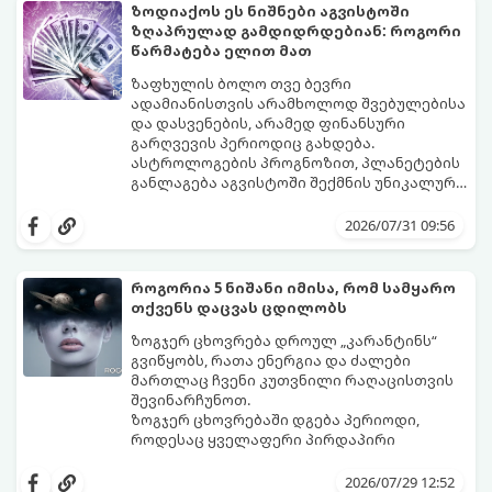
ზოდიაქოს ეს ნიშნები აგვისტოში
ზღაპრულად გამდიდრდებიან: როგორი
წარმატება ელით მათ
ზაფხულის ბოლო თვე ბევრი
ადამიანისთვის არამხოლოდ შვებულებისა
და დასვენების, არამედ ფინანსური
გარღვევის პერიოდიც გახდება.
ასტროლოგების პროგნოზით, პლანეტების
განლაგება აგვისტოში შექმნის უნიკალურ
ენერგეტიკულ ნაკადებს, რომლებიც
გაიგეთ, მოხვდით თუ არა იმ იღბლიანთა
ზოდიაქოს 4 ნიშანს ფინანსური წარმატების
შორის, ვისაც აგვისტოში ფინანსური
2026/07/31 09:56
მიღწევასა და შემოსავლების
იღბალი გაუღიმებს:
საგრძნობლად გაზრდაში დაეხმარება.
როგორია 5 ნიშანი იმისა, რომ სამყარო
თქვენს დაცვას ცდილობს
ზოგჯერ ცხოვრება დროულ „კარანტინს“
გვიწყობს, რათა ენერგია და ძალები
მართლაც ჩვენი კუთვნილი რაღაცისთვის
შევინარჩუნოთ.
ზოგჯერ ცხოვრებაში დგება პერიოდი,
როდესაც ყველაფერი პირდაპირი
მნიშვნელობით ხელიდან გვეცლება:
იშლება მნიშვნელოვანი გარიგებები,
2026/07/29 12:52