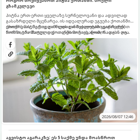
როგორ მოვიყვანოთ პიტნა ქოთანში: სრული
გზამკვლევი
პიტნა ერთ-ერთი ყველაზე სურნელოვანი და ადვილად
გასაზრდელი მცენარეა. ის იდეალურად ეგუება ქოთანში
ცხოვრებას, მეტიც, გამოცდილი მებაღეები გვირჩევენ,
ქოთნის პიტნა მთელი წლის განმავლობაში გაგახარებთ
რომ პიტნა მხოლოდ ქოთანში მოვიყვანოთ, რადგან ღია
ნორჩი, არომატული ფოთლებით ჩაის, ლიმონათისა თუ
გრუნტში (ბაღში) დარგვისას ის ფესვებით ძალიან
კერძებისთვის.
სწრაფად ვრცელდება და სხვა მცენარეებს ავიწროებს.
2026/08/07 12:46
აგვისტო აგარაკზე: ეს 5 საქმე უნდა მოასწროთ