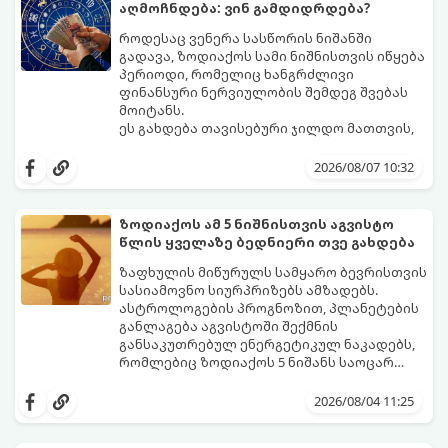
აღმოჩნდება: ვინ გამდიდრდება?
როდესაც ვენერა სასწორის ნიშანში
გადავა, ზოდიაქოს სამი ნიშნისთვის იწყება
პერიოდი, რომელიც ხანგრძლივი
ფინანსური ნერვიულობის შემდეგ შვებას
მოიტანს.
ეს გახდება თავისებური ჯილდო მათთვის,
ვინც დიდხანს შრომობდა, მოთმინებას
იჩენდა და სირთულეების მიუხედავად წინ
2026/08/07 10:32
სვლას განაგრძობდა. ბევრი მიეჩვია
სტაბილურობისთვის ბრძოლას,
სურვილების გადადებასა და ხარჯების
ზოდიაქოს ამ 5 ნიშნისთვის აგვისტო
მკაცრ კონტროლს. თუმცა, ახლა სიტუაცია
პრობლემები, რომლებიც უსასრულო
წლის ყველაზე ბედნიერი თვე გახდება
თანდათან შეიცვლება.
გეგონათ, უკან დაიხევს, ამასთან ერთად კი
გაჩნდება მეტი ნდობა მომავლის მიმართ.
ზაფხულის მიწურულს სამყარო ბევრისთვის
რთული პერიოდის შემდეგ ეს ნიშნები
სასიამოვნო სიურპრიზებს ამზადებს.
შეძლებენ ამოისუნთქონ და დაინახონ
ასტროლოგების პროგნოზით, პლანეტების
ახალი შესაძლებლობები.
განლაგება აგვისტოში შექმნის
განსაკუთრებულ ენერგეტიკულ ნაკადებს,
რომლებიც ზოდიაქოს 5 ნიშანს საოცარ
იღბალს, ჰარმონიასა და წარმატებას
მათთვის აგვისტო გარდამტეხი და წლის
მოუტანს.
ყველაზე ბედნიერი თვე აღმოჩნდება.
2026/08/04 11:25
გაიგეთ, მოხვდით თუ არა ამ იღბლიანთა
შორის: