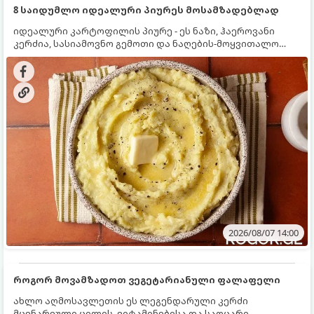
8 საიდუმლო იდეალური პიურეს მოსამზადებლად
იდეალური კარტოფილის პიურე - ეს ნაზი, ჰაეროვანი
კერძია, სასიამოვნო გემოთი და ნაღების-მოყვითალო
ფერით. მისი მომზადება ძალიან მარტივია, მაგრამ
არსებობს რამდენიმე საიდუმლო, რომლებიც უნდა
იცოდეთ, რომ პიურე იდეალურად გემრიელი გამოვიდეს.
2026/08/07 14:00
როგორ მოვამზადოთ ვეგეტარიანული ფალაფელი
ახლო აღმოსავლეთის ეს ლეგენდარული კერძი
მცენარეული ცილის, ვიტამინებისა და საოცარი