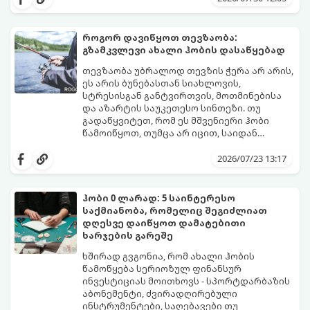
უმარტივესი, თვალსაჩინო და საიმედოა -
გამჭვირვალე ჭურჭელში თვალს ადევნებთ,
როგორ იზრდება ახალი ფესვები
როგორ დავიწყოთ თევზაობა:
ყოველდღიურად.
გზამკვლევი ახალი ჰობის დასაწყებად
თევზაობა უბრალოდ თევზის ჭერა არ არის,
ეს არის ბუნებასთან სიახლოვის,
სტრესისგან განტვირთვის, მოთმინებისა
და აზარტის საუკეთესო სინთეზი. თუ
გადაწყვიტეთ, რომ ეს მშვენიერი ჰობი
წამოიწყოთ, თუმცა არ იცით, საიდან
დაიწყოთ და რა აღჭურვილობა შეიძინოთ,
ეს ამომწურავი გზამკვლევი სწორედ
2026/07/23 13:17
თქვენთვისაა.
ჰობი 0 ლარად: 5 საინტერესო
საქმიანობა, რომელიც შეგიძლიათ
დღესვე დაიწყოთ დამატებითი
ხარჯების გარეშე
ხშირად გვგონია, რომ ახალი ჰობის
წამოწყება სერიოზულ ფინანსურ
ინვესტიციას მოითხოვს - სპორტდარბაზის
აბონემენტი, ძვირადღირებული
ინსტრუმენტები, საღებავები თუ