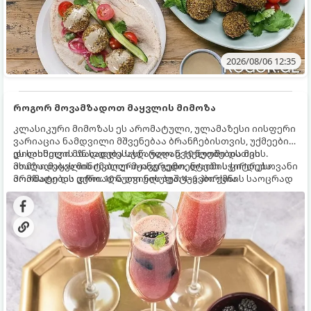
2026/08/06 12:35
როგორ მოვამზადოთ მაყვლის მიმოზა
კლასიკური მიმოზას ეს არომატული, ულამაზესი იისფერი
ვარიაცია ნამდვილი მშვენებაა ბრანჩებისთვის, უქმეების
დილისთვის ან სადღესასწაულო წვეულებებისთვის.
ეს სასმელი მზადდება სულ რაღაც 10 წუთში და მის
ახალი მაყვლის ტკბილ-მჟავე გემო, ლაიმის ციტრუსოვანი
მომზადებას მინიმალური ინგრედიენტები სჭირდება.
არომატი და ცქრიალა ღვინის ბუშტუკები ქმნის საოცრად
მომზადების დრო: 10 წუთი ულუფა: 4–6 პორცია
დახვეწილ და მაგრილებელ კოქტეილს.