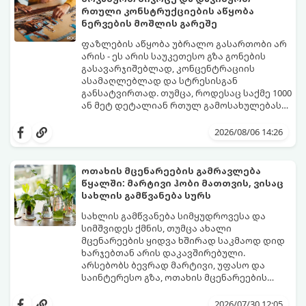
რთული კონსტრუქციების აწყობა
ნერვების მოშლის გარეშე
ფაზლების აწყობა უბრალო გასართობი არ
არის - ეს არის საუკეთესო გზა გონების
გასავარჯიშებლად, კონცენტრაციის
ასამაღლებლად და სტრესისგან
განსატვირთად. თუმცა, როდესაც საქმე 1000
ან მეტ დეტალიან რთულ გამოსახულებას
ეხება, პროცესი შესაძლოა ქაოსურ,
იმისათვის, რომ ფაზლის აწყობამ მხოლოდ
გაჭიმულ და ნერვებისმომშლელ პროცესად
სიამოვნება მოგიტანოთ, გთავაზობთ
2026/08/06 14:26
იქცეს, თუ სწორ ტაქტიკას არ გამოიყენებთ.
სივრცის ორგანიზებისა და ეფექტური
აწყობის ნაცად მეთოდებს.
ოთახის მცენარეების გამრავლება
წყალში: მარტივი ჰობი მათთვის, ვისაც
სახლის გამწვანება სურს
სახლის გამწვანება სიმყუდროვესა და
სიმშვიდეს ქმნის, თუმცა ახალი
მცენარეების ყიდვა ხშირად საკმაოდ დიდ
ხარჯებთან არის დაკავშირებული.
არსებობს ბევრად მარტივი, უფასო და
საინტერესო გზა, ოთახის მცენარეების
გამრავლება წყალში (ჰიდროპონიკური
ეს მეთოდი იდეალურია დამწყები
დაფესვიანება).
მებაღეებისთვისაც კი, რადგან პროცესი
2026/07/30 12:05