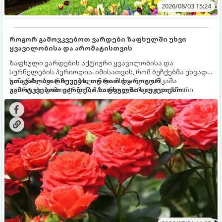
2026/08/03 15:24
როგორ გამოვკვებოთ ვარდები ზაფხულში უხვი
ყვავილობისა და არომატისთვის
ზაფხული ვარდების აქტიური ყვავილობისა და
სურნელების პერიოდია. იმისათვის, რომ ბუჩქებმა უხვად,
ხანგრძლივად იყვავილონ და მსხვილი, კაშკაშა
გთავაზობთ რჩევებს, თუ რით და როგორ
კვირტები გამოიტანონ, მათ რეგულარული და სწორი
გამოვკვებოთ ვარდები ზაფხულში საუკეთესო
გამოკვება სჭირდებათ. ზაფხულის პერიოდში მცენარის
შედეგის მისაღწევად:
მოთხოვნილებები იცვლება, ამიტომ მნიშვნელოვანია
ვიცოდეთ, რომელი სასუქები გამოიყენება ამ დროს.