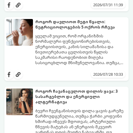
მენსტრუაცია.
ცვლილებები ამ მომენტამდე ბევრად ადრე
2026/07/31 11:39
იწყება - ამ გარდამავალ ეტაპს
პერიმენოპაუზა ეწოდება (რომელიც
საშუალოდ 40-დან 50 წლამდე ასაკში იწყება
როგორ დავლიოთ მეტი წყალი:
და შესაძლოა 4-დან 8 წლამდე
ნუტრიციოლოგების 5 ოქროს რჩევა
გაგრძელდეს).
იმისათვის, რომ ეს პერიოდი შფოთვის
გარეშე გაიაროთ, მნიშვნელოვანია
ყველამ ვიცით, რომ ორგანიზმის
იცოდეთ, რა სიგნალებს გზავნის ორგანიზმი
ნორმალური ფუნქციონირებისთვის,
და როგორ შეიმსუბუქოთ მდგომარეობა
ენერგიისთვის, კანის სილამაზისა და
მეან-გინეკოლოგებისა და
ნივთიერებათა ცვლისთვის წყლის
ნუტრიციოლოგების რეკომენდაციებით.
საკმარისი რაოდენობით მიღება
სასიცოცხლოდ მნიშვნელოვანია. თუმცა,
ყოველდღიური ფუსფუსის, საქმეებისა თუ
თუ ხშირად გავიწყდებათ წყლის
უბრალოდ ჩვევის არქონის გამო, დღის
დალევა ან მისი გემო მოსაწყენი
2026/07/28 10:33
განმავლობაში საჭირო ოდენობის წყლის
გეჩვენებათ, დიეტოლოგების ეს 5
დალევა ბევრისთვის ნამდვილ
მარტივი და ეფექტური რჩევა
გამოწვევად რჩება.
დაგეხმარებათ, წყლის სმა
როგორ ჩავანაცვლოთ დილის ყავა: 3
ყოველდღიურ, სასიამოვნო ჩვევად
სასარგებლო და ენერგიული
აქციოთ.
ალტერნატივა
ბევრი ჩვენგანისთვის დილა ყავის გარეშე
წარმოუდგენელია, თუმცა ჭარბი კოფეინი
ხშირად იწვევს შფოთვას, არტერიული
წნევის მატებას ან ენერგიის მკვეთრ
ვარდნას დღის მეორე ნახევარში. თუ