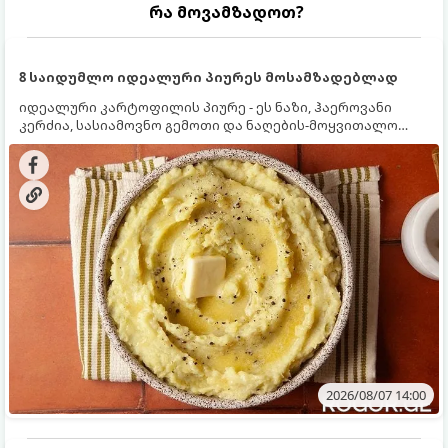
რა მოვამზადოთ?
8 საიდუმლო იდეალური პიურეს მოსამზადებლად
იდეალური კარტოფილის პიურე - ეს ნაზი, ჰაეროვანი
კერძია, სასიამოვნო გემოთი და ნაღების-მოყვითალო
ფერით. მისი მომზადება ძალიან მარტივია, მაგრამ
არსებობს რამდენიმე საიდუმლო, რომლებიც უნდა
იცოდეთ, რომ პიურე იდეალურად გემრიელი გამოვიდეს.
2026/08/07 14:00