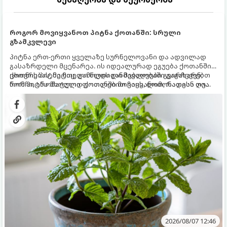
როგორ მოვიყვანოთ პიტნა ქოთანში: სრული
გზამკვლევი
პიტნა ერთ-ერთი ყველაზე სურნელოვანი და ადვილად
გასაზრდელი მცენარეა. ის იდეალურად ეგუება ქოთანში
ცხოვრებას, მეტიც, გამოცდილი მებაღეები გვირჩევენ,
ქოთნის პიტნა მთელი წლის განმავლობაში გაგახარებთ
რომ პიტნა მხოლოდ ქოთანში მოვიყვანოთ, რადგან ღია
ნორჩი, არომატული ფოთლებით ჩაის, ლიმონათისა თუ
გრუნტში (ბაღში) დარგვისას ის ფესვებით ძალიან
კერძებისთვის.
სწრაფად ვრცელდება და სხვა მცენარეებს ავიწროებს.
2026/08/07 12:46