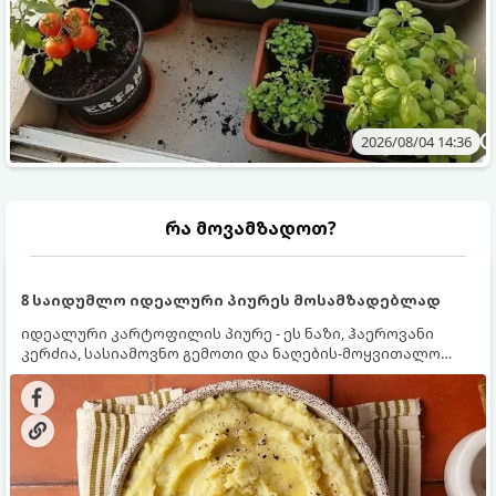
2026/08/04 14:36
რა მოვამზადოთ?
8 საიდუმლო იდეალური პიურეს მოსამზადებლად
იდეალური კარტოფილის პიურე - ეს ნაზი, ჰაეროვანი
კერძია, სასიამოვნო გემოთი და ნაღების-მოყვითალო
ფერით. მისი მომზადება ძალიან მარტივია, მაგრამ
არსებობს რამდენიმე საიდუმლო, რომლებიც უნდა
იცოდეთ, რომ პიურე იდეალურად გემრიელი გამოვიდეს.