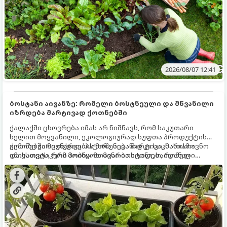
2026/08/07 12:41
ბოსტანი აივანზე: რომელი ბოსტნეული და მწვანილი
იზრდება მარტივად ქოთნებში
ქალაქში ცხოვრება იმას არ ნიშნავს, რომ საკუთარი
ხელით მოყვანილი, ეკოლოგიურად სუფთა პროდუქტის
გემოზე უარი თქვათ. პატარა აივანიც კი საკმარისია
ქოთნებში მცენარეების მოშენება მარტივი, სასიამოვნო
იმისათვის, რომ მოიწყოთ მინი-ბოსტანი, საიდანაც
და ესთეტიკური ჰობია. მთავარია იცოდეთ, რომელი
ყოველდღიურად ახალ, არომატულ მწვანილსა და
კულტურები ეგუებიან ქოთნის პირობებს ყველაზე კარგად
ბოსტნეულს მოკრეფთ.
და როგორ მოუაროთ მათ სწორად.