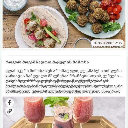
2026/08/06 12:35
როგორ მოვამზადოთ მაყვლის მიმოზა
კლასიკური მიმოზას ეს არომატული, ულამაზესი იისფერი
ვარიაცია ნამდვილი მშვენებაა ბრანჩებისთვის, უქმეების
დილისთვის ან სადღესასწაულო წვეულებებისთვის.
ეს სასმელი მზადდება სულ რაღაც 10 წუთში და მის
ახალი მაყვლის ტკბილ-მჟავე გემო, ლაიმის ციტრუსოვანი
მომზადებას მინიმალური ინგრედიენტები სჭირდება.
არომატი და ცქრიალა ღვინის ბუშტუკები ქმნის საოცრად
მომზადების დრო: 10 წუთი ულუფა: 4–6 პორცია
დახვეწილ და მაგრილებელ კოქტეილს.