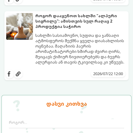
მეთოდი, რომელთა დახმარებითაც
შეძლებთ ხალიჩის ადგილზევე გაწმენდას,
ლაქების ამოყვანასა და პირვანდელი
როგორ დააყენოთ სახლში "ალპური
სიახლის დაბრუნებას.
სიგრილე": ამისთვის სულ რაღაც 2
პროდუქტია საჭირო
სახლში სასიამოვნო, სუფთა და ჯანსაღი
ატმოსფეროს შექმნა ყველა დიასახლისის
ოცნებაა. მაღაზიის ჰაერის
არომატიზატორები ხშირად ძვირი ღირს,
შეიცავს ქიმიურ ნივთიერებებს და ბევრს
ალერგიას ან თავის ტკივილსაც კი უწვევს.
სინამდვილეში, ნამდვილი „ალპური
სიგრილისა“ და სიახლის ეფექტის მიღწევა
2026/07/22 12:00
სრულიად ბუნებრივი, უსაფრთხო და
ბიუჯეტური გზით არის შესაძლებელი.
ამისათვის სულ რაღაც 2 უბრალო
ინგრედიენტი დაგჭირდებათ, რომლებიც
სავარაუდოდ უკვე გაქვთ სამზარეულოში!
დასვი კითხვა