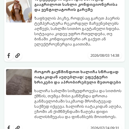
გააგრილოთ სახლი კონდიციონერისა
და ვენტილატორის გარეშე
ზაფხულის პიკზე, როდესაც გარეთ ჰაერის
ტემპერატურა რეკორდულ მაჩვენებლებს
აღწევს, სახლში სითბო გაუტანელი ხდება.
სიტუაცია კიდევ უფრო რთულდება, თუ
ბინაში კონდიციონერი არ გაქვთ ან
ელექტროენერგია გაითიშა.
საბედნიეროდ, არსებობს ფიზიკის მარტივი
კანონები და გამოცდილი ყოფითი ხრიკები,
2026/08/03 14:38
რომლებიც დაგეხმარებათ, საგრძნობლად
დაწიოთ ტემპერატურა სახლში და შექმნათ
სასიამოვნო სიგრილე სპეციალური
როგორ გავწმინდოთ ხალიჩა სწრაფად
ტექნიკის გარეშეც.
იატაკიდან აუღებლად: ეფექტური
გთავაზობთ 10 საუკეთესო და
ხრიკები და აპრობირებული მეთოდები
ხელმისაწვდომ მეთოდს:
ხალიჩა სახლში სიმყუდროვესა და სითბოს
ქმნის, თუმცა მისი გაწმენდა დროთა
განმავლობაში საკმაოდ შრომატევად
საქმედ იქცევა. ხალიჩის იატაკიდან აღება,
ეზოში ან ქიმწმენდაში წაღება დიდი
ძალისხმევასა და ფინანსებს მოითხოვს.
სინამდვილეში, არსებობს რამდენიმე
ეფექტური, ბიუჯეტური და აპრობირებული
2026/07/24 09:31