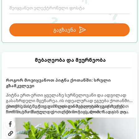
გაგზავნა
მებაღეობა და მეურნეობა
როგორ მოვიყვანოთ პიტნა ქოთანში: სრული
გზამკვლევი
პიტნა ერთ-ერთი ყველაზე სურნელოვანი და ადვილად
გასაზრდელი მცენარეა. ის იდეალურად ეგუება ქოთანში
ცხოვრებას, მეტიც, გამოცდილი მებაღეები გვირჩევენ,
ქოთნის პიტნა მთელი წლის განმავლობაში გაგახარებთ
რომ პიტნა მხოლოდ ქოთანში მოვიყვანოთ, რადგან ღია
ნორჩი, არომატული ფოთლებით ჩაის, ლიმონათისა თუ
გრუნტში (ბაღში) დარგვისას ის ფესვებით ძალიან
კერძებისთვის.
სწრაფად ვრცელდება და სხვა მცენარეებს ავიწროებს.