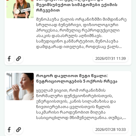
შევიმსუბუქოთ სიმპტომები ექიმის
რჩევებით
მენოპაუზა ქალის ორგანიზმში მიმდინარე
სრულიად ბუნებრივი, ფიზიოლოგიური
პროცესია, რომელიც რეპროდუქციული
ასაკის დასასრულს აღნიშნავს.
სამედიცინო განმარტებით, მენოპაუზა
დამდგარად ითვლება, როდესაც ქალს
ზედიზედ 12 თვის განმავლობაში არ ჰქონია
თუმცა, ორგანიზმში ჰორმონალური
მენსტრუაცია.
ცვლილებები ამ მომენტამდე ბევრად ადრე
2026/07/31 11:39
იწყება - ამ გარდამავალ ეტაპს
პერიმენოპაუზა ეწოდება (რომელიც
საშუალოდ 40-დან 50 წლამდე ასაკში იწყება
როგორ დავლიოთ მეტი წყალი:
და შესაძლოა 4-დან 8 წლამდე
ნუტრიციოლოგების 5 ოქროს რჩევა
გაგრძელდეს).
იმისათვის, რომ ეს პერიოდი შფოთვის
გარეშე გაიაროთ, მნიშვნელოვანია
ყველამ ვიცით, რომ ორგანიზმის
იცოდეთ, რა სიგნალებს გზავნის ორგანიზმი
ნორმალური ფუნქციონირებისთვის,
და როგორ შეიმსუბუქოთ მდგომარეობა
ენერგიისთვის, კანის სილამაზისა და
მეან-გინეკოლოგებისა და
ნივთიერებათა ცვლისთვის წყლის
ნუტრიციოლოგების რეკომენდაციებით.
საკმარისი რაოდენობით მიღება
სასიცოცხლოდ მნიშვნელოვანია. თუმცა,
ყოველდღიური ფუსფუსის, საქმეებისა თუ
თუ ხშირად გავიწყდებათ წყლის
უბრალოდ ჩვევის არქონის გამო, დღის
დალევა ან მისი გემო მოსაწყენი
2026/07/28 10:33
განმავლობაში საჭირო ოდენობის წყლის
გეჩვენებათ, დიეტოლოგების ეს 5