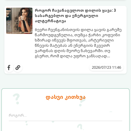
დალევა ბევრისთვის ნამდვილ
მარტივი და ეფექტური რჩევა
გამოწვევად რჩება.
დაგეხმარებათ, წყლის სმა
როგორ ჩავანაცვლოთ დილის ყავა: 3
ყოველდღიურ, სასიამოვნო ჩვევად
სასარგებლო და ენერგიული
აქციოთ.
ალტერნატივა
ბევრი ჩვენგანისთვის დილა ყავის გარეშე
წარმოუდგენელია, თუმცა ჭარბი კოფეინი
ხშირად იწვევს შფოთვას, არტერიული
წნევის მატებას ან ენერგიის მკვეთრ
ვარდნას დღის მეორე ნახევარში. თუ
გსურთ, რომ დილა უფრო ჯანსაღად
დაიწყოთ და ენერგია დიდხანს
მიჰყევით ამ გზამკვლევს და აღმოაჩინეთ
შეინარჩუნოთ, ექსპერტები ყავის სამ
თქვენთვის სასურველი სასმელი:
2026/07/23 11:46
საუკეთესო ალტერნატივას გვთავაზობენ.
დასვი კითხვა