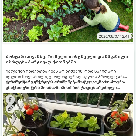
2026/08/07 12:41
ბოსტანი აივანზე: რომელი ბოსტნეული და მწვანილი
იზრდება მარტივად ქოთნებში
ქალაქში ცხოვრება იმას არ ნიშნავს, რომ საკუთარი
ხელით მოყვანილი, ეკოლოგიურად სუფთა პროდუქტის
გემოზე უარი თქვათ. პატარა აივანიც კი საკმარისია
ქოთნებში მცენარეების მოშენება მარტივი, სასიამოვნო
იმისათვის, რომ მოიწყოთ მინი-ბოსტანი, საიდანაც
და ესთეტიკური ჰობია. მთავარია იცოდეთ, რომელი
ყოველდღიურად ახალ, არომატულ მწვანილსა და
კულტურები ეგუებიან ქოთნის პირობებს ყველაზე კარგად
ბოსტნეულს მოკრეფთ.
და როგორ მოუაროთ მათ სწორად.