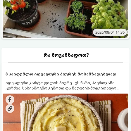
2026/08/04 14:36
რა მოვამზადოთ?
8 საიდუმლო იდეალური პიურეს მოსამზადებლად
იდეალური კარტოფილის პიურე - ეს ნაზი, ჰაეროვანი
კერძია, სასიამოვნო გემოთი და ნაღების-მოყვითალო
ფერით. მისი მომზადება ძალიან მარტივია, მაგრამ
არსებობს რამდენიმე საიდუმლო, რომლებიც უნდა
იცოდეთ, რომ პიურე იდეალურად გემრიელი გამოვიდეს.