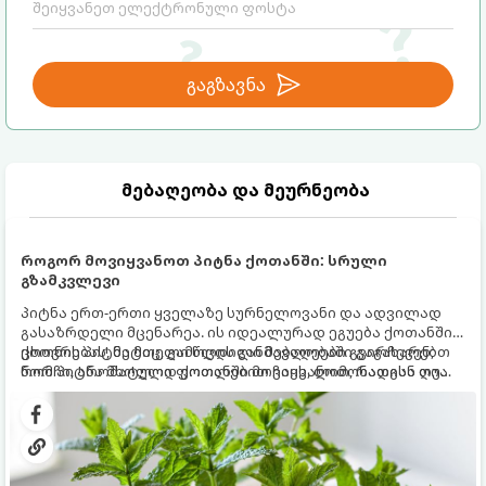
გაგზავნა
მებაღეობა და მეურნეობა
როგორ მოვიყვანოთ პიტნა ქოთანში: სრული
გზამკვლევი
პიტნა ერთ-ერთი ყველაზე სურნელოვანი და ადვილად
გასაზრდელი მცენარეა. ის იდეალურად ეგუება ქოთანში
ცხოვრებას, მეტიც, გამოცდილი მებაღეები გვირჩევენ,
ქოთნის პიტნა მთელი წლის განმავლობაში გაგახარებთ
რომ პიტნა მხოლოდ ქოთანში მოვიყვანოთ, რადგან ღია
ნორჩი, არომატული ფოთლებით ჩაის, ლიმონათისა თუ
გრუნტში (ბაღში) დარგვისას ის ფესვებით ძალიან
კერძებისთვის.
სწრაფად ვრცელდება და სხვა მცენარეებს ავიწროებს.