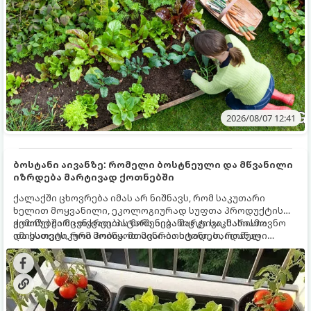
2026/08/07 12:41
ბოსტანი აივანზე: რომელი ბოსტნეული და მწვანილი
იზრდება მარტივად ქოთნებში
ქალაქში ცხოვრება იმას არ ნიშნავს, რომ საკუთარი
ხელით მოყვანილი, ეკოლოგიურად სუფთა პროდუქტის
გემოზე უარი თქვათ. პატარა აივანიც კი საკმარისია
ქოთნებში მცენარეების მოშენება მარტივი, სასიამოვნო
იმისათვის, რომ მოიწყოთ მინი-ბოსტანი, საიდანაც
და ესთეტიკური ჰობია. მთავარია იცოდეთ, რომელი
ყოველდღიურად ახალ, არომატულ მწვანილსა და
კულტურები ეგუებიან ქოთნის პირობებს ყველაზე კარგად
ბოსტნეულს მოკრეფთ.
და როგორ მოუაროთ მათ სწორად.