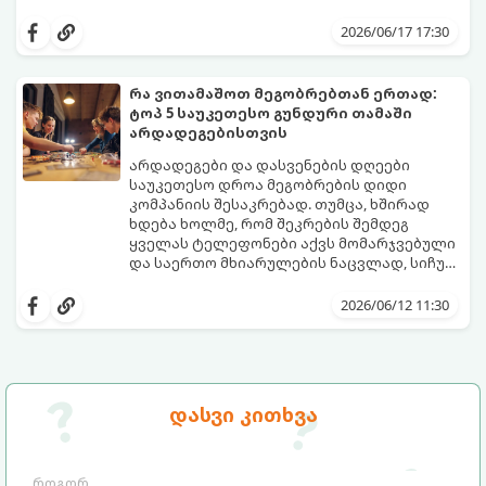
მოწყვეტა და მათი ენერგიის სწორად
extra.ge
- ყველაზე დიდი ციფრული
მიმართვაა. მნიშვნელოვანია მათთვის
მარკეტფლეისი საქართველოში,
2026/06/17 17:30
ისეთი გარემოს შექმნა, სადაც დროს
გთავაზობთ პლატფორმას, რომელიც ამ
ხალისიანად და აქტიურად გაატარებენ.
პრობლემის მარტივად გადაჭრაში
ჯანსაღი რუტინა დასვენების დღეებშიც
დაგეხმარებათ. აქ ყველა ასაკისა და
რა ვითამაშოთ მეგობრებთან ერთად:
აუცილებელია.
ინტერესის მქონე ბავშვისთვის მოიძებნება
ტოპ 5 საუკეთესო გუნდური თამაში
იდეალური გასართობი საშუალება.
არდადეგებისთვის
არდადეგები და დასვენების დღეები
საუკეთესო დროა მეგობრების დიდი
კომპანიის შესაკრებად. თუმცა, ხშირად
ხდება ხოლმე, რომ შეკრების შემდეგ
ყველას ტელეფონები აქვს მომარჯვებული
და საერთო მხიარულების ნაცვლად, სიჩუმე
ისადგურებს. ამ სიტუაციიდან თავის
ინტელექტუალური, აზარტული და
დასაღწევად და ნამდვილი, ცოცხალი
იუმორით სავსე აქტივობები მეგობრებს
2026/06/12 11:30
ემოციების გასაღვიძებლად საუკეთესო გზა
კიდევ უფრო აახლოებს და დაუვიწყარ
გუნდური თამაშებია.
მოგონებებს ტოვებს. გთავაზობთ ტოპ 5
საუკეთესო გუნდურ თამაშს, რომლებიც
თქვენს არდადეგებს ნამდვილ
დღესასწაულად აქცევს:
დასვი კითხვა