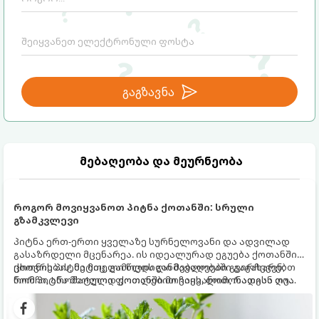
გაგზავნა
მებაღეობა და მეურნეობა
როგორ მოვიყვანოთ პიტნა ქოთანში: სრული
გზამკვლევი
პიტნა ერთ-ერთი ყველაზე სურნელოვანი და ადვილად
გასაზრდელი მცენარეა. ის იდეალურად ეგუება ქოთანში
ცხოვრებას, მეტიც, გამოცდილი მებაღეები გვირჩევენ,
ქოთნის პიტნა მთელი წლის განმავლობაში გაგახარებთ
რომ პიტნა მხოლოდ ქოთანში მოვიყვანოთ, რადგან ღია
ნორჩი, არომატული ფოთლებით ჩაის, ლიმონათისა თუ
გრუნტში (ბაღში) დარგვისას ის ფესვებით ძალიან
კერძებისთვის.
სწრაფად ვრცელდება და სხვა მცენარეებს ავიწროებს.