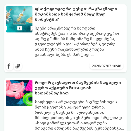
მიღების სტილზე.
ფსიქოლოგიური ტესტი: რა გზავნილი
მოგიმზადა სამყარომ მოცემულ
მომენტში?
ჩვენი არაცნობიერი საოცარი
ინსტრუმენტია. ის ხშირად ბევრად უფრო
ადრე გრძნობს მიმდინარე მოვლენებს,
ცვლილებებსა და საჭიროებებს, ვიდრე
ამას ჩვენი რაციონალური გონება
გააანალიზებს. ეს მარტივი
ფსიქოლოგიური ტესტი, რომელიც
დახუჭეთ თვალები, ღრმად ჩაისუნთქეთ,
ასოციაციურ აღქმაზეა დაფუძნებული,
აირჩიეთ სამი წერილიდან ის ერთი,
2026/07/07 10:46
დაგეხმარებათ გაიგოთ, თუ რა მთავარი
რომელიც ყველაზე მეტად გიზიდავთ და
გზავნილი ან რჩევა აქვს სამყაროს
წაიკითხეთ თქვენი პასუხი.
თქვენთვის ცხოვრების ამ ეტაპზე.
როგორ გავხადოთ ბავშვების ზაფხული
უფრო აქტიური Extra.ge-ის
სათამაშოებით
ზაფხულის არდადეგები ბავშვებისთვის
წლის ყველაზე საყვარელი დროა,
რომელიც სავსეა მოლოდინებით.
მშობლებისთვის კი ეს პერიოდი სრულიად
ახალ გამოწვევებთან ასოცირდება.
მთავარი ამოცანა ბავშვების ეკრანებისგან