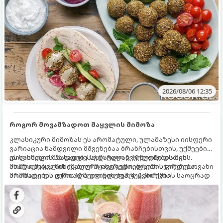
2026/08/06 12:35
როგორ მოვამზადოთ მაყვლის მიმოზა
კლასიკური მიმოზას ეს არომატული, ულამაზესი იისფერი
ვარიაცია ნამდვილი მშვენებაა ბრანჩებისთვის, უქმეების
დილისთვის ან სადღესასწაულო წვეულებებისთვის.
ეს სასმელი მზადდება სულ რაღაც 10 წუთში და მის
ახალი მაყვლის ტკბილ-მჟავე გემო, ლაიმის ციტრუსოვანი
მომზადებას მინიმალური ინგრედიენტები სჭირდება.
არომატი და ცქრიალა ღვინის ბუშტუკები ქმნის საოცრად
მომზადების დრო: 10 წუთი ულუფა: 4–6 პორცია
დახვეწილ და მაგრილებელ კოქტეილს.