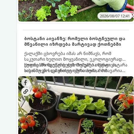
2026/08/07 12:41
ბოსტანი აივანზე: რომელი ბოსტნეული და
მწვანილი იზრდება მარტივად ქოთნებში
ქალაქში ცხოვრება იმას არ ნიშნავს, რომ
საკუთარი ხელით მოყვანილი, ეკოლოგიურად
სუფთა პროდუქტის გემოზე უარი თქვათ. პატარა
ქოთნებში მცენარეების მოშენება მარტივი,
აივანიც კი საკმარისია იმისათვის, რომ
სასიამოვნო და ესთეტიკური ჰობია. მთავარია
მოიწყოთ მინი-ბოსტანი, საიდანაც
იცოდეთ, რომელი კულტურები ეგუებიან
ყოველდღიურად ახალ, არომატულ მწვანილსა
ქოთნის პირობებს ყველაზე კარგად და როგორ
და ბოსტნეულს მოკრეფთ.
მოუაროთ მათ სწორად.