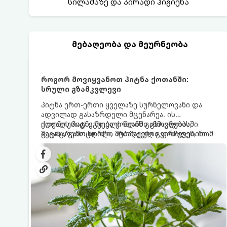
სილამაზე და პირადი ჰიგიენა
მებაღეობა და მეურნეობა
როგორ მოვიყვანოთ პიტნა ქოთანში:
სრული გზამკვლევი
პიტნა ერთ-ერთი ყველაზე სურნელოვანი და
ადვილად გასაზრდელი მცენარეა. ის
იდეალურად ეგუება ქოთანში ცხოვრებას,
ქოთნის პიტნა მთელი წლის განმავლობაში
მეტიც, გამოცდილი მებაღეები გვირჩევენ, რომ
გაგახარებთ ნორჩი, არომატული ფოთლებით
პიტნა მხოლოდ ქოთანში მოვიყვანოთ, რადგან
ჩაის, ლიმონათისა თუ კერძებისთვის.
ღია გრუნტში (ბაღში) დარგვისას ის ფესვებით
ძალიან სწრაფად ვრცელდება და სხვა
მცენარეებს ავიწროებს.