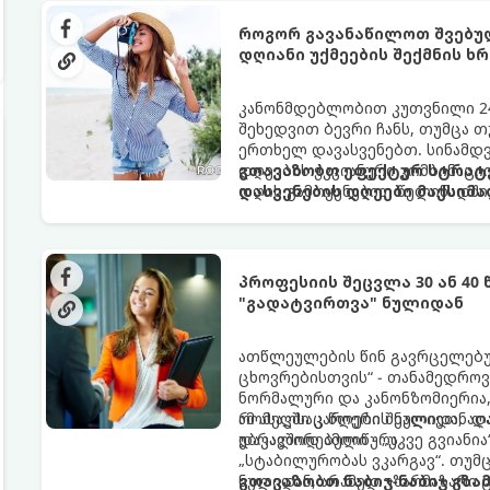
როგორ გავანაწილოთ შვებულ
დღიანი უქმეების შექმნის ხრ
კანონმდებლობით კუთვნილი 24
შეხედვით ბევრი ჩანს, თუმცა 
ერთხელ დავასვენებთ. სინამდ
დღეების ჭკვიანური კომბინაც
გთავაზობთ ეფექტურ სტრატე
დღის გამოყენებით წელიწადში 
დასვენების დღეები მაქსიმ
უქმეები (Mini-Vacations).
პროფესიის შეცვლა 30 ან 40
"გადატვირთვა" ნულიდან
ათწლეულების წინ გავრცელებუ
ცხოვრებისთვის“ - თანამედროვ
ნორმალური და კანონზომიერია, 
რომელსაც წლები შეალიეთ, აღა
ამ ასაკში კარიერის ნულიდან დ
უბრალოდ ამოიწურა.
დაკავშირებული - „უკვე გვიანია
„სტაბილურობას ვკარგავ“. თუმც
ნულიდან, არამედ უზარმაზარი
გთავაზობთ ნაბიჯ-ნაბიჯ გზ