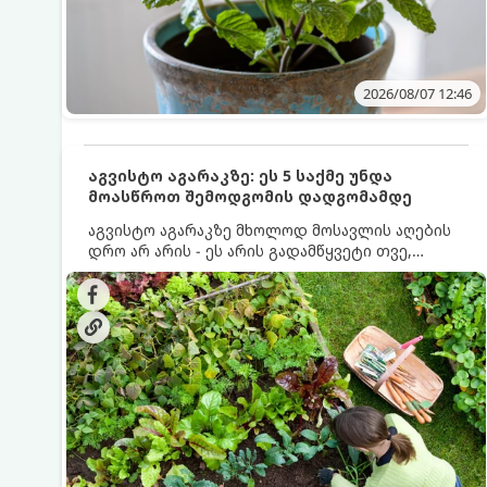
2026/08/07 12:46
აგვისტო აგარაკზე: ეს 5 საქმე უნდა
მოასწროთ შემოდგომის დადგომამდე
აგვისტო აგარაკზე მხოლოდ მოსავლის აღების
დრო არ არის - ეს არის გადამწყვეტი თვე,
როდესაც საფუძველი ეყრება მომავალი წლის
მოსავალს და ბაღი მზადდება შემოდგომა-
ზამთრის სეზონისთვის. იმისათვის, რომ
ნიადაგმა ენერგია აღიდგინოს, ხოლო
მცენარეებმა ზამთარს გაუძლონ, აგვისტოს
ბოლომდე 5 მნიშვნელოვანი საქმის გაკეთება
უნდა მოასწროთ: