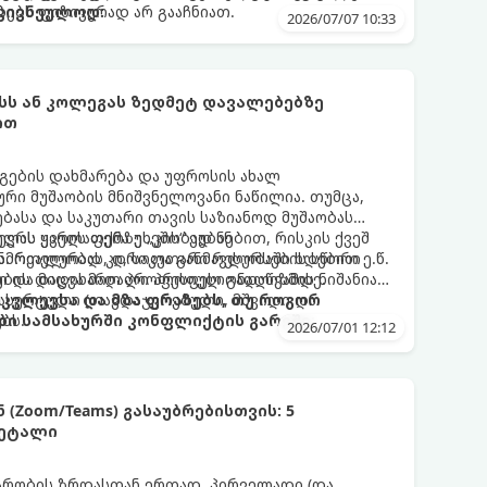
წყებებს ფიზიკურად არ გააჩნიათ.
კივნეულოდ:
2026/07/07 10:33
ს ან კოლეგას ზედმეტ დავალებებზე
ით
გების დახმარება და უფროსის ახალ
რი მუშაობის მნიშვნელოვანი ნაწილია. თუმცა,
ბასა და საკუთარი თავის საზიანოდ მუშაობას
ელას ყველაფერზე „კის“ ეუბნებით, რისკის ქვეშ
ევრს უარის თქმა უხეშობად ან
ნმრთელობას, დროთა განმავლობაში ხდებით ე.წ.
. რეალურად კი, საკუთარი რესურსების სწორი
ლი და მიდიხართ პროფესიულ გადაწვამდე.
ების დაცვა მაღალი პროფესიონალიზმის ნიშანია.
ასერტული (თავდაჯერებული, მშვიდი და
კვლევსა და მზა ფრაზებს, თუ როგორ
ბს.
ბი სამსახურში კონფლიქტის გარეშე:
2026/07/01 12:12
Zoom/Teams) გასაუბრებისთვის: 5
დეტალი
არობის ზრდასთან ერთად, პირველადი (და