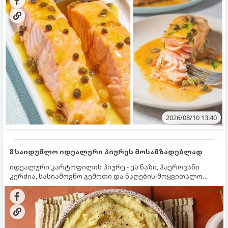
2026/08/10 13:40
8 საიდუმლო იდეალური პიურეს მოსამზადებლად
იდეალური კარტოფილის პიურე - ეს ნაზი, ჰაეროვანი
კერძია, სასიამოვნო გემოთი და ნაღების-მოყვითალო
ფერით. მისი მომზადება ძალიან მარტივია, მაგრამ
არსებობს რამდენიმე საიდუმლო, რომლებიც უნდა
იცოდეთ, რომ პიურე იდეალურად გემრიელი გამოვიდეს.