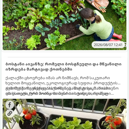
2026/08/07 12:41
ბოსტანი აივანზე: რომელი ბოსტნეული და მწვანილი
იზრდება მარტივად ქოთნებში
ქალაქში ცხოვრება იმას არ ნიშნავს, რომ საკუთარი
ხელით მოყვანილი, ეკოლოგიურად სუფთა პროდუქტის
გემოზე უარი თქვათ. პატარა აივანიც კი საკმარისია
ქოთნებში მცენარეების მოშენება მარტივი, სასიამოვნო
იმისათვის, რომ მოიწყოთ მინი-ბოსტანი, საიდანაც
და ესთეტიკური ჰობია. მთავარია იცოდეთ, რომელი
ყოველდღიურად ახალ, არომატულ მწვანილსა და
კულტურები ეგუებიან ქოთნის პირობებს ყველაზე კარგად
ბოსტნეულს მოკრეფთ.
და როგორ მოუაროთ მათ სწორად.