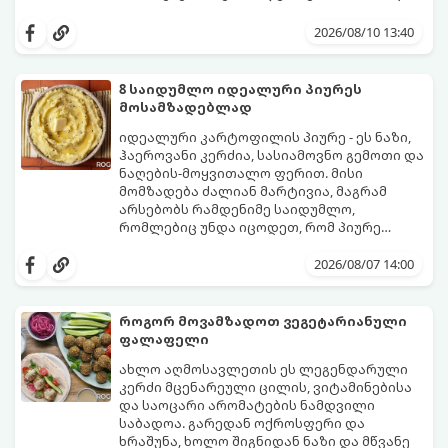
სასარგებლო თვისებებს.
მზა თევზს ზემოდან ასხამენ ციტრუსების
„მზიან“ სოუსს, რომელიც ორაგულის
2026/08/10 13:40
მდიდარ გემოს იდეალურად ავსებს.
მომზადების დრო: 15 წუთი ხარშვის დრო:
15–20 წუთი ულუფა: 4 პორცია
8 საიდუმლო იდეალური პიურეს
მოსამზადებლად
იდეალური კარტოფილის პიურე - ეს ნაზი,
ჰაეროვანი კერძია, სასიამოვნო გემოთი და
ნაღების-მოყვითალო ფერით. მისი
მომზადება ძალიან მარტივია, მაგრამ
არსებობს რამდენიმე საიდუმლო,
რომლებიც უნდა იცოდეთ, რომ პიურე
იდეალურად გემრიელი გამოვიდეს.
2026/08/07 14:00
როგორ მოვამზადოთ ვეგეტარიანული
ფალაფელი
ახლო აღმოსავლეთის ეს ლეგენდარული
კერძი მცენარეული ცილის, ვიტამინებისა
და საოცარი არომატების ნამდვილი
საბადოა. გარედან ოქროსფერი და
ხრაშუნა, ხოლო შიგნიდან ნაზი და მწვანე