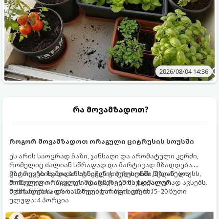
2026/08/04 14:36
რა მოვამზადოთ?
როგორ მოვამზადოთ ორაგული ციტრუსის სოუსში
ეს არის საოცრად ნაზი, ჯანსაღი და არომატული კერძი,
რომელიც ძალიან სწრაფად და მარტივად მზადდება.
ციტრუსებისა და ბოსტნეულის ბულიონში ნელ-ნელა
მზა თევზს ზემოდან ასხამენ ციტრუსების „მზიან“ სოუსს,
მოწალული ორაგული ინარჩუნებს მაქსიმალურ
რომელიც ორაგულის მდიდარ გემოს იდეალურად ავსებს.
წვნიანობასა და სასარგებლო თვისებებს.
მომზადების დრო: 15 წუთი ხარშვის დრო: 15–20 წუთი
ულუფა: 4 პორცია