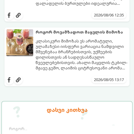
ფალაფელის ბურთულები იდეალურია
პიტაში (არაბულ პურში) ჩასადებად,
ამ რეცეპტის მთავარი საიდუმლო იმაში
სალათებთან ერთად ან ტახინის (სესამის)
მდგომარეობს, რომ გამოიყენება
2026/08/06 12:35
სოუსთან მირთმევისთვის.
გამომშრალი და ჩამბალი მუხუდო და არა
დაკონსერვებული, რათა ბურთულებმა
შეწვისას ფორმა იდეალურად შეინარჩუნოს
როგორ მოვამზადოთ მაყვლის მიმოზა
და არ დაიშალოს.
მომზადების დრო: 20 წუთი (დამატებით
კლასიკური მიმოზას ეს არომატული,
მუხუდოს ჩალბობის დრო: 12-24 საათი)
ულამაზესი იისფერი ვარიაცია ნამდვილი
შეწვის დრო: 10–15 წუთი ულუფა: 20–24 ცალი
მშვენებაა ბრანჩებისთვის, უქმეების
ბურთულა (4–6 პორცია)
დილისთვის ან სადღესასწაულო
წვეულებებისთვის. ახალი მაყვლის ტკბილ-
მჟავე გემო, ლაიმის ციტრუსოვანი არომატი
და ცქრიალა ღვინის ბუშტუკები ქმნის
ეს სასმელი მზადდება სულ რაღაც 10 წუთში
საოცრად დახვეწილ და მაგრილებელ
და მის მომზადებას მინიმალური
2026/08/05 13:17
კოქტეილს.
ინგრედიენტები სჭირდება.
მომზადების დრო: 10 წუთი ულუფა: 4–6
პორცია
დასვი კითხვა