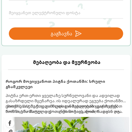
გაგზავნა
მებაღეობა და მეურნეობა
როგორ მოვიყვანოთ პიტნა ქოთანში: სრული
გზამკვლევი
პიტნა ერთ-ერთი ყველაზე სურნელოვანი და ადვილად
გასაზრდელი მცენარეა. ის იდეალურად ეგუება ქოთანში
ცხოვრებას, მეტიც, გამოცდილი მებაღეები გვირჩევენ,
ქოთნის პიტნა მთელი წლის განმავლობაში გაგახარებთ
რომ პიტნა მხოლოდ ქოთანში მოვიყვანოთ, რადგან ღია
ნორჩი, არომატული ფოთლებით ჩაის, ლიმონათისა თუ
გრუნტში (ბაღში) დარგვისას ის ფესვებით ძალიან
კერძებისთვის.
სწრაფად ვრცელდება და სხვა მცენარეებს ავიწროებს.