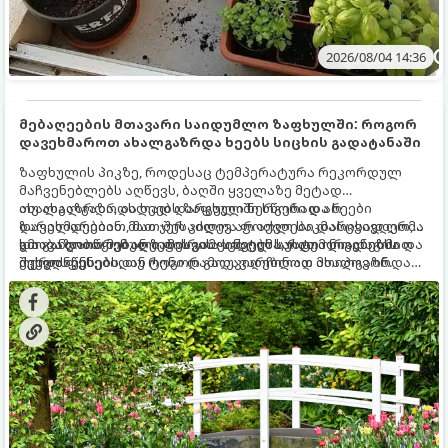
2026/08/04 14:36
მებაღეების მთავარი საიდუმლო ზაფხულში: როგორ
დავეხმაროთ ახალგაზრდა ხეებს სიცხის გადატანაში
ზაფხულის პიკზე, როდესაც ტემპერატურა რეკორდულ
მაჩვენებლებს აღწევს, ბაღში ყველაზე მეტად
ახალგაზრდა, ახლად დარგული ნერგები და ხეები
თუ ახალგაზრდა ხეებს ზაფხულში სწორად არ
ზარალდებიან. მათ ჯერ კიდევ არ აქვთ საკმარისად ღრმა
დავეხმარებით, მათ შესაძლოა ფოთლები დასცვივდეთ,
და განვითარებული ფესვთა სისტემა, რათა ნიადაგის
ხმობა დაიწყონ ან ზამთრის ყინვებს სუსტი ორგანიზმით
გთავაზობთ მებაღეების გამოცდილ საიდუმლოებებსა და
ქვედა ფენებიდან ტენი დამოუკიდებლად მოიპოვონ.
შეხვდნენ.
ოქროს წესებს, თუ როგორ გადავარჩინოთ ახალგაზრდა
ხეები ზაფხულის სიცხეში: