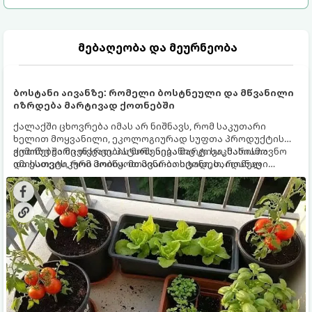
მებაღეობა და მეურნეობა
ბოსტანი აივანზე: რომელი ბოსტნეული და მწვანილი
იზრდება მარტივად ქოთნებში
ქალაქში ცხოვრება იმას არ ნიშნავს, რომ საკუთარი
ხელით მოყვანილი, ეკოლოგიურად სუფთა პროდუქტის
გემოზე უარი თქვათ. პატარა აივანიც კი საკმარისია
ქოთნებში მცენარეების მოშენება მარტივი, სასიამოვნო
იმისათვის, რომ მოიწყოთ მინი-ბოსტანი, საიდანაც
და ესთეტიკური ჰობია. მთავარია იცოდეთ, რომელი
ყოველდღიურად ახალ, არომატულ მწვანილსა და
კულტურები ეგუებიან ქოთნის პირობებს ყველაზე კარგად
ბოსტნეულს მოკრეფთ.
და როგორ მოუაროთ მათ სწორად.