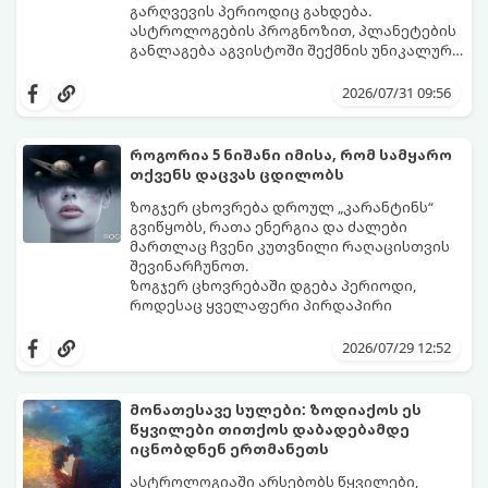
გარღვევის პერიოდიც გახდება.
ასტროლოგების პროგნოზით, პლანეტების
განლაგება აგვისტოში შექმნის უნიკალურ
ენერგეტიკულ ნაკადებს, რომლებიც
გაიგეთ, მოხვდით თუ არა იმ იღბლიანთა
ზოდიაქოს 4 ნიშანს ფინანსური წარმატების
შორის, ვისაც აგვისტოში ფინანსური
2026/07/31 09:56
მიღწევასა და შემოსავლების
იღბალი გაუღიმებს:
საგრძნობლად გაზრდაში დაეხმარება.
როგორია 5 ნიშანი იმისა, რომ სამყარო
თქვენს დაცვას ცდილობს
ზოგჯერ ცხოვრება დროულ „კარანტინს“
გვიწყობს, რათა ენერგია და ძალები
მართლაც ჩვენი კუთვნილი რაღაცისთვის
შევინარჩუნოთ.
ზოგჯერ ცხოვრებაში დგება პერიოდი,
როდესაც ყველაფერი პირდაპირი
მნიშვნელობით ხელიდან გვეცლება:
იშლება მნიშვნელოვანი გარიგებები,
2026/07/29 12:52
უქმდება დიდხანს ნანატრი მოგზაურობები,
ხოლო ადამიანები, რომლებსაც
ახლობლებად ვთვლიდით, უეცრად მიდიან.
აი, 5 აშკარა ნიშანი იმისა, რომ
მონათესავე სულები: ზოდიაქოს ეს
ასეთ მომენტებში ადვილია
მომხდარი მარცხი სასჯელი კი არა,
წყვილები თითქოს დაბადებამდე
სასოწარკვეთილებაში ჩავარდნა. თუმცა
თქვენი დაცვისკენ მიმართული
იცნობდნენ ერთმანეთს
ეზოთერიკასა და ფსიქოლოგიაში ეს
სამყაროს მცდელობაა:
ფენომენი ხშირად სხვანაირად
ასტროლოგიაში არსებობს წყვილები,