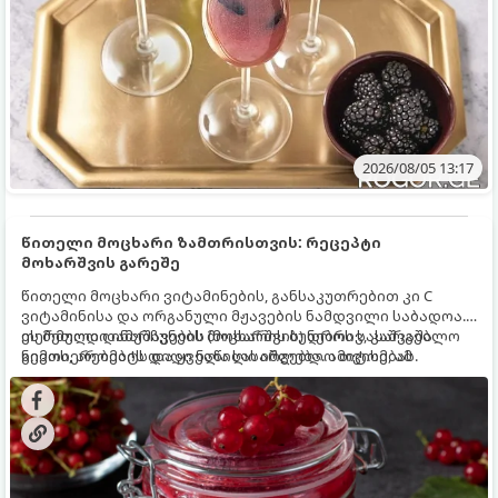
2026/08/05 13:17
წითელი მოცხარი ზამთრისთვის: რეცეპტი
მოხარშვის გარეშე
წითელი მოცხარი ვიტამინების, განსაკუთრებით კი C
ვიტამინისა და ორგანული მჟავების ნამდვილი საბადოა.
თერმული დამუშავების (მოხარშვის) დროს სასარგებლო
ეს მეთოდი ინარჩუნებს მოცხარის ბუნებრივ, კაშკაშა
ნივთიერებების დიდი ნაწილი იშლება. ამიტომ, ამ
გემოს, არომატს და ყველა სასარგებლო თვისებას.
კენკრის ზამთრისთვის შესანახად საუკეთესო გზა
„ცოცხალი ჯემის“ მომზადებაა - მოხარშვის გარეშე.