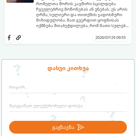
განიხილება: როგორც სამყაროს (ან ჩვენი
რომელთა შორის კავშირი სცილდება
არაცნობიერის) ფარული დამცავი
ჩვეულებრივ მოწონებას ან ვნებას. ეს არის
მექანიზმების მუშაობა, რომელთაც
ღრმა, სულიერი და თითქმის ჯადოსნური
რეალური, მაგრამ ჯერ კიდევ უხილავი
მიზიდულობა. მათ გვერდით ყოფნისას
საფრთხისგან შორს მივყავართ.
იქმნება შთაბეჭდილება, რომ მათი სულები
ერთმანეთს ჯერ კიდევ ამ ქვეყნად
გთავაზობთ ზოდიაქოს ნიშნების იმ
მოვლენამდე შეხვდნენ.
იდეალურ წყვილებს, რომლებიც
2026/07/29 09:55
ერთმანეთისთვის ნამდვილ
მონათესავე სულებს წარმოადგენენ:
დასვი კითხვა
გაგზავნა