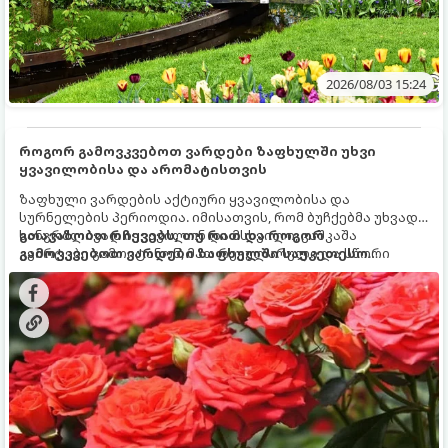
2026/08/03 15:24
როგორ გამოვკვებოთ ვარდები ზაფხულში უხვი
ყვავილობისა და არომატისთვის
ზაფხული ვარდების აქტიური ყვავილობისა და
სურნელების პერიოდია. იმისათვის, რომ ბუჩქებმა უხვად,
ხანგრძლივად იყვავილონ და მსხვილი, კაშკაშა
გთავაზობთ რჩევებს, თუ რით და როგორ
კვირტები გამოიტანონ, მათ რეგულარული და სწორი
გამოვკვებოთ ვარდები ზაფხულში საუკეთესო
გამოკვება სჭირდებათ. ზაფხულის პერიოდში მცენარის
შედეგის მისაღწევად:
მოთხოვნილებები იცვლება, ამიტომ მნიშვნელოვანია
ვიცოდეთ, რომელი სასუქები გამოიყენება ამ დროს.