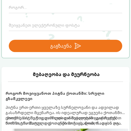
გაგზავნა
მებაღეობა და მეურნეობა
როგორ მოვიყვანოთ პიტნა ქოთანში: სრული
გზამკვლევი
პიტნა ერთ-ერთი ყველაზე სურნელოვანი და ადვილად
გასაზრდელი მცენარეა. ის იდეალურად ეგუება ქოთანში
ცხოვრებას, მეტიც, გამოცდილი მებაღეები გვირჩევენ,
ქოთნის პიტნა მთელი წლის განმავლობაში გაგახარებთ
რომ პიტნა მხოლოდ ქოთანში მოვიყვანოთ, რადგან ღია
ნორჩი, არომატული ფოთლებით ჩაის, ლიმონათისა თუ
გრუნტში (ბაღში) დარგვისას ის ფესვებით ძალიან
კერძებისთვის.