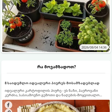
2026/08/04 14:36
რა მოვამზადოთ?
8 საიდუმლო იდეალური პიურეს მოსამზადებლად
იდეალური კარტოფილის პიურე - ეს ნაზი, ჰაეროვანი
კერძია, სასიამოვნო გემოთი და ნაღების-მოყვითალო
ფერით. მისი მომზადება ძალიან მარტივია, მაგრამ
არსებობს რამდენიმე საიდუმლო, რომლებიც უნდა
იცოდეთ, რომ პიურე იდეალურად გემრიელი გამოვიდეს.