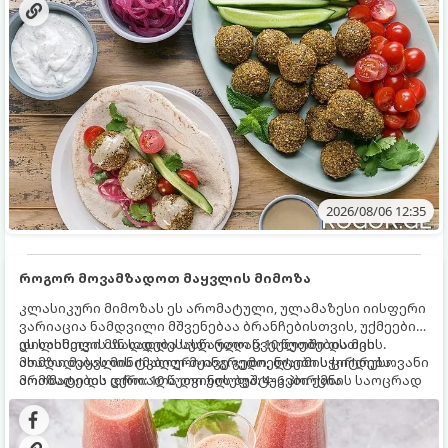
2026/08/06 12:35
როგორ მოვამზადოთ მაყვლის მიმოზა
კლასიკური მიმოზას ეს არომატული, ულამაზესი იისფერი
ვარიაცია ნამდვილი მშვენებაა ბრანჩებისთვის, უქმეების
დილისთვის ან სადღესასწაულო წვეულებებისთვის.
ეს სასმელი მზადდება სულ რაღაც 10 წუთში და მის
ახალი მაყვლის ტკბილ-მჟავე გემო, ლაიმის ციტრუსოვანი
მომზადებას მინიმალური ინგრედიენტები სჭირდება.
არომატი და ცქრიალა ღვინის ბუშტუკები ქმნის საოცრად
მომზადების დრო: 10 წუთი ულუფა: 4–6 პორცია
დახვეწილ და მაგრილებელ კოქტეილს.