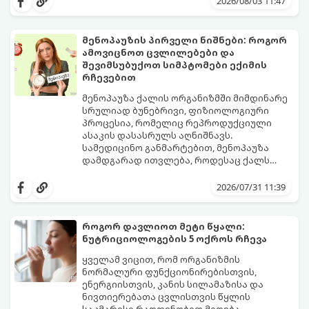
2026/08/03 11:47
მენოპაუზის პირველი ნიშნები: როგორ
ამოვიცნოთ ცვლილებები და
შევიმსუბუქოთ სიმპტომები ექიმის
რჩევებით
მენოპაუზა ქალის ორგანიზმში მიმდინარე
სრულიად ბუნებრივი, ფიზიოლოგიური
პროცესია, რომელიც რეპროდუქციული
ასაკის დასასრულს აღნიშნავს.
სამედიცინო განმარტებით, მენოპაუზა
დამდგარად ითვლება, როდესაც ქალს
ზედიზედ 12 თვის განმავლობაში არ ჰქონია
თუმცა, ორგანიზმში ჰორმონალური
მენსტრუაცია.
ცვლილებები ამ მომენტამდე ბევრად ადრე
2026/07/31 11:39
იწყება - ამ გარდამავალ ეტაპს
პერიმენოპაუზა ეწოდება (რომელიც
საშუალოდ 40-დან 50 წლამდე ასაკში იწყება
როგორ დავლიოთ მეტი წყალი:
და შესაძლოა 4-დან 8 წლამდე
ნუტრიციოლოგების 5 ოქროს რჩევა
გაგრძელდეს).
იმისათვის, რომ ეს პერიოდი შფოთვის
გარეშე გაიაროთ, მნიშვნელოვანია
ყველამ ვიცით, რომ ორგანიზმის
იცოდეთ, რა სიგნალებს გზავნის ორგანიზმი
ნორმალური ფუნქციონირებისთვის,
და როგორ შეიმსუბუქოთ მდგომარეობა
ენერგიისთვის, კანის სილამაზისა და
მეან-გინეკოლოგებისა და
ნივთიერებათა ცვლისთვის წყლის