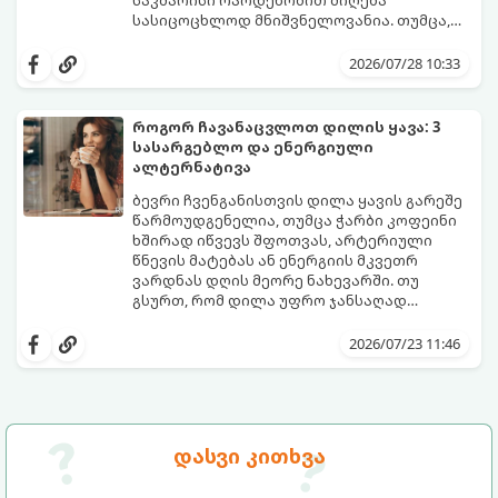
ნუტრიციოლოგების რეკომენდაციებით.
საკმარისი რაოდენობით მიღება
სასიცოცხლოდ მნიშვნელოვანია. თუმცა,
ყოველდღიური ფუსფუსის, საქმეებისა თუ
თუ ხშირად გავიწყდებათ წყლის
უბრალოდ ჩვევის არქონის გამო, დღის
დალევა ან მისი გემო მოსაწყენი
2026/07/28 10:33
განმავლობაში საჭირო ოდენობის წყლის
გეჩვენებათ, დიეტოლოგების ეს 5
დალევა ბევრისთვის ნამდვილ
მარტივი და ეფექტური რჩევა
გამოწვევად რჩება.
დაგეხმარებათ, წყლის სმა
როგორ ჩავანაცვლოთ დილის ყავა: 3
ყოველდღიურ, სასიამოვნო ჩვევად
სასარგებლო და ენერგიული
აქციოთ.
ალტერნატივა
ბევრი ჩვენგანისთვის დილა ყავის გარეშე
წარმოუდგენელია, თუმცა ჭარბი კოფეინი
ხშირად იწვევს შფოთვას, არტერიული
წნევის მატებას ან ენერგიის მკვეთრ
ვარდნას დღის მეორე ნახევარში. თუ
გსურთ, რომ დილა უფრო ჯანსაღად
დაიწყოთ და ენერგია დიდხანს
მიჰყევით ამ გზამკვლევს და აღმოაჩინეთ
შეინარჩუნოთ, ექსპერტები ყავის სამ
თქვენთვის სასურველი სასმელი:
2026/07/23 11:46
საუკეთესო ალტერნატივას გვთავაზობენ.
დასვი კითხვა