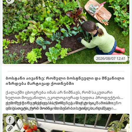
ზამთარს გაუძლონ, აგვისტოს ბოლომდე 5
მნიშვნელოვანი საქმის გაკეთება უნდა მოასწროთ:
2026/08/07 12:41
ბოსტანი აივანზე: რომელი ბოსტნეული და მწვანილი
იზრდება მარტივად ქოთნებში
ქალაქში ცხოვრება იმას არ ნიშნავს, რომ საკუთარი
ხელით მოყვანილი, ეკოლოგიურად სუფთა პროდუქტის
გემოზე უარი თქვათ. პატარა აივანიც კი საკმარისია
ქოთნებში მცენარეების მოშენება მარტივი, სასიამოვნო
იმისათვის, რომ მოიწყოთ მინი-ბოსტანი, საიდანაც
და ესთეტიკური ჰობია. მთავარია იცოდეთ, რომელი
ყოველდღიურად ახალ, არომატულ მწვანილსა და
კულტურები ეგუებიან ქოთნის პირობებს ყველაზე კარგად
ბოსტნეულს მოკრეფთ.
და როგორ მოუაროთ მათ სწორად.