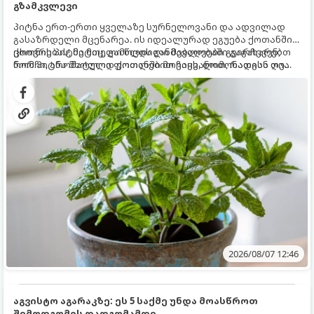
გზამკვლევი
პიტნა ერთ-ერთი ყველაზე სურნელოვანი და ადვილად
გასაზრდელი მცენარეა. ის იდეალურად ეგუება ქოთანში
ცხოვრებას, მეტიც, გამოცდილი მებაღეები გვირჩევენ,
ქოთნის პიტნა მთელი წლის განმავლობაში გაგახარებთ
რომ პიტნა მხოლოდ ქოთანში მოვიყვანოთ, რადგან ღია
ნორჩი, არომატული ფოთლებით ჩაის, ლიმონათისა თუ
გრუნტში (ბაღში) დარგვისას ის ფესვებით ძალიან
კერძებისთვის.
სწრაფად ვრცელდება და სხვა მცენარეებს ავიწროებს.
2026/08/07 12:46
აგვისტო აგარაკზე: ეს 5 საქმე უნდა მოასწროთ
შემოდგომის დადგომამდე