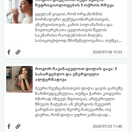
და შესაძლოა 4-დან 8 წლამდე
ნუტრიციოლოგების 5 ოქროს რჩევა
გაგრძელდეს).
იმისათვის, რომ ეს პერიოდი შფოთვის
გარეშე გაიაროთ, მნიშვნელოვანია
ყველამ ვიცით, რომ ორგანიზმის
იცოდეთ, რა სიგნალებს გზავნის ორგანიზმი
ნორმალური ფუნქციონირებისთვის,
და როგორ შეიმსუბუქოთ მდგომარეობა
ენერგიისთვის, კანის სილამაზისა და
მეან-გინეკოლოგებისა და
ნივთიერებათა ცვლისთვის წყლის
ნუტრიციოლოგების რეკომენდაციებით.
საკმარისი რაოდენობით მიღება
სასიცოცხლოდ მნიშვნელოვანია. თუმცა,
ყოველდღიური ფუსფუსის, საქმეებისა თუ
თუ ხშირად გავიწყდებათ წყლის
უბრალოდ ჩვევის არქონის გამო, დღის
დალევა ან მისი გემო მოსაწყენი
2026/07/28 10:33
განმავლობაში საჭირო ოდენობის წყლის
გეჩვენებათ, დიეტოლოგების ეს 5
დალევა ბევრისთვის ნამდვილ
მარტივი და ეფექტური რჩევა
გამოწვევად რჩება.
დაგეხმარებათ, წყლის სმა
როგორ ჩავანაცვლოთ დილის ყავა: 3
ყოველდღიურ, სასიამოვნო ჩვევად
სასარგებლო და ენერგიული
აქციოთ.
ალტერნატივა
ბევრი ჩვენგანისთვის დილა ყავის გარეშე
წარმოუდგენელია, თუმცა ჭარბი კოფეინი
ხშირად იწვევს შფოთვას, არტერიული
წნევის მატებას ან ენერგიის მკვეთრ
ვარდნას დღის მეორე ნახევარში. თუ
გსურთ, რომ დილა უფრო ჯანსაღად
დაიწყოთ და ენერგია დიდხანს
მიჰყევით ამ გზამკვლევს და აღმოაჩინეთ
შეინარჩუნოთ, ექსპერტები ყავის სამ
თქვენთვის სასურველი სასმელი:
2026/07/23 11:46
საუკეთესო ალტერნატივას გვთავაზობენ.