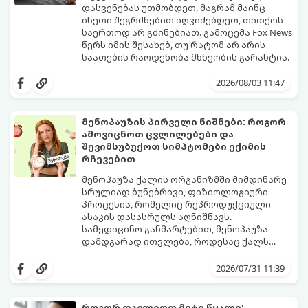
დასვენებას უთმობდეთ, მაგრამ მაინც
ისეთი შეგრძნებით იღვიძებდეთ, თითქოს
საერთოდ არ გძინებიათ. გამოცემა Fox News
წერს იმის შესახებ, თუ რატომ არ არის
საათების რაოდენობა მხნეობის გარანტია.
2026/08/03 11:47
მენოპაუზის პირველი ნიშნები: როგორ
ამოვიცნოთ ცვლილებები და
შევიმსუბუქოთ სიმპტომები ექიმის
რჩევებით
მენოპაუზა ქალის ორგანიზმში მიმდინარე
სრულიად ბუნებრივი, ფიზიოლოგიური
პროცესია, რომელიც რეპროდუქციული
ასაკის დასასრულს აღნიშნავს.
სამედიცინო განმარტებით, მენოპაუზა
დამდგარად ითვლება, როდესაც ქალს
ზედიზედ 12 თვის განმავლობაში არ ჰქონია
თუმცა, ორგანიზმში ჰორმონალური
მენსტრუაცია.
ცვლილებები ამ მომენტამდე ბევრად ადრე
2026/07/31 11:39
იწყება - ამ გარდამავალ ეტაპს
პერიმენოპაუზა ეწოდება (რომელიც
საშუალოდ 40-დან 50 წლამდე ასაკში იწყება
როგორ დავლიოთ მეტი წყალი: