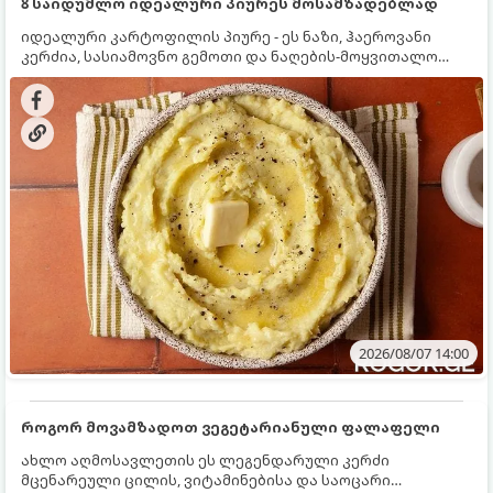
8 საიდუმლო იდეალური პიურეს მოსამზადებლად
იდეალური კარტოფილის პიურე - ეს ნაზი, ჰაეროვანი
კერძია, სასიამოვნო გემოთი და ნაღების-მოყვითალო
ფერით. მისი მომზადება ძალიან მარტივია, მაგრამ
არსებობს რამდენიმე საიდუმლო, რომლებიც უნდა
იცოდეთ, რომ პიურე იდეალურად გემრიელი გამოვიდეს.
2026/08/07 14:00
როგორ მოვამზადოთ ვეგეტარიანული ფალაფელი
ახლო აღმოსავლეთის ეს ლეგენდარული კერძი
მცენარეული ცილის, ვიტამინებისა და საოცარი