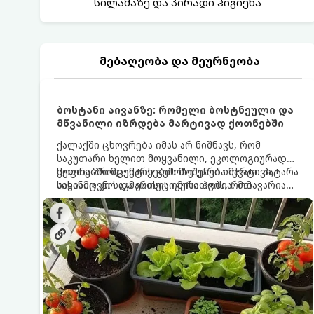
სილამაზე და პირადი ჰიგიენა
მებაღეობა და მეურნეობა
ბოსტანი აივანზე: რომელი ბოსტნეული და
მწვანილი იზრდება მარტივად ქოთნებში
ქალაქში ცხოვრება იმას არ ნიშნავს, რომ
საკუთარი ხელით მოყვანილი, ეკოლოგიურად
სუფთა პროდუქტის გემოზე უარი თქვათ. პატარა
ქოთნებში მცენარეების მოშენება მარტივი,
აივანიც კი საკმარისია იმისათვის, რომ
სასიამოვნო და ესთეტიკური ჰობია. მთავარია
მოიწყოთ მინი-ბოსტანი, საიდანაც
იცოდეთ, რომელი კულტურები ეგუებიან
ყოველდღიურად ახალ, არომატულ მწვანილსა
ქოთნის პირობებს ყველაზე კარგად და როგორ
და ბოსტნეულს მოკრეფთ.
მოუაროთ მათ სწორად.