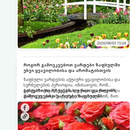
2026/08/03 15:24
როგორ გამოვკვებოთ ვარდები ზაფხულში
უხვი ყვავილობისა და არომატისთვის
ზაფხული ვარდების აქტიური ყვავილობისა და
სურნელების პერიოდია. იმისათვის, რომ
ბუჩქებმა უხვად, ხანგრძლივად იყვავილონ და
გთავაზობთ რჩევებს, თუ რით და როგორ
მსხვილი, კაშკაშა კვირტები გამოიტანონ, მათ
გამოვკვებოთ ვარდები ზაფხულში
რეგულარული და სწორი გამოკვება
საუკეთესო შედეგის მისაღწევად:
სჭირდებათ. ზაფხულის პერიოდში მცენარის
მოთხოვნილებები იცვლება, ამიტომ
მნიშვნელოვანია ვიცოდეთ, რომელი სასუქები
გამოიყენება ამ დროს.