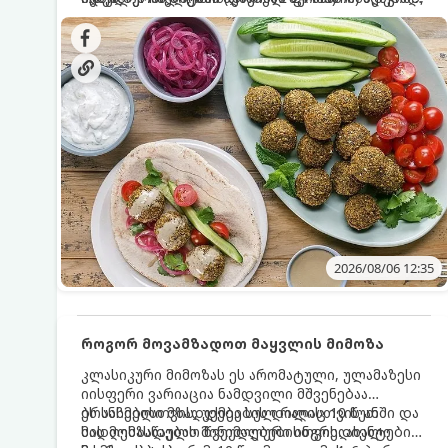
სალათებთან ერთად ან ტახინის (სესამის)
იდეალურად შეინარჩუნოს და არ დაიშალოს.
დრო: 10–15 წუთი ულუფა: 20–24 ცალი ბურთულა
სოუსთან მირთმევისთვის.
(4–6 პორცია)
2026/08/06 12:35
როგორ მოვამზადოთ მაყვლის მიმოზა
კლასიკური მიმოზას ეს არომატული, ულამაზესი
იისფერი ვარიაცია ნამდვილი მშვენებაა
ბრანჩებისთვის, უქმეების დილისთვის ან
ეს სასმელი მზადდება სულ რაღაც 10 წუთში და
სადღესასწაულო წვეულებებისთვის. ახალი
მის მომზადებას მინიმალური ინგრედიენტები