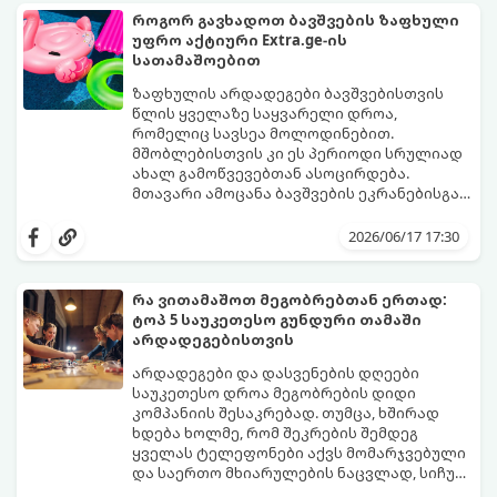
თქვენთვის ცხოვრების ამ ეტაპზე.
როგორ გავხადოთ ბავშვების ზაფხული
უფრო აქტიური Extra.ge-ის
სათამაშოებით
ზაფხულის არდადეგები ბავშვებისთვის
წლის ყველაზე საყვარელი დროა,
რომელიც სავსეა მოლოდინებით.
მშობლებისთვის კი ეს პერიოდი სრულიად
ახალ გამოწვევებთან ასოცირდება.
მთავარი ამოცანა ბავშვების ეკრანებისგან
მოწყვეტა და მათი ენერგიის სწორად
extra.ge
- ყველაზე დიდი ციფრული
მიმართვაა. მნიშვნელოვანია მათთვის
მარკეტფლეისი საქართველოში,
2026/06/17 17:30
ისეთი გარემოს შექმნა, სადაც დროს
გთავაზობთ პლატფორმას, რომელიც ამ
ხალისიანად და აქტიურად გაატარებენ.
პრობლემის მარტივად გადაჭრაში
ჯანსაღი რუტინა დასვენების დღეებშიც
დაგეხმარებათ. აქ ყველა ასაკისა და
რა ვითამაშოთ მეგობრებთან ერთად:
აუცილებელია.
ინტერესის მქონე ბავშვისთვის მოიძებნება
ტოპ 5 საუკეთესო გუნდური თამაში
იდეალური გასართობი საშუალება.
არდადეგებისთვის
არდადეგები და დასვენების დღეები
საუკეთესო დროა მეგობრების დიდი
კომპანიის შესაკრებად. თუმცა, ხშირად
ხდება ხოლმე, რომ შეკრების შემდეგ
ყველას ტელეფონები აქვს მომარჯვებული
და საერთო მხიარულების ნაცვლად, სიჩუმე
ისადგურებს. ამ სიტუაციიდან თავის
ინტელექტუალური, აზარტული და