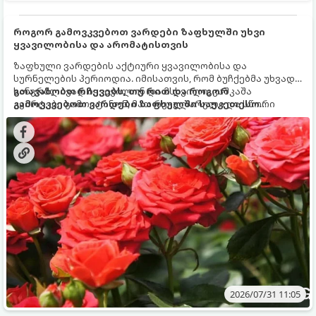
როგორ გამოვკვებოთ ვარდები ზაფხულში უხვი
ყვავილობისა და არომატისთვის
ზაფხული ვარდების აქტიური ყვავილობისა და
სურნელების პერიოდია. იმისათვის, რომ ბუჩქებმა უხვად,
ხანგრძლივად იყვავილონ და მსხვილი, კაშკაშა
გთავაზობთ რჩევებს, თუ რით და როგორ
კვირტები გამოიტანონ, მათ რეგულარული და სწორი
გამოვკვებოთ ვარდები ზაფხულში საუკეთესო
გამოკვება სჭირდებათ. ზაფხულის პერიოდში მცენარის
შედეგის მისაღწევად:
მოთხოვნილებები იცვლება, ამიტომ მნიშვნელოვანია
ვიცოდეთ, რომელი სასუქები გამოიყენება ამ დროს.
2026/07/31 11:05