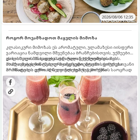
2026/08/06 12:35
როგორ მოვამზადოთ მაყვლის მიმოზა
კლასიკური მიმოზას ეს არომატული, ულამაზესი იისფერი
ვარიაცია ნამდვილი მშვენებაა ბრანჩებისთვის, უქმეების
დილისთვის ან სადღესასწაულო წვეულებებისთვის.
ეს სასმელი მზადდება სულ რაღაც 10 წუთში და მის
ახალი მაყვლის ტკბილ-მჟავე გემო, ლაიმის ციტრუსოვანი
მომზადებას მინიმალური ინგრედიენტები სჭირდება.
არომატი და ცქრიალა ღვინის ბუშტუკები ქმნის საოცრად
მომზადების დრო: 10 წუთი ულუფა: 4–6 პორცია
დახვეწილ და მაგრილებელ კოქტეილს.