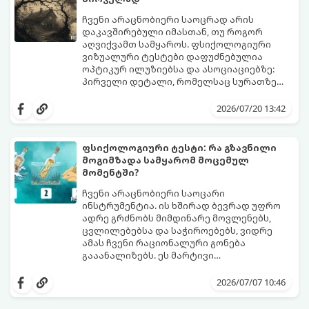
ჩვენი არაცნობიერი საოცრად არის
დაკავშირებული იმასთან, თუ როგორ
აღვიქვამთ სამყაროს. ფსიქოლოგიური
ვიზუალური ტესტები დაფუძნებულია
ოპტიკურ ილუზიებსა და ასოციაციებზე:
პირველი დეტალი, რომელსაც სურათზე
ამჩნევთ, პირდაპირ მიანიშნებს თქვენი
დახედეთ სურათს რამდენიმე წამით. რა
პიროვნების ფარულ მხარეებზე,
დაინახეთ პირველად?
2026/07/20 13:42
აზროვნების ტიპსა და გადაწყვეტილების
მიღების სტილზე.
ფსიქოლოგიური ტესტი: რა გზავნილი
მოგიმზადა სამყარომ მოცემულ
მომენტში?
ჩვენი არაცნობიერი საოცარი
ინსტრუმენტია. ის ხშირად ბევრად უფრო
ადრე გრძნობს მიმდინარე მოვლენებს,
ცვლილებებსა და საჭიროებებს, ვიდრე
ამას ჩვენი რაციონალური გონება
გააანალიზებს. ეს მარტივი
ფსიქოლოგიური ტესტი, რომელიც
დახუჭეთ თვალები, ღრმად ჩაისუნთქეთ,
ასოციაციურ აღქმაზეა დაფუძნებული,
აირჩიეთ სამი წერილიდან ის ერთი,
2026/07/07 10:46
დაგეხმარებათ გაიგოთ, თუ რა მთავარი
რომელიც ყველაზე მეტად გიზიდავთ და
გზავნილი ან რჩევა აქვს სამყაროს
წაიკითხეთ თქვენი პასუხი.