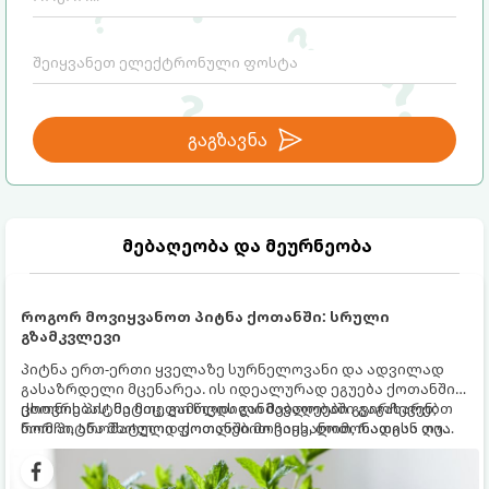
გაგზავნა
მებაღეობა და მეურნეობა
როგორ მოვიყვანოთ პიტნა ქოთანში: სრული
გზამკვლევი
პიტნა ერთ-ერთი ყველაზე სურნელოვანი და ადვილად
გასაზრდელი მცენარეა. ის იდეალურად ეგუება ქოთანში
ცხოვრებას, მეტიც, გამოცდილი მებაღეები გვირჩევენ,
ქოთნის პიტნა მთელი წლის განმავლობაში გაგახარებთ
რომ პიტნა მხოლოდ ქოთანში მოვიყვანოთ, რადგან ღია
ნორჩი, არომატული ფოთლებით ჩაის, ლიმონათისა თუ
გრუნტში (ბაღში) დარგვისას ის ფესვებით ძალიან
კერძებისთვის.
სწრაფად ვრცელდება და სხვა მცენარეებს ავიწროებს.