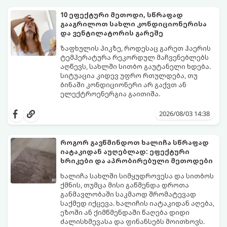
10 ეფექტური მეთოდი, სწრაფად
გააგრილოთ სახლი კონდიციონერისა
და ვენტილატორის გარეშე
ზაფხულის პიკზე, როდესაც გარეთ ჰაერის
ტემპერატურა რეკორდულ მაჩვენებლებს
აღწევს, სახლში სითბო გაუტანელი ხდება.
სიტუაცია კიდევ უფრო რთულდება, თუ
ბინაში კონდიციონერი არ გაქვთ ან
ელექტროენერგია გაითიშა.
საბედნიეროდ, არსებობს ფიზიკის მარტივი
კანონები და გამოცდილი ყოფითი ხრიკები,
2026/08/03 14:38
რომლებიც დაგეხმარებათ, საგრძნობლად
დაწიოთ ტემპერატურა სახლში და შექმნათ
სასიამოვნო სიგრილე სპეციალური
როგორ გავწმინდოთ ხალიჩა სწრაფად
ტექნიკის გარეშეც.
იატაკიდან აუღებლად: ეფექტური
გთავაზობთ 10 საუკეთესო და
ხრიკები და აპრობირებული მეთოდები
ხელმისაწვდომ მეთოდს:
ხალიჩა სახლში სიმყუდროვესა და სითბოს
ქმნის, თუმცა მისი გაწმენდა დროთა
განმავლობაში საკმაოდ შრომატევად
საქმედ იქცევა. ხალიჩის იატაკიდან აღება,
ეზოში ან ქიმწმენდაში წაღება დიდი
ძალისხმევასა და ფინანსებს მოითხოვს.