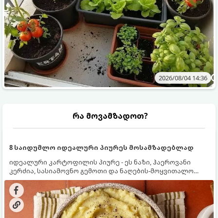
2026/08/04 14:36
რა მოვამზადოთ?
8 საიდუმლო იდეალური პიურეს მოსამზადებლად
იდეალური კარტოფილის პიურე - ეს ნაზი, ჰაეროვანი
კერძია, სასიამოვნო გემოთი და ნაღების-მოყვითალო
ფერით. მისი მომზადება ძალიან მარტივია, მაგრამ
არსებობს რამდენიმე საიდუმლო, რომლებიც უნდა
იცოდეთ, რომ პიურე იდეალურად გემრიელი გამოვიდეს.