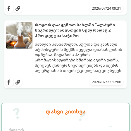
სინამდვილეში, არსებობს რამდენიმე
ეფექტური, ბიუჯეტური და აპრობირებული
2026/07/24 09:31
მეთოდი, რომელთა დახმარებითაც
შეძლებთ ხალიჩის ადგილზევე გაწმენდას,
ლაქების ამოყვანასა და პირვანდელი
როგორ დააყენოთ სახლში "ალპური
სიახლის დაბრუნებას.
სიგრილე": ამისთვის სულ რაღაც 2
პროდუქტია საჭირო
სახლში სასიამოვნო, სუფთა და ჯანსაღი
ატმოსფეროს შექმნა ყველა დიასახლისის
ოცნებაა. მაღაზიის ჰაერის
არომატიზატორები ხშირად ძვირი ღირს,
შეიცავს ქიმიურ ნივთიერებებს და ბევრს
ალერგიას ან თავის ტკივილსაც კი უწვევს.
სინამდვილეში, ნამდვილი „ალპური
სიგრილისა“ და სიახლის ეფექტის მიღწევა
2026/07/22 12:00
სრულიად ბუნებრივი, უსაფრთხო და
ბიუჯეტური გზით არის შესაძლებელი.
ამისათვის სულ რაღაც 2 უბრალო
ინგრედიენტი დაგჭირდებათ, რომლებიც
სავარაუდოდ უკვე გაქვთ სამზარეულოში!
დასვი კითხვა