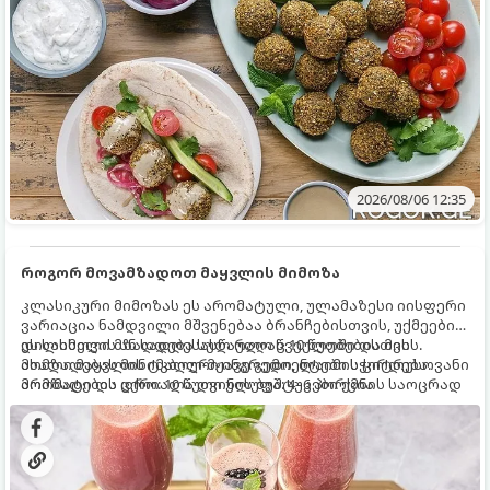
2026/08/06 12:35
როგორ მოვამზადოთ მაყვლის მიმოზა
კლასიკური მიმოზას ეს არომატული, ულამაზესი იისფერი
ვარიაცია ნამდვილი მშვენებაა ბრანჩებისთვის, უქმეების
დილისთვის ან სადღესასწაულო წვეულებებისთვის.
ეს სასმელი მზადდება სულ რაღაც 10 წუთში და მის
ახალი მაყვლის ტკბილ-მჟავე გემო, ლაიმის ციტრუსოვანი
მომზადებას მინიმალური ინგრედიენტები სჭირდება.
არომატი და ცქრიალა ღვინის ბუშტუკები ქმნის საოცრად
მომზადების დრო: 10 წუთი ულუფა: 4–6 პორცია
დახვეწილ და მაგრილებელ კოქტეილს.