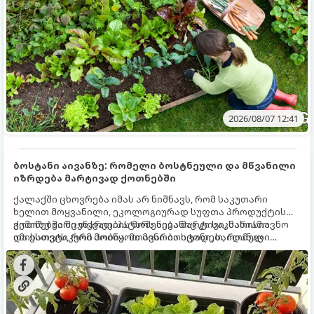
2026/08/07 12:41
ბოსტანი აივანზე: რომელი ბოსტნეული და მწვანილი
იზრდება მარტივად ქოთნებში
ქალაქში ცხოვრება იმას არ ნიშნავს, რომ საკუთარი
ხელით მოყვანილი, ეკოლოგიურად სუფთა პროდუქტის
გემოზე უარი თქვათ. პატარა აივანიც კი საკმარისია
ქოთნებში მცენარეების მოშენება მარტივი, სასიამოვნო
იმისათვის, რომ მოიწყოთ მინი-ბოსტანი, საიდანაც
და ესთეტიკური ჰობია. მთავარია იცოდეთ, რომელი
ყოველდღიურად ახალ, არომატულ მწვანილსა და
კულტურები ეგუებიან ქოთნის პირობებს ყველაზე კარგად
ბოსტნეულს მოკრეფთ.
და როგორ მოუაროთ მათ სწორად.