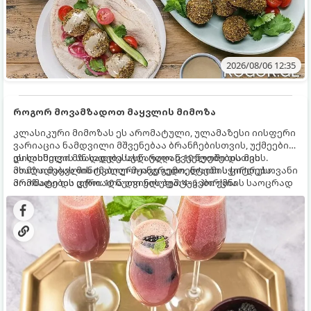
2026/08/06 12:35
როგორ მოვამზადოთ მაყვლის მიმოზა
კლასიკური მიმოზას ეს არომატული, ულამაზესი იისფერი
ვარიაცია ნამდვილი მშვენებაა ბრანჩებისთვის, უქმეების
დილისთვის ან სადღესასწაულო წვეულებებისთვის.
ეს სასმელი მზადდება სულ რაღაც 10 წუთში და მის
ახალი მაყვლის ტკბილ-მჟავე გემო, ლაიმის ციტრუსოვანი
მომზადებას მინიმალური ინგრედიენტები სჭირდება.
არომატი და ცქრიალა ღვინის ბუშტუკები ქმნის საოცრად
მომზადების დრო: 10 წუთი ულუფა: 4–6 პორცია
დახვეწილ და მაგრილებელ კოქტეილს.