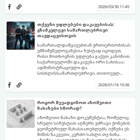
რა ბედი ეწევა თქვენს ფოტოებს, სამუშაო
დაარეგულიროთ თქვენი ციფრული
2026/03/30 11:45
ფაილებს ან კრიპტოვალუტას, თუ თქვენ
აქტივების ბედი იურიდიულად და
მათზე წვდომას დაკარგავთ?
ტექნიკურად.
თქვენი უფლებები დაკავებისას:
გზამკვლევი სამართლებრივი
თავდაცვისთვის
სამართალდამცავებთან ურთიერთობისას
უმნიშვნელოვანესია ზუსტად იცოდეთ,
რისი მოთხოვნის უფლება გაქვთ კანონით.
საქართველოში დაკავება ორი სახისაა:
ადმინისტრაციული და
სისხლისსამართლებრივი. თითოეულ
მათგანს თავისი წესები და ვადები აქვს.
2026/01/16 10:36
როგორ შევადგინოთ აზომვითი
ნახაზები სწორად?
აზომვითი ნახაზი დოკუმენტია, რომელიც
სრული სიზუსტით აღწერს უძრავი ქონების
გეომეტრიულ მახასიათებლებს, იქნება ეს
მიწის ნაკვეთი, კერძო სახლი თუ ბინა.
აზომვა აუცილებლად მაღალი სიზუსტის