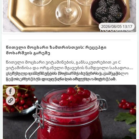
2026/08/05 13:17
წითელი მოცხარი ზამთრისთვის: რეცეპტი
მოხარშვის გარეშე
წითელი მოცხარი ვიტამინების, განსაკუთრებით კი C
ვიტამინისა და ორგანული მჟავების ნამდვილი საბადოა.
თერმული დამუშავების (მოხარშვის) დროს სასარგებლო
ეს მეთოდი ინარჩუნებს მოცხარის ბუნებრივ, კაშკაშა
ნივთიერებების დიდი ნაწილი იშლება. ამიტომ, ამ
გემოს, არომატს და ყველა სასარგებლო თვისებას.
კენკრის ზამთრისთვის შესანახად საუკეთესო გზა
„ცოცხალი ჯემის“ მომზადებაა - მოხარშვის გარეშე.