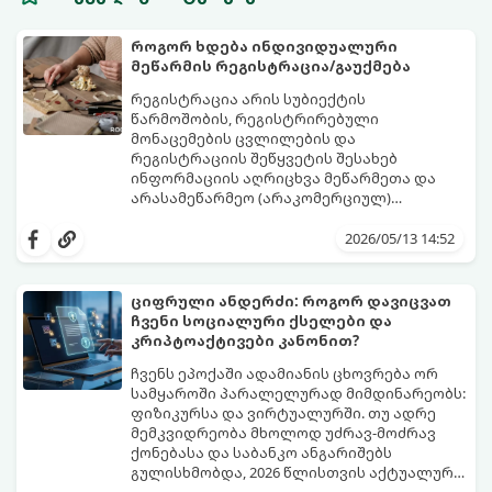
როგორ ხდება ინდივიდუალური
მეწარმის რეგისტრაცია/გაუქმება
რეგისტრაცია არის სუბიექტის
წარმოშობის, რეგისტრირებული
მონაცემების ცვლილების და
რეგისტრაციის შეწყვეტის შესახებ
ინფორმაციის აღრიცხვა მეწარმეთა და
არასამეწარმეო (არაკომერციულ)
იურიდიულ პირთა რეესტრში, შესაბამისი
გადაწყვეტილების მიღებით. იურიდიული
2026/05/13 14:52
პირი, რომლის მიზანია სამეწარმეო
(კომერციული) ან არასამეწარმეო
(არაკომერციული) საქმიანობა,
ციფრული ანდერძი: როგორ დავიცვათ
სავალდებულოდ უნდა დარეგისტრირდეს
ჩვენი სოციალური ქსელები და
რესტრში.
კრიპტოაქტივები კანონით?
ჩვენს ეპოქაში ადამიანის ცხოვრება ორ
სამყაროში პარალელურად მიმდინარეობს:
ფიზიკურსა და ვირტუალურში. თუ ადრე
მემკვიდრეობა მხოლოდ უძრავ-მოძრავ
ქონებასა და საბანკო ანგარიშებს
გულისხმობდა, 2026 წლისთვის აქტუალური
გახდა ტერმინი „ციფრული მემკვიდრეობა“.
ამ სტატიაში განვიხილავთ, როგორ