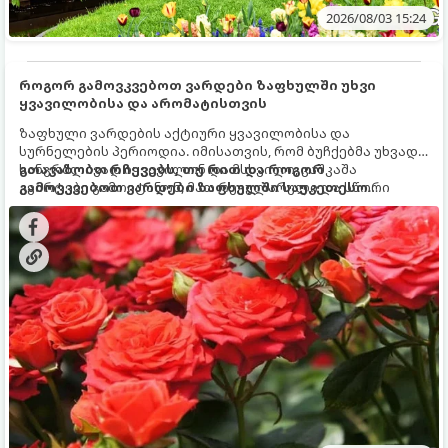
2026/08/03 15:24
როგორ გამოვკვებოთ ვარდები ზაფხულში უხვი
ყვავილობისა და არომატისთვის
ზაფხული ვარდების აქტიური ყვავილობისა და
სურნელების პერიოდია. იმისათვის, რომ ბუჩქებმა უხვად,
ხანგრძლივად იყვავილონ და მსხვილი, კაშკაშა
გთავაზობთ რჩევებს, თუ რით და როგორ
კვირტები გამოიტანონ, მათ რეგულარული და სწორი
გამოვკვებოთ ვარდები ზაფხულში საუკეთესო
გამოკვება სჭირდებათ. ზაფხულის პერიოდში მცენარის
შედეგის მისაღწევად:
მოთხოვნილებები იცვლება, ამიტომ მნიშვნელოვანია
ვიცოდეთ, რომელი სასუქები გამოიყენება ამ დროს.