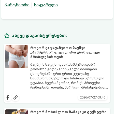
პარტნიორი
სიყვარული
ასევე დაგაინტერესებთ:
როგორ გადავაჩვიოთ ბავშვი
„პამპერსს“: დეტალური გზამკვლევი
მშობლებისთვის
ბავშვის საფენიდან („პამპერსიდან“)
ქოთანზე გადაყვანა ყველა მშობლის
ცხოვრებაში ერთ-ერთი ყველაზე
საპასუხისმგებლო და ხშირად სტრესული
ეტაპია. ბევრს ჰგონია, რომ ეს პროცესი
რამდენიმე დღეში, მარტივი ბრძანებებით
წყდება, თუმცა სინამდვილეში ეს არის
გთავაზობთ დეტალურ გზამკვლევს, თუ
ფიზიოლოგიური და ფსიქოლოგიური
როგორ გახადოთ ეს პროცესი
2026/07/27 09:46
მომწიფების პროცესი, რომელიც
უმტკივნეულო როგორც ბავშვისთვის,
ინდივიდუალურ მიდგომასა და
ისე თქვენთვის.
მოთმინებას მოითხოვს.
როგორ მოხიბლოთ მამაკაცი ტექსტური