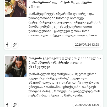
მიმოწერით: ფლირტის 8 ეფექტური
ხრიკი
თანამედროვე სამყაროში ფლირტი და
ურთიერთობები ხშირად სწორედ
შეტყობინებების გაცვლით იწყება. ეკრანის
მიღმა კომუნიკაციას აქვს ერთი დიდი
უპირატესობა - გაძლევთ დროს, რომ
თითოეული სიტყვა კარგად მოიფიქროთ
და საიდუმლოებით მოცული, მიმზიდველი
თუ გსურთ, რომ მან ტელეფონს თვალი ვერ
იმიჯი შექმნათ.
მოაცილოს და მოუთმენლად ელოდოს
2026/07/24 13:58
თქვენს ყოველ შეტყობინებას, გამოიყენეთ
ფსიქოლოგიაზე დაფუძნებული ეს 10 ოქროს
წესი:
როგორ გავთავისუფლდეთ დანაშაულის
შეგრძნებისგან: პრაქტიკული
გზამკვლევი
დანაშაულის შეგრძნება (Guilt) ერთ-ერთი
ყველაზე მძიმე, დამანგრეველი და
ამავდროულად, ყველაზე გავრცელებული
ემოციაა ადამიანის ფსიქიკაში. ის ჰგავს
უხილავ ბარგს, რომელსაც ყოველდღე თან
ვატარებთ. იქნება ეს წარსულში
დაშვებული შეცდომა, ვინმესთვის გულის
ფსიქოთერაპიაში მიიჩნევა, რომ
ტკენა, ოჯახის წევრებისთვის
დანაშაულის გრძნობას აქვს თავისი
2026/07/06 13:09