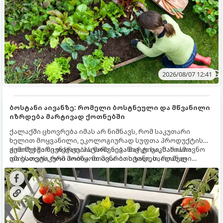
2026/08/07 12:41
ბოსტანი აივანზე: რომელი ბოსტნეული და მწვანილი
იზრდება მარტივად ქოთნებში
ქალაქში ცხოვრება იმას არ ნიშნავს, რომ საკუთარი
ხელით მოყვანილი, ეკოლოგიურად სუფთა პროდუქტის
გემოზე უარი თქვათ. პატარა აივანიც კი საკმარისია
ქოთნებში მცენარეების მოშენება მარტივი, სასიამოვნო
იმისათვის, რომ მოიწყოთ მინი-ბოსტანი, საიდანაც
და ესთეტიკური ჰობია. მთავარია იცოდეთ, რომელი
ყოველდღიურად ახალ, არომატულ მწვანილსა და
კულტურები ეგუებიან ქოთნის პირობებს ყველაზე კარგად
ბოსტნეულს მოკრეფთ.
და როგორ მოუაროთ მათ სწორად.