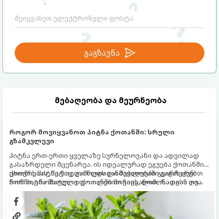
ურთიერთობებს.
გაგზავნა
მებაღეობა და მეურნეობა
როგორ მოვიყვანოთ პიტნა ქოთანში: სრული
გზამკვლევი
პიტნა ერთ-ერთი ყველაზე სურნელოვანი და ადვილად
გასაზრდელი მცენარეა. ის იდეალურად ეგუება ქოთანში
ცხოვრებას, მეტიც, გამოცდილი მებაღეები გვირჩევენ,
ქოთნის პიტნა მთელი წლის განმავლობაში გაგახარებთ
რომ პიტნა მხოლოდ ქოთანში მოვიყვანოთ, რადგან ღია
ნორჩი, არომატული ფოთლებით ჩაის, ლიმონათისა თუ
გრუნტში (ბაღში) დარგვისას ის ფესვებით ძალიან
კერძებისთვის.
სწრაფად ვრცელდება და სხვა მცენარეებს ავიწროებს.