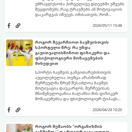
არეში.
გამომუშავებაში ბუნებრივი, მეცნიერულად
უმრავლესობა პირველივე დღეებში უშვებს
დადასტურებული გზებით დაეხმაროთ.
შეცდომებს, რაც ტრავმებს ან მოტივაციის
წარმოგიდგენთ ტესტოსტერონის
დაკარგვას იწვევს. იმისათვის, რომ
ბუნებრივად ამაღლების 3 მთავარ
სირბილი თქვენი ცხოვრების სასიამოვნო
საყრდენს:
ნაწილად იქცეს, მიჰყევით ამ ინსტრუქციას:
2026/05/11 15:48
როგორ შევარჩიოთ ბავშვისთვის
სპორტული წრე: რა უნდა
გავითვალისწინოთ ფიზიკური და
ფსიქოლოგიური მონაცემების
მიხედვით
სპორტი ბავშვის განვითარებისთვის
აუცილებელია, თუმცა არასწორად
შერჩეულმა წრემ შესაძლოა ბავშვს
მოტივაცია დაუკარგოს. შერჩევისას
მნიშვნელოვანია ბალანსი მის ფიზიკურ
მონაცემებსა და ფსიქოლოგიურ ტიპაჟს
შორის.
2026/04/29 10:20
როგორ მუშაობს "ორგანიზმის
გაწმენდა" და როგორ გავაკეთოთ