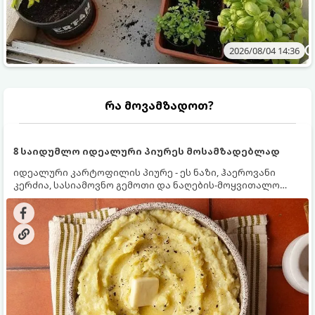
2026/08/04 14:36
რა მოვამზადოთ?
8 საიდუმლო იდეალური პიურეს მოსამზადებლად
იდეალური კარტოფილის პიურე - ეს ნაზი, ჰაეროვანი
კერძია, სასიამოვნო გემოთი და ნაღების-მოყვითალო
ფერით. მისი მომზადება ძალიან მარტივია, მაგრამ
არსებობს რამდენიმე საიდუმლო, რომლებიც უნდა
იცოდეთ, რომ პიურე იდეალურად გემრიელი გამოვიდეს.