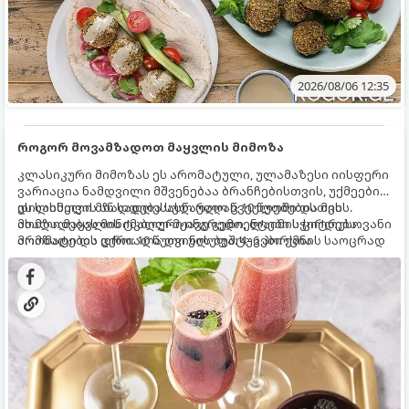
2026/08/06 12:35
როგორ მოვამზადოთ მაყვლის მიმოზა
კლასიკური მიმოზას ეს არომატული, ულამაზესი იისფერი
ვარიაცია ნამდვილი მშვენებაა ბრანჩებისთვის, უქმეების
დილისთვის ან სადღესასწაულო წვეულებებისთვის.
ეს სასმელი მზადდება სულ რაღაც 10 წუთში და მის
ახალი მაყვლის ტკბილ-მჟავე გემო, ლაიმის ციტრუსოვანი
მომზადებას მინიმალური ინგრედიენტები სჭირდება.
არომატი და ცქრიალა ღვინის ბუშტუკები ქმნის საოცრად
მომზადების დრო: 10 წუთი ულუფა: 4–6 პორცია
დახვეწილ და მაგრილებელ კოქტეილს.