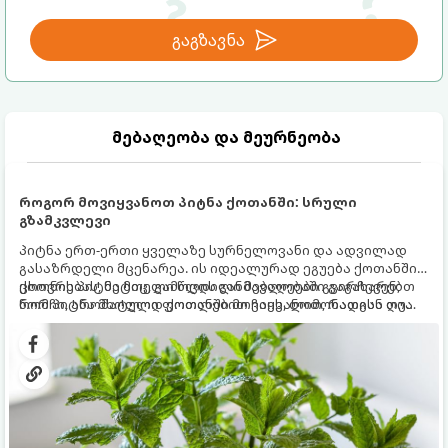
გაგზავნა
მებაღეობა და მეურნეობა
როგორ მოვიყვანოთ პიტნა ქოთანში: სრული
გზამკვლევი
პიტნა ერთ-ერთი ყველაზე სურნელოვანი და ადვილად
გასაზრდელი მცენარეა. ის იდეალურად ეგუება ქოთანში
ცხოვრებას, მეტიც, გამოცდილი მებაღეები გვირჩევენ,
ქოთნის პიტნა მთელი წლის განმავლობაში გაგახარებთ
რომ პიტნა მხოლოდ ქოთანში მოვიყვანოთ, რადგან ღია
ნორჩი, არომატული ფოთლებით ჩაის, ლიმონათისა თუ
გრუნტში (ბაღში) დარგვისას ის ფესვებით ძალიან
კერძებისთვის.
სწრაფად ვრცელდება და სხვა მცენარეებს ავიწროებს.