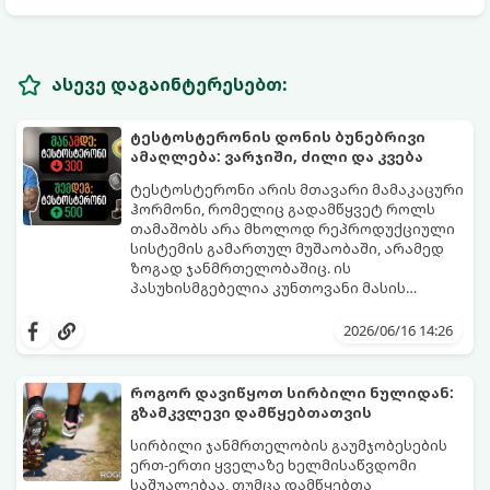
ასევე დაგაინტერესებთ:
ტესტოსტერონის დონის ბუნებრივი
ამაღლება: ვარჯიში, ძილი და კვება
ტესტოსტერონი არის მთავარი მამაკაცური
ჰორმონი, რომელიც გადამწყვეტ როლს
თამაშობს არა მხოლოდ რეპროდუქციული
სისტემის გამართულ მუშაობაში, არამედ
ზოგად ჯანმრთელობაშიც. ის
პასუხისმგებელია კუნთოვანი მასის
ზრდაზე, ძვლების სიმტკიცეზე, ენერგიის
30 წლის ასაკის შემდეგ მამაკაცის
დონეზე, გუნება-განწყობაზე,
ორგანიზმში ტესტოსტერონის დონე
2026/06/16 14:26
მეტაბოლიზმსა და ლიბიდოზე (სექსუალურ
ბუნებრივად, ყოველწლიურად
ლტოლვაზე).
დაახლოებით 1%-ით იკლებს. თუმცა,
თანამედროვე სტრესული ცხოვრების წესი,
როგორ დავიწყოთ სირბილი ნულიდან:
არასწორი კვება და უმოძრაობა ამ პროცესს
გზამკვლევი დამწყებთათვის
კატასტროფულად აჩქარებს. დაბალი
სინთეტიკური ჰორმონალური თერაპიის
ტესტოსტერონი იწვევს მუდმივ
დაწყებამდე, რომელსაც ხშირად
სირბილი ჯანმრთელობის გაუმჯობესების
დაღლილობას, დეპრესიას, კუნთების
სერიოზული გვერდითი ეფექტები აქვს,
ერთ-ერთი ყველაზე ხელმისაწვდომი
განლევასა და ცხიმის დაგროვებას მუცლის
უმჯობესია ორგანიზმს ტესტოსტერონის
საშუალებაა, თუმცა დამწყებთა