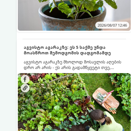
2026/08/07 12:46
აგვისტო აგარაკზე: ეს 5 საქმე უნდა
მოასწროთ შემოდგომის დადგომამდე
აგვისტო აგარაკზე მხოლოდ მოსავლის აღების
დრო არ არის - ეს არის გადამწყვეტი თვე,
როდესაც საფუძველი ეყრება მომავალი წლის
მოსავალს და ბაღი მზადდება შემოდგომა-
ზამთრის სეზონისთვის. იმისათვის, რომ
ნიადაგმა ენერგია აღიდგინოს, ხოლო
მცენარეებმა ზამთარს გაუძლონ, აგვისტოს
ბოლომდე 5 მნიშვნელოვანი საქმის გაკეთება
უნდა მოასწროთ: