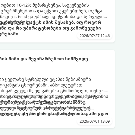
ბით 10-12% მემარცხენეა. საუკუნეების
 ცრურწმენებითა და ეჭვით უყურებდნენ, თუმცა
მტკიცა, რომ ეს უბრალოდ ტვინისა და ნერვული
თავისებურებაა.
ეცნიერულ ფაქტს იმის შესახებ, თუ როგორ
ინი და რა უპირატესობები თუ გამოწვევები
რებაში.
2026/07/27 12:46
ს შიში და შევინარჩუნოთ სიმშვიდე
ი ყველაზე სტრესული ეტაპია ნებისმიერი
პლიკანტის ცხოვრებაში. აბსოლუტურად
წინ გარკვეულ მღელვარებას გრძნობდეთ, თუმცა,
სა და ძლიერ შიშში გადადის, ის ბლოკავს ტვინის
ფოთვა) მხოლოდ ცოდნის ნაკლებობით არ არის
მ ნასწავლი მასალა გამოცდის ოთახში
გიური რეაქცია წარუმატებლობის შიშზე.
ად ავიწყდება (ე.წ. „ბლექაუტის“ ეფექტი).
რეტული მეცნიერული ხრიკები, რომლებიც
ვასა და ტესტირებისას მაქსიმალური
ამკვლევს, თუ როგორ დაამარცხოთ საგამოცდო
2026/07/01 13:09