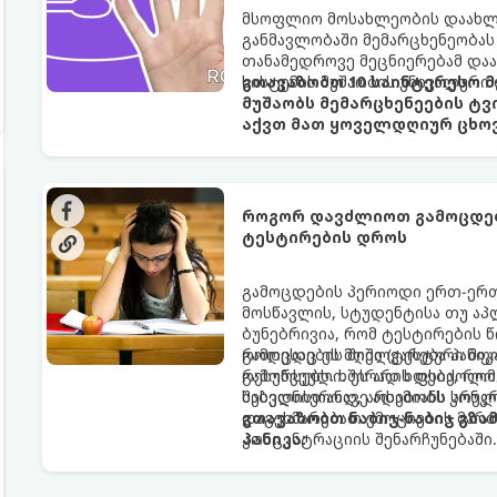
მსოფლიო მოსახლეობის დაახლოე
განმავლობაში მემარცხენეობას
თანამედროვე მეცნიერებამ დაა
სისტემის მუშაობის უნიკალური 
გთავაზობთ 10 საინტერესო მ
მუშაობს მემარცხენეების ტვ
აქვთ მათ ყოველდღიურ ცხოვ
როგორ დავძლიოთ გამოცდები
ტესტირების დროს
გამოცდების პერიოდი ერთ-ერთ
მოსწავლის, სტუდენტისა თუ ა
ბუნებრივია, რომ ტესტირების 
როდესაც ეს მღელვარება პანიკა
გამოცდების შიში (ტესტური შ
რესურსებს. ხშირად ხდება, რო
გამოწვეული. ეს არის ფსიქოლო
შესვლისთანავე ადამიანს სრული
საბედნიეროდ, არსებობს კონკ
დაგეხმარებათ ემოციების მართ
გთავაზობთ ნაბიჯ-ნაბიჯ გზ
კონცენტრაციის შენარჩუნებაში.
პანიკა: