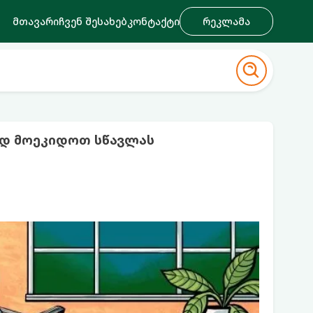
მთავარი
ჩვენ შესახებ
კონტაქტი
რეკლამა
ად მოეკიდოთ სწავლას