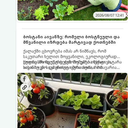
2026/08/07 12:41
ბოსტანი აივანზე: რომელი ბოსტნეული და
მწვანილი იზრდება მარტივად ქოთნებში
ქალაქში ცხოვრება იმას არ ნიშნავს, რომ
საკუთარი ხელით მოყვანილი, ეკოლოგიურად
სუფთა პროდუქტის გემოზე უარი თქვათ. პატარა
ქოთნებში მცენარეების მოშენება მარტივი,
აივანიც კი საკმარისია იმისათვის, რომ
სასიამოვნო და ესთეტიკური ჰობია. მთავარია
მოიწყოთ მინი-ბოსტანი, საიდანაც
იცოდეთ, რომელი კულტურები ეგუებიან
ყოველდღიურად ახალ, არომატულ მწვანილსა
ქოთნის პირობებს ყველაზე კარგად და როგორ
და ბოსტნეულს მოკრეფთ.
მოუაროთ მათ სწორად.