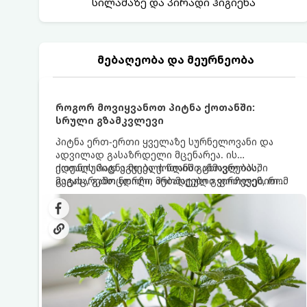
სილამაზე და პირადი ჰიგიენა
მებაღეობა და მეურნეობა
როგორ მოვიყვანოთ პიტნა ქოთანში:
სრული გზამკვლევი
პიტნა ერთ-ერთი ყველაზე სურნელოვანი და
ადვილად გასაზრდელი მცენარეა. ის
იდეალურად ეგუება ქოთანში ცხოვრებას,
ქოთნის პიტნა მთელი წლის განმავლობაში
მეტიც, გამოცდილი მებაღეები გვირჩევენ, რომ
გაგახარებთ ნორჩი, არომატული ფოთლებით
პიტნა მხოლოდ ქოთანში მოვიყვანოთ, რადგან
ჩაის, ლიმონათისა თუ კერძებისთვის.
ღია გრუნტში (ბაღში) დარგვისას ის ფესვებით
ძალიან სწრაფად ვრცელდება და სხვა
მცენარეებს ავიწროებს.