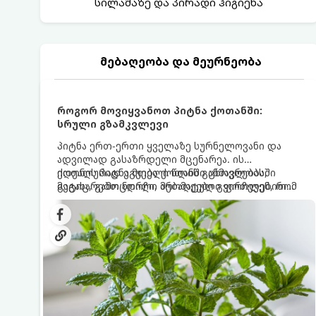
სილამაზე და პირადი ჰიგიენა
მებაღეობა და მეურნეობა
როგორ მოვიყვანოთ პიტნა ქოთანში:
სრული გზამკვლევი
პიტნა ერთ-ერთი ყველაზე სურნელოვანი და
ადვილად გასაზრდელი მცენარეა. ის
იდეალურად ეგუება ქოთანში ცხოვრებას,
ქოთნის პიტნა მთელი წლის განმავლობაში
მეტიც, გამოცდილი მებაღეები გვირჩევენ, რომ
გაგახარებთ ნორჩი, არომატული ფოთლებით
პიტნა მხოლოდ ქოთანში მოვიყვანოთ, რადგან
ჩაის, ლიმონათისა თუ კერძებისთვის.
ღია გრუნტში (ბაღში) დარგვისას ის ფესვებით
ძალიან სწრაფად ვრცელდება და სხვა
მცენარეებს ავიწროებს.