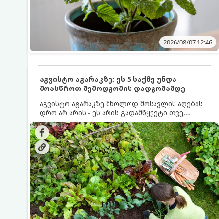
2026/08/07 12:46
აგვისტო აგარაკზე: ეს 5 საქმე უნდა
მოასწროთ შემოდგომის დადგომამდე
აგვისტო აგარაკზე მხოლოდ მოსავლის აღების
დრო არ არის - ეს არის გადამწყვეტი თვე,
როდესაც საფუძველი ეყრება მომავალი წლის
მოსავალს და ბაღი მზადდება შემოდგომა-
ზამთრის სეზონისთვის. იმისათვის, რომ
ნიადაგმა ენერგია აღიდგინოს, ხოლო
მცენარეებმა ზამთარს გაუძლონ, აგვისტოს
ბოლომდე 5 მნიშვნელოვანი საქმის გაკეთება
უნდა მოასწროთ: