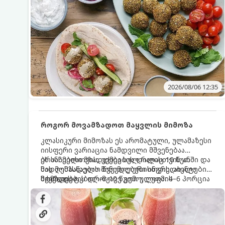
2026/08/06 12:35
როგორ მოვამზადოთ მაყვლის მიმოზა
კლასიკური მიმოზას ეს არომატული, ულამაზესი
იისფერი ვარიაცია ნამდვილი მშვენებაა
ბრანჩებისთვის, უქმეების დილისთვის ან
ეს სასმელი მზადდება სულ რაღაც 10 წუთში და
სადღესასწაულო წვეულებებისთვის. ახალი
მის მომზადებას მინიმალური ინგრედიენტები
მაყვლის ტკბილ-მჟავე გემო, ლაიმის
სჭირდება.
მომზადების დრო: 10 წუთი ულუფა: 4–6 პორცია
ციტრუსოვანი არომატი და ცქრიალა ღვინის
ბუშტუკები ქმნის საოცრად დახვეწილ და
მაგრილებელ კოქტეილს.