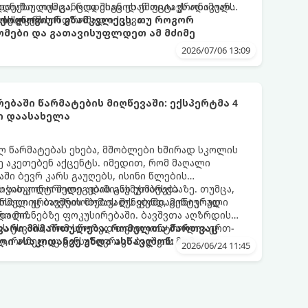
ანაშაულის განცდა შიგნიდან ფიტავს ადამიანს
დექსი. თუმცა, როდესაც ეს ემოცია ქრონიკულ
ის უნარს.
ტოქსიკურ სინდრომად იქცევა.
იქოლოგიურ გზამკვლევს, თუ როგორ
მები და გათავისუფლდეთ ამ მძიმე
2026/07/06 13:09
ებაში წარმატების მიღწევაში: ექსპერტმა 4
ი დაასახელა
ლ წარმატებას ეხება, მშობლები ხშირად სკოლის
ე აკეთებენ აქცენტს. იმედით, რომ მაღალი
ში ბევრ კარს გაუღებს, ისინი წლების
ს სასკოლო შედეგების გაუმჯობესებაზე. თუმცა,
 თვითკონტროლი ადამიანს ეხმარება
რომელიც ბავშვის მომავალს ფუნდამენტურად
ნსაღი ურთიერთობების შენებაში, გონივრული
ტროლი.
და მიზნებზე ფოკუსირებაში. ბავშვთა აღზრდის
ზს უსვამს, რომ სწორედ თვითკონტროლია ერთ-
თავარი მიმართულება, რომელთა მართვაც
, რომელიც განსაზღვრავს ბავშვის მომავალ
ლი ასაკიდანვე უნდა ასწავლონ:
2026/06/24 11:45
 სტაბილურ ურთიერთობებს.