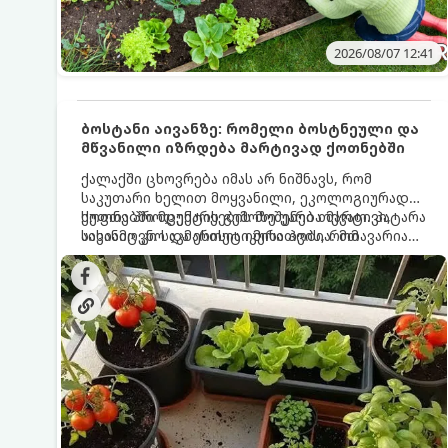
2026/08/07 12:41
ბოსტანი აივანზე: რომელი ბოსტნეული და
მწვანილი იზრდება მარტივად ქოთნებში
ქალაქში ცხოვრება იმას არ ნიშნავს, რომ
საკუთარი ხელით მოყვანილი, ეკოლოგიურად
სუფთა პროდუქტის გემოზე უარი თქვათ. პატარა
ქოთნებში მცენარეების მოშენება მარტივი,
აივანიც კი საკმარისია იმისათვის, რომ
სასიამოვნო და ესთეტიკური ჰობია. მთავარია
მოიწყოთ მინი-ბოსტანი, საიდანაც
იცოდეთ, რომელი კულტურები ეგუებიან
ყოველდღიურად ახალ, არომატულ მწვანილსა
ქოთნის პირობებს ყველაზე კარგად და როგორ
და ბოსტნეულს მოკრეფთ.
მოუაროთ მათ სწორად.