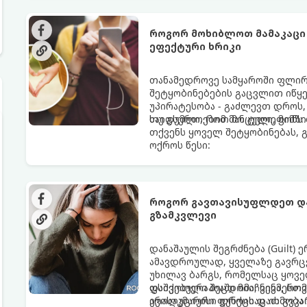
როგორ მოხიბლოთ მამაკაცი
ეფექტური ხრიკი
თანამედროვე სამყაროში ფლი
შეტყობინებების გაცვლით იწყებ
უპირატესობა - გაძლევთ დროს
საიდუმლოებით მოცული, მიმზი
თუ გსურთ, რომ მან ტელეფონ
თქვენს ყოველ შეტყობინებას, 
ოქროს წესი:
როგორ გავთავისუფლდეთ და
გზამკვლევი
დანაშაულის შეგრძნება (Guilt)
ამავდროულად, ყველაზე გავრცე
უხილავ ბარგს, რომელსაც ყოვე
დაშვებული შეცდომა, ვინმესთვ
ფსიქოთერაპიაში მიიჩნევა, რომ
არასაკმარისი დროის დათმობა 
ევოლუციური ფუნქციაც ის გვკა