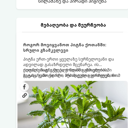
სილამაზე და პირადი ჰიგიენა
მებაღეობა და მეურნეობა
როგორ მოვიყვანოთ პიტნა ქოთანში:
სრული გზამკვლევი
პიტნა ერთ-ერთი ყველაზე სურნელოვანი და
ადვილად გასაზრდელი მცენარეა. ის
იდეალურად ეგუება ქოთანში ცხოვრებას,
ქოთნის პიტნა მთელი წლის განმავლობაში
მეტიც, გამოცდილი მებაღეები გვირჩევენ, რომ
გაგახარებთ ნორჩი, არომატული ფოთლებით
პიტნა მხოლოდ ქოთანში მოვიყვანოთ, რადგან
ჩაის, ლიმონათისა თუ კერძებისთვის.
ღია გრუნტში (ბაღში) დარგვისას ის ფესვებით
ძალიან სწრაფად ვრცელდება და სხვა
მცენარეებს ავიწროებს.