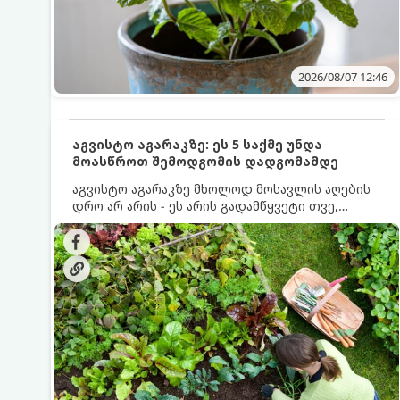
2026/08/07 12:46
აგვისტო აგარაკზე: ეს 5 საქმე უნდა
მოასწროთ შემოდგომის დადგომამდე
აგვისტო აგარაკზე მხოლოდ მოსავლის აღების
დრო არ არის - ეს არის გადამწყვეტი თვე,
როდესაც საფუძველი ეყრება მომავალი წლის
მოსავალს და ბაღი მზადდება შემოდგომა-
ზამთრის სეზონისთვის. იმისათვის, რომ
ნიადაგმა ენერგია აღიდგინოს, ხოლო
მცენარეებმა ზამთარს გაუძლონ, აგვისტოს
ბოლომდე 5 მნიშვნელოვანი საქმის გაკეთება
უნდა მოასწროთ: