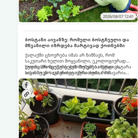
2026/08/07 12:41
ბოსტანი აივანზე: რომელი ბოსტნეული და
მწვანილი იზრდება მარტივად ქოთნებში
ქალაქში ცხოვრება იმას არ ნიშნავს, რომ
საკუთარი ხელით მოყვანილი, ეკოლოგიურად
სუფთა პროდუქტის გემოზე უარი თქვათ. პატარა
ქოთნებში მცენარეების მოშენება მარტივი,
აივანიც კი საკმარისია იმისათვის, რომ
სასიამოვნო და ესთეტიკური ჰობია. მთავარია
მოიწყოთ მინი-ბოსტანი, საიდანაც
იცოდეთ, რომელი კულტურები ეგუებიან
ყოველდღიურად ახალ, არომატულ მწვანილსა
ქოთნის პირობებს ყველაზე კარგად და როგორ
და ბოსტნეულს მოკრეფთ.
მოუაროთ მათ სწორად.