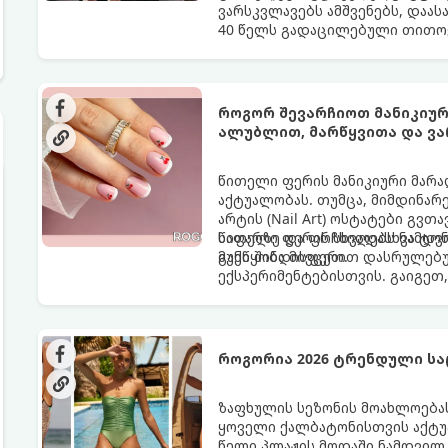
ვარსკვლავებს ამშვენებს, დაას
40 წელს გადაცილებული თითოე
როგორ შევარჩიოთ მანიკიურ
ალუბლით, მარწყვითა და ვ
წითელი ფერის მანიკიური მარა
აქტუალობას. თუმცა, მიმდინარ
არტის (Nail Art) ოსტატები გვთ
საფარზე და ფრჩხილებს ნამდვ
წითელი ფერის სხვადასხვა ტო
განწყობა მივცეთ.
მუქი შინდისფერით დასრულებუ
ექსპერიმენტებისთვის. გაიგეთ,
ყველაზე ცხელი ტრენდი ფრჩხი
როგორია 2026 ტრენდული სა
ზაფხულის სეზონის მოახლოებას
ყოველი ქალბატონისთვის აქტუა
წელი პლაჟის მოდაში ნამდვილ 