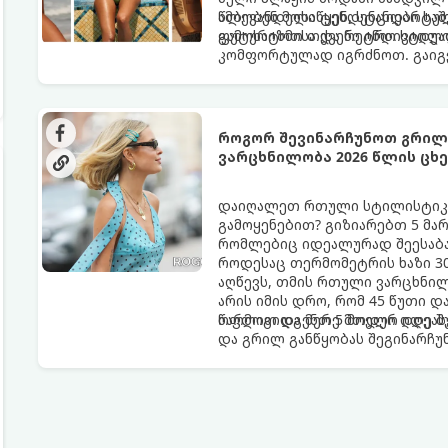
ამბობენ მოსაწყენ, სტანდარტუ
წლევანდელი ტენდენციები საშ
ფუტურიზმისა და რეტრო სტილი
გამოხატოთ თქვენი ინდივიდუ
კომფორტულად იგრძნოთ. გაიგეთ
წლის ზაფხულის მთავარი ჰიტი:
როგორ შევინარჩუნოთ გრილი
ვარცხნილობა 2026 წლის ც
დაიღალეთ რთული სტილისტიკი
გამოყენებით? გიზიარებთ 5 მა
რომლებიც იდეალურად შეესაბა
როდესაც თერმომეტრის ხაზი 30
აღწევს, თმის რთული ვარცხნილ
არის იმის დრო, რომ 45 წუთი 
ოფლით და მერე მთელი დღე შუ
წარმოგიდგენთ 5 მოდურ იდეას
და გრილ განწყობას შეგინარჩუ