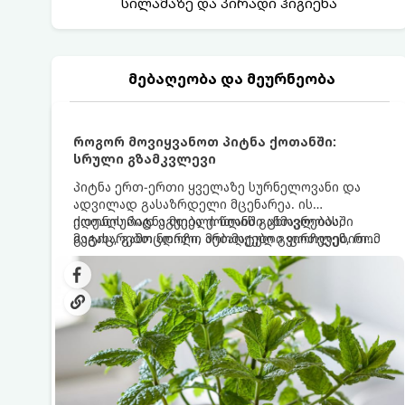
სილამაზე და პირადი ჰიგიენა
მებაღეობა და მეურნეობა
როგორ მოვიყვანოთ პიტნა ქოთანში:
სრული გზამკვლევი
პიტნა ერთ-ერთი ყველაზე სურნელოვანი და
ადვილად გასაზრდელი მცენარეა. ის
იდეალურად ეგუება ქოთანში ცხოვრებას,
ქოთნის პიტნა მთელი წლის განმავლობაში
მეტიც, გამოცდილი მებაღეები გვირჩევენ, რომ
გაგახარებთ ნორჩი, არომატული ფოთლებით
პიტნა მხოლოდ ქოთანში მოვიყვანოთ, რადგან
ჩაის, ლიმონათისა თუ კერძებისთვის.
ღია გრუნტში (ბაღში) დარგვისას ის ფესვებით
ძალიან სწრაფად ვრცელდება და სხვა
მცენარეებს ავიწროებს.