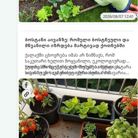
2026/08/07 12:41
ბოსტანი აივანზე: რომელი ბოსტნეული და
მწვანილი იზრდება მარტივად ქოთნებში
ქალაქში ცხოვრება იმას არ ნიშნავს, რომ
საკუთარი ხელით მოყვანილი, ეკოლოგიურად
სუფთა პროდუქტის გემოზე უარი თქვათ. პატარა
ქოთნებში მცენარეების მოშენება მარტივი,
აივანიც კი საკმარისია იმისათვის, რომ
სასიამოვნო და ესთეტიკური ჰობია. მთავარია
მოიწყოთ მინი-ბოსტანი, საიდანაც
იცოდეთ, რომელი კულტურები ეგუებიან
ყოველდღიურად ახალ, არომატულ მწვანილსა
ქოთნის პირობებს ყველაზე კარგად და როგორ
და ბოსტნეულს მოკრეფთ.
მოუაროთ მათ სწორად.