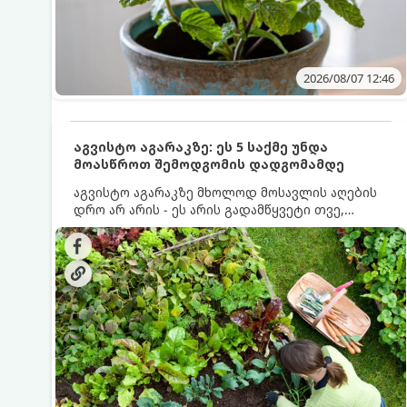
2026/08/07 12:46
აგვისტო აგარაკზე: ეს 5 საქმე უნდა
მოასწროთ შემოდგომის დადგომამდე
აგვისტო აგარაკზე მხოლოდ მოსავლის აღების
დრო არ არის - ეს არის გადამწყვეტი თვე,
როდესაც საფუძველი ეყრება მომავალი წლის
მოსავალს და ბაღი მზადდება შემოდგომა-
ზამთრის სეზონისთვის. იმისათვის, რომ
ნიადაგმა ენერგია აღიდგინოს, ხოლო
მცენარეებმა ზამთარს გაუძლონ, აგვისტოს
ბოლომდე 5 მნიშვნელოვანი საქმის გაკეთება
უნდა მოასწროთ: