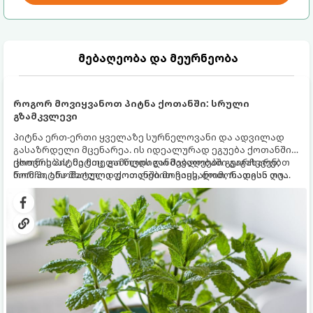
მებაღეობა და მეურნეობა
როგორ მოვიყვანოთ პიტნა ქოთანში: სრული
გზამკვლევი
პიტნა ერთ-ერთი ყველაზე სურნელოვანი და ადვილად
გასაზრდელი მცენარეა. ის იდეალურად ეგუება ქოთანში
ცხოვრებას, მეტიც, გამოცდილი მებაღეები გვირჩევენ,
ქოთნის პიტნა მთელი წლის განმავლობაში გაგახარებთ
რომ პიტნა მხოლოდ ქოთანში მოვიყვანოთ, რადგან ღია
ნორჩი, არომატული ფოთლებით ჩაის, ლიმონათისა თუ
გრუნტში (ბაღში) დარგვისას ის ფესვებით ძალიან
კერძებისთვის.
სწრაფად ვრცელდება და სხვა მცენარეებს ავიწროებს.