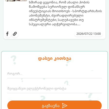
ხშირად გვგონია, რომ ახალი ჰობის
წამოწყება სერიოზულ ფინანსურ
ინვესტიციას მოითხოვს - სპორტდარბაზის
აბონემენტი, ძვირადღირებული
ინსტრუმენტები, საღებავები თუ
სპეციალური აღჭურვილობა.
სინამდვილეში, უამრავი საინტერესო,
ყველაფერი, რაც გჭირდებათ, უკვე გაქვთ
შემოქმედებითი და სასარგებლო
ხელთ: ინტერნეტი, სმარტფონი, ფურცელი
2026/07/22 13:00
საქმიანობა არსებობს, რომლებსაც
და მონდომება!
ნულოვანი ბიუჯეტით, პირდაპირ სახლში,
გთავაზობთ 5 საინტერესო ჰობის,
დღესვე შეგიძლიათ შეუდგეთ.
რომლებიც სრულიად უფასოა და
თანაბრად ავითარებს გონებასა და
შემოქმედებით უნარებს.
დასვი კითხვა
გაგზავნა