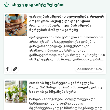
ასევე დაგაინტერესებთ:
ფაზლების აწყობის ხელოვნება: როგორ
მოვაწყოთ სივრცე და დავიწყოთ
რთული კონსტრუქციების აწყობა
ნერვების მოშლის გარეშე
ფაზლების აწყობა უბრალო გასართობი არ
არის - ეს არის საუკეთესო გზა გონების
გასავარჯიშებლად, კონცენტრაციის
ასამაღლებლად და სტრესისგან
განსატვირთად. თუმცა, როდესაც საქმე 1000
ან მეტ დეტალიან რთულ გამოსახულებას
ეხება, პროცესი შესაძლოა ქაოსურ,
იმისათვის, რომ ფაზლის აწყობამ მხოლოდ
გაჭიმულ და ნერვებისმომშლელ პროცესად
სიამოვნება მოგიტანოთ, გთავაზობთ
2026/08/06 14:26
იქცეს, თუ სწორ ტაქტიკას არ გამოიყენებთ.
სივრცის ორგანიზებისა და ეფექტური
აწყობის ნაცად მეთოდებს.
ოთახის მცენარეების გამრავლება
წყალში: მარტივი ჰობი მათთვის, ვისაც
სახლის გამწვანება სურს
სახლის გამწვანება სიმყუდროვესა და
სიმშვიდეს ქმნის, თუმცა ახალი
მცენარეების ყიდვა ხშირად საკმაოდ დიდ