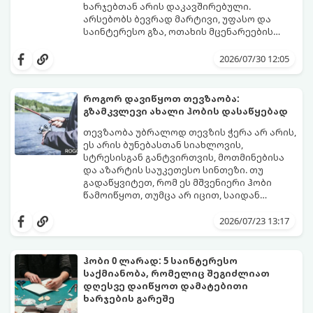
ხარჯებთან არის დაკავშირებული.
არსებობს ბევრად მარტივი, უფასო და
საინტერესო გზა, ოთახის მცენარეების
გამრავლება წყალში (ჰიდროპონიკური
ეს მეთოდი იდეალურია დამწყები
დაფესვიანება).
მებაღეებისთვისაც კი, რადგან პროცესი
2026/07/30 12:05
უმარტივესი, თვალსაჩინო და საიმედოა -
გამჭვირვალე ჭურჭელში თვალს ადევნებთ,
როგორ იზრდება ახალი ფესვები
როგორ დავიწყოთ თევზაობა:
ყოველდღიურად.
გზამკვლევი ახალი ჰობის დასაწყებად
თევზაობა უბრალოდ თევზის ჭერა არ არის,
ეს არის ბუნებასთან სიახლოვის,
სტრესისგან განტვირთვის, მოთმინებისა
და აზარტის საუკეთესო სინთეზი. თუ
გადაწყვიტეთ, რომ ეს მშვენიერი ჰობი
წამოიწყოთ, თუმცა არ იცით, საიდან
დაიწყოთ და რა აღჭურვილობა შეიძინოთ,
ეს ამომწურავი გზამკვლევი სწორედ
2026/07/23 13:17
თქვენთვისაა.
ჰობი 0 ლარად: 5 საინტერესო
საქმიანობა, რომელიც შეგიძლიათ
დღესვე დაიწყოთ დამატებითი
ხარჯების გარეშე