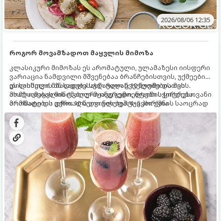
2026/08/06 12:35
როგორ მოვამზადოთ მაყვლის მიმოზა
კლასიკური მიმოზას ეს არომატული, ულამაზესი იისფერი
ვარიაცია ნამდვილი მშვენებაა ბრანჩებისთვის, უქმეების
დილისთვის ან სადღესასწაულო წვეულებებისთვის.
ეს სასმელი მზადდება სულ რაღაც 10 წუთში და მის
ახალი მაყვლის ტკბილ-მჟავე გემო, ლაიმის ციტრუსოვანი
მომზადებას მინიმალური ინგრედიენტები სჭირდება.
არომატი და ცქრიალა ღვინის ბუშტუკები ქმნის საოცრად
მომზადების დრო: 10 წუთი ულუფა: 4–6 პორცია
დახვეწილ და მაგრილებელ კოქტეილს.