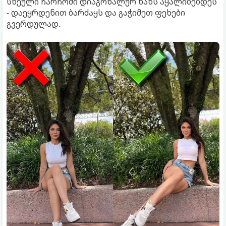
სხეული ჩარჩოში დიაგონალურ ხაზს აყალიბებდეს
- დაეყრდენით ბარძაყს და გაჭიმეთ ფეხები
გვერდულად.