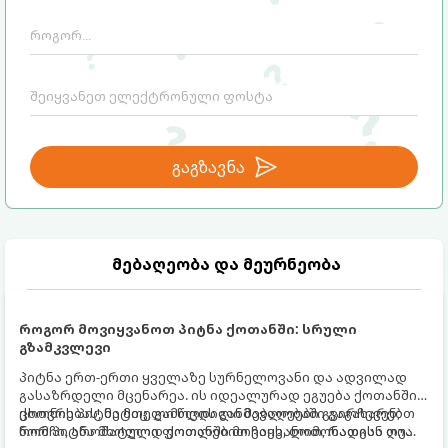
გაგზავნა
მებაღეობა და მეურნეობა
როგორ მოვიყვანოთ პიტნა ქოთანში: სრული
გზამკვლევი
პიტნა ერთ-ერთი ყველაზე სურნელოვანი და ადვილად
გასაზრდელი მცენარეა. ის იდეალურად ეგუება ქოთანში
ცხოვრებას, მეტიც, გამოცდილი მებაღეები გვირჩევენ,
ქოთნის პიტნა მთელი წლის განმავლობაში გაგახარებთ
რომ პიტნა მხოლოდ ქოთანში მოვიყვანოთ, რადგან ღია
ნორჩი, არომატული ფოთლებით ჩაის, ლიმონათისა თუ