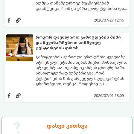
თუმცა თანამედროვე მეცნიერებამ
დაამტკიცა, რომ ეს უბრალოდ ტვინისა და
ნერვული სისტემის მუშაობის უნიკალური
გთავაზობთ 10 საინტერესო მეცნიერულ
თავისებურებაა.
ფაქტს იმის შესახებ, თუ როგორ მუშაობს
2026/07/27 12:46
მემარცხენეების ტვინი და რა
უპირატესობები თუ გამოწვევები აქვთ
მათ ყოველდღიურ ცხოვრებაში.
როგორ დავძლიოთ გამოცდების შიში
და შევინარჩუნოთ სიმშვიდე
ტესტირების დროს
გამოცდების პერიოდი ერთ-ერთი ყველაზე
სტრესული ეტაპია ნებისმიერი მოსწავლის,
სტუდენტისა თუ აპლიკანტის ცხოვრებაში.
აბსოლუტურად ბუნებრივია, რომ
ტესტირების წინ გარკვეულ მღელვარებას
გრძნობდეთ, თუმცა, როდესაც ეს
მღელვარება პანიკასა და ძლიერ შიშში
გამოცდების შიში (ტესტური შფოთვა)
გადადის, ის ბლოკავს ტვინის რესურსებს.
მხოლოდ ცოდნის ნაკლებობით არ არის
2026/07/01 13:09
ხშირად ხდება, რომ ნასწავლი მასალა
გამოწვეული. ეს არის ფსიქოლოგიური
გამოცდის ოთახში შესვლისთანავე
რეაქცია წარუმატებლობის შიშზე.
ადამიანს სრულიად ავიწყდება (ე.წ.
საბედნიეროდ, არსებობს კონკრეტული
„ბლექაუტის“ ეფექტი).
მეცნიერული ხრიკები, რომლებიც
დაგეხმარებათ ემოციების მართვასა და
გთავაზობთ ნაბიჯ-ნაბიჯ გზამკვლევს, თუ
დასვი კითხვა
ტესტირებისას მაქსიმალური
როგორ დაამარცხოთ საგამოცდო
კონცენტრაციის შენარჩუნებაში.
პანიკა: