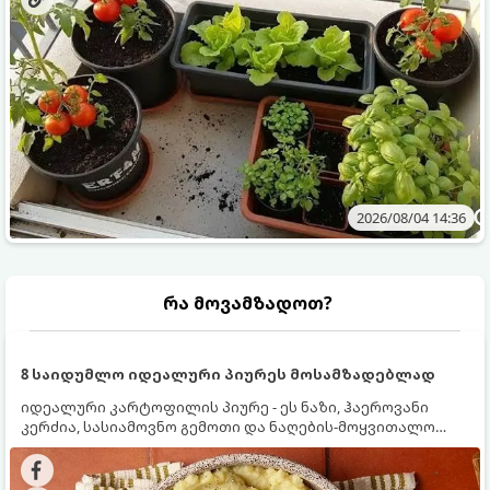
2026/08/04 14:36
რა მოვამზადოთ?
8 საიდუმლო იდეალური პიურეს მოსამზადებლად
იდეალური კარტოფილის პიურე - ეს ნაზი, ჰაეროვანი
კერძია, სასიამოვნო გემოთი და ნაღების-მოყვითალო
ფერით. მისი მომზადება ძალიან მარტივია, მაგრამ
არსებობს რამდენიმე საიდუმლო, რომლებიც უნდა
იცოდეთ, რომ პიურე იდეალურად გემრიელი გამოვიდეს.