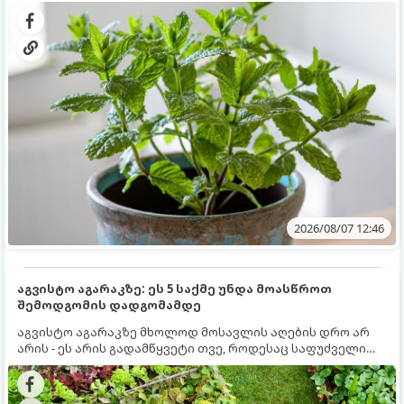
გრუნტში (ბაღში) დარგვისას ის ფესვებით ძალიან
კერძებისთვის.
სწრაფად ვრცელდება და სხვა მცენარეებს ავიწროებს.
2026/08/07 12:46
აგვისტო აგარაკზე: ეს 5 საქმე უნდა მოასწროთ
შემოდგომის დადგომამდე
აგვისტო აგარაკზე მხოლოდ მოსავლის აღების დრო არ
არის - ეს არის გადამწყვეტი თვე, როდესაც საფუძველი
ეყრება მომავალი წლის მოსავალს და ბაღი მზადდება
შემოდგომა-ზამთრის სეზონისთვის. იმისათვის, რომ
ნიადაგმა ენერგია აღიდგინოს, ხოლო მცენარეებმა