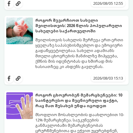
3 თვეში მნიშვნელოვან პროგრესს
2026/08/05 12:55
დაინახავთ.
როგორ შევარჩიოთ სახელი
შვილისთვის: 2026 წლის პოპულარული
სახელები საქართველოში
შვილისთვის სახელის შერჩევა ერთ-ერთი
ყველაზე საპასუხისმგებლო და ემოციური
გადაწყვეტილებაა. სახელი ადამიანს
მთელი ცხოვრების მანძილზე მიჰყვება,
ქმნის მის იდენტობას და ხშირად მის
ხასიათზეც კი ახდენს გავლენას.
ბოლო წლებში საქართველოში ტენდენცია
საგრძნობლად შეიცვალა: ტრადიციულ და
2026/08/03 15:13
კლასიკურ სახელებთან ერთად, მშობლები
სულ უფრო ხშირად ირჩევენ მოკლე,
ჟღერად და თანამედროვე სახელებს.
როგორ ცხოვრობენ მემარცხენეები: 10
საინტერესო და მეცნიერული ფაქტი,
რაც მათ შესახებ უნდა იცოდეთ
მსოფლიო მოსახლეობის დაახლოებით 10-
12% მემარცხენეა. საუკუნეების
განმავლობაში მემარცხენეობას
ცრურწმენებითა და ეჭვით უყურებდნენ,