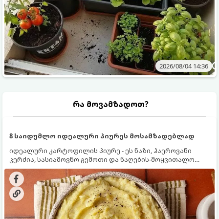
2026/08/04 14:36
რა მოვამზადოთ?
8 საიდუმლო იდეალური პიურეს მოსამზადებლად
იდეალური კარტოფილის პიურე - ეს ნაზი, ჰაეროვანი
კერძია, სასიამოვნო გემოთი და ნაღების-მოყვითალო
ფერით. მისი მომზადება ძალიან მარტივია, მაგრამ
არსებობს რამდენიმე საიდუმლო, რომლებიც უნდა
იცოდეთ, რომ პიურე იდეალურად გემრიელი გამოვიდეს.