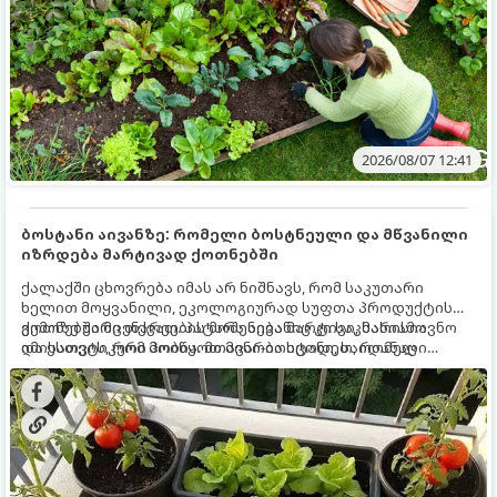
2026/08/07 12:41
ბოსტანი აივანზე: რომელი ბოსტნეული და მწვანილი
იზრდება მარტივად ქოთნებში
ქალაქში ცხოვრება იმას არ ნიშნავს, რომ საკუთარი
ხელით მოყვანილი, ეკოლოგიურად სუფთა პროდუქტის
გემოზე უარი თქვათ. პატარა აივანიც კი საკმარისია
ქოთნებში მცენარეების მოშენება მარტივი, სასიამოვნო
იმისათვის, რომ მოიწყოთ მინი-ბოსტანი, საიდანაც
და ესთეტიკური ჰობია. მთავარია იცოდეთ, რომელი
ყოველდღიურად ახალ, არომატულ მწვანილსა და
კულტურები ეგუებიან ქოთნის პირობებს ყველაზე კარგად
ბოსტნეულს მოკრეფთ.
და როგორ მოუაროთ მათ სწორად.