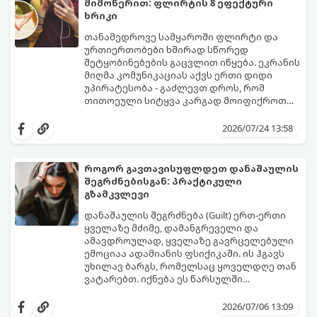
მიმოწერით: ფლირტის 8 ეფექტური
ხრიკი
თანამედროვე სამყაროში ფლირტი და
ურთიერთობები ხშირად სწორედ
შეტყობინებების გაცვლით იწყება. ეკრანის
მიღმა კომუნიკაციას აქვს ერთი დიდი
უპირატესობა - გაძლევთ დროს, რომ
თითოეული სიტყვა კარგად მოიფიქროთ
და საიდუმლოებით მოცული, მიმზიდველი
თუ გსურთ, რომ მან ტელეფონს თვალი ვერ
იმიჯი შექმნათ.
მოაცილოს და მოუთმენლად ელოდოს
2026/07/24 13:58
თქვენს ყოველ შეტყობინებას, გამოიყენეთ
ფსიქოლოგიაზე დაფუძნებული ეს 10 ოქროს
წესი:
როგორ გავთავისუფლდეთ დანაშაულის
შეგრძნებისგან: პრაქტიკული
გზამკვლევი
დანაშაულის შეგრძნება (Guilt) ერთ-ერთი
ყველაზე მძიმე, დამანგრეველი და
ამავდროულად, ყველაზე გავრცელებული
ემოციაა ადამიანის ფსიქიკაში. ის ჰგავს
უხილავ ბარგს, რომელსაც ყოველდღე თან
ვატარებთ. იქნება ეს წარსულში
დაშვებული შეცდომა, ვინმესთვის გულის
ფსიქოთერაპიაში მიიჩნევა, რომ
ტკენა, ოჯახის წევრებისთვის
დანაშაულის გრძნობას აქვს თავისი
2026/07/06 13:09