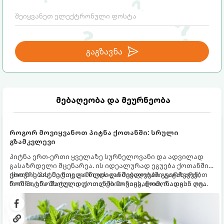
ურთიერთობებს.
გაგზავნა
მებაღეობა და მეურნეობა
როგორ მოვიყვანოთ პიტნა ქოთანში: სრული
გზამკვლევი
პიტნა ერთ-ერთი ყველაზე სურნელოვანი და ადვილად
გასაზრდელი მცენარეა. ის იდეალურად ეგუება ქოთანში
ცხოვრებას, მეტიც, გამოცდილი მებაღეები გვირჩევენ,
ქოთნის პიტნა მთელი წლის განმავლობაში გაგახარებთ
რომ პიტნა მხოლოდ ქოთანში მოვიყვანოთ, რადგან ღია
ნორჩი, არომატული ფოთლებით ჩაის, ლიმონათისა თუ
გრუნტში (ბაღში) დარგვისას ის ფესვებით ძალიან
კერძებისთვის.
სწრაფად ვრცელდება და სხვა მცენარეებს ავიწროებს.