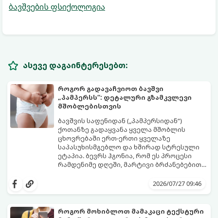
ბავშვების ფსიქოლოგია
ასევე დაგაინტერესებთ:
როგორ გადავაჩვიოთ ბავშვი
„პამპერსს“: დეტალური გზამკვლევი
მშობლებისთვის
ბავშვის საფენიდან („პამპერსიდან“)
ქოთანზე გადაყვანა ყველა მშობლის
ცხოვრებაში ერთ-ერთი ყველაზე
საპასუხისმგებლო და ხშირად სტრესული
ეტაპია. ბევრს ჰგონია, რომ ეს პროცესი
რამდენიმე დღეში, მარტივი ბრძანებებით
წყდება, თუმცა სინამდვილეში ეს არის
გთავაზობთ დეტალურ გზამკვლევს, თუ
ფიზიოლოგიური და ფსიქოლოგიური
როგორ გახადოთ ეს პროცესი
2026/07/27 09:46
მომწიფების პროცესი, რომელიც
უმტკივნეულო როგორც ბავშვისთვის,
ინდივიდუალურ მიდგომასა და
ისე თქვენთვის.
მოთმინებას მოითხოვს.
როგორ მოხიბლოთ მამაკაცი ტექსტური