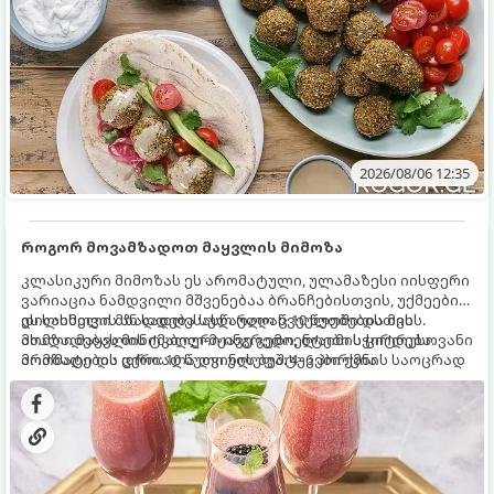
2026/08/06 12:35
როგორ მოვამზადოთ მაყვლის მიმოზა
კლასიკური მიმოზას ეს არომატული, ულამაზესი იისფერი
ვარიაცია ნამდვილი მშვენებაა ბრანჩებისთვის, უქმეების
დილისთვის ან სადღესასწაულო წვეულებებისთვის.
ეს სასმელი მზადდება სულ რაღაც 10 წუთში და მის
ახალი მაყვლის ტკბილ-მჟავე გემო, ლაიმის ციტრუსოვანი
მომზადებას მინიმალური ინგრედიენტები სჭირდება.
არომატი და ცქრიალა ღვინის ბუშტუკები ქმნის საოცრად
მომზადების დრო: 10 წუთი ულუფა: 4–6 პორცია
დახვეწილ და მაგრილებელ კოქტეილს.