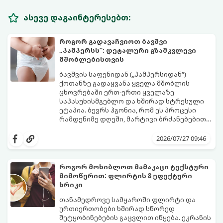
ასევე დაგაინტერესებთ:
როგორ გადავაჩვიოთ ბავშვი
„პამპერსს“: დეტალური გზამკვლევი
მშობლებისთვის
ბავშვის საფენიდან („პამპერსიდან“)
ქოთანზე გადაყვანა ყველა მშობლის
ცხოვრებაში ერთ-ერთი ყველაზე
საპასუხისმგებლო და ხშირად სტრესული
ეტაპია. ბევრს ჰგონია, რომ ეს პროცესი
რამდენიმე დღეში, მარტივი ბრძანებებით
წყდება, თუმცა სინამდვილეში ეს არის
გთავაზობთ დეტალურ გზამკვლევს, თუ
ფიზიოლოგიური და ფსიქოლოგიური
როგორ გახადოთ ეს პროცესი
2026/07/27 09:46
მომწიფების პროცესი, რომელიც
უმტკივნეულო როგორც ბავშვისთვის,
ინდივიდუალურ მიდგომასა და
ისე თქვენთვის.
მოთმინებას მოითხოვს.
როგორ მოხიბლოთ მამაკაცი ტექსტური
მიმოწერით: ფლირტის 8 ეფექტური
ხრიკი
თანამედროვე სამყაროში ფლირტი და
ურთიერთობები ხშირად სწორედ
შეტყობინებების გაცვლით იწყება. ეკრანის