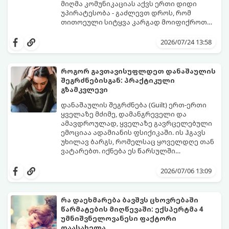
მიღმა კომუნიკაციას აქვს ერთი დიდი
უპირატესობა - გაძლევთ დროს, რომ
თითოეული სიტყვა კარგად მოიფიქროთ
და საიდუმლოებით მოცული, მიმზიდველი
თუ გსურთ, რომ მან ტელეფონს თვალი ვერ
იმიჯი შექმნათ.
მოაცილოს და მოუთმენლად ელოდოს
2026/07/24 13:58
თქვენს ყოველ შეტყობინებას, გამოიყენეთ
ფსიქოლოგიაზე დაფუძნებული ეს 10 ოქროს
წესი:
როგორ გავთავისუფლდეთ დანაშაულის
შეგრძნებისგან: პრაქტიკული
გზამკვლევი
დანაშაულის შეგრძნება (Guilt) ერთ-ერთი
ყველაზე მძიმე, დამანგრეველი და
ამავდროულად, ყველაზე გავრცელებული
ემოციაა ადამიანის ფსიქიკაში. ის ჰგავს
უხილავ ბარგს, რომელსაც ყოველდღე თან
ვატარებთ. იქნება ეს წარსულში
დაშვებული შეცდომა, ვინმესთვის გულის
ფსიქოთერაპიაში მიიჩნევა, რომ
ტკენა, ოჯახის წევრებისთვის
დანაშაულის გრძნობას აქვს თავისი
2026/07/06 13:09
არასაკმარისი დროის დათმობა თუ
დადებითი, ევოლუციური ფუნქციაც ის
საკუთარი თავის მიმართ წაყენებული
გვკარნახობს, როდის დავარღვიეთ
გადაჭარბებული მოთხოვნები
საკუთარი თუ საზოგადოებრივი მორალური
რა დაეხმარება ბავშვს ცხოვრებაში
-დანაშაულის განცდა შიგნიდან ფიტავს
კოდექსი. თუმცა, როდესაც ეს ემოცია
წარმატების მიღწევაში: ექსპერტმა 4
ადამიანს და ართმევს მას აწმყოთი
ქრონიკულ ფორმას იღებს, ის ნევროზულ,
გთავაზობთ პრაქტიკულ, ფსიქოლოგიურ
უმნიშვნელოვანესი ფაქტორი
ტკბობის უნარს.
ტოქსიკურ სინდრომად იქცევა.
გზამკვლევს, თუ როგორ დაამუშაოთ
დაასახელა