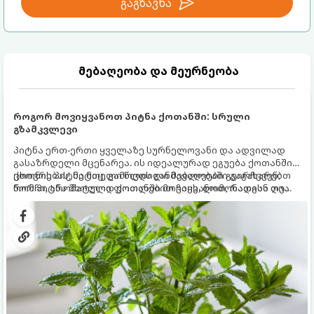
გაგზავნა
მებაღეობა და მეურნეობა
როგორ მოვიყვანოთ პიტნა ქოთანში: სრული
გზამკვლევი
პიტნა ერთ-ერთი ყველაზე სურნელოვანი და ადვილად
გასაზრდელი მცენარეა. ის იდეალურად ეგუება ქოთანში
ცხოვრებას, მეტიც, გამოცდილი მებაღეები გვირჩევენ,
ქოთნის პიტნა მთელი წლის განმავლობაში გაგახარებთ
რომ პიტნა მხოლოდ ქოთანში მოვიყვანოთ, რადგან ღია
ნორჩი, არომატული ფოთლებით ჩაის, ლიმონათისა თუ
გრუნტში (ბაღში) დარგვისას ის ფესვებით ძალიან
კერძებისთვის.
სწრაფად ვრცელდება და სხვა მცენარეებს ავიწროებს.