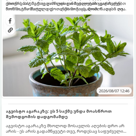
ცხოვრებას, მეტიც, გამოცდილი მებაღეები გვირჩევენ,
ქოთნის პიტნა მთელი წლის განმავლობაში გაგახარებთ
რომ პიტნა მხოლოდ ქოთანში მოვიყვანოთ, რადგან ღია
ნორჩი, არომატული ფოთლებით ჩაის, ლიმონათისა თუ
გრუნტში (ბაღში) დარგვისას ის ფესვებით ძალიან
კერძებისთვის.
სწრაფად ვრცელდება და სხვა მცენარეებს ავიწროებს.
2026/08/07 12:46
აგვისტო აგარაკზე: ეს 5 საქმე უნდა მოასწროთ
შემოდგომის დადგომამდე
აგვისტო აგარაკზე მხოლოდ მოსავლის აღების დრო არ
არის - ეს არის გადამწყვეტი თვე, როდესაც საფუძველი