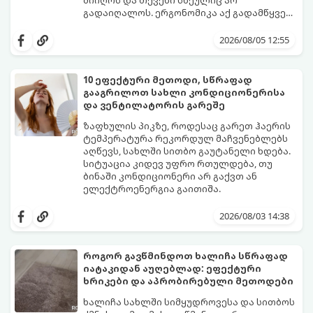
მიიღოს და თქვენი სხეულიც არ
გადაიღალოს. ერგონომიკა აქ გადამწყვეტ
როლს თამაშობს.
აი, როგორ მოაწყოთ იდეალური სამუშაო
კუთხე მცირე ფართში:
2026/08/05 12:55
10 ეფექტური მეთოდი, სწრაფად
გააგრილოთ სახლი კონდიციონერისა
და ვენტილატორის გარეშე
ზაფხულის პიკზე, როდესაც გარეთ ჰაერის
ტემპერატურა რეკორდულ მაჩვენებლებს
აღწევს, სახლში სითბო გაუტანელი ხდება.
სიტუაცია კიდევ უფრო რთულდება, თუ
ბინაში კონდიციონერი არ გაქვთ ან
ელექტროენერგია გაითიშა.
საბედნიეროდ, არსებობს ფიზიკის მარტივი
კანონები და გამოცდილი ყოფითი ხრიკები,
2026/08/03 14:38
რომლებიც დაგეხმარებათ, საგრძნობლად
დაწიოთ ტემპერატურა სახლში და შექმნათ
სასიამოვნო სიგრილე სპეციალური
როგორ გავწმინდოთ ხალიჩა სწრაფად
ტექნიკის გარეშეც.
იატაკიდან აუღებლად: ეფექტური
გთავაზობთ 10 საუკეთესო და
ხრიკები და აპრობირებული მეთოდები
ხელმისაწვდომ მეთოდს:
ხალიჩა სახლში სიმყუდროვესა და სითბოს