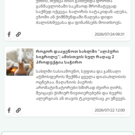
ქმნის, თუმცა მისი გაწმენდა დროთა
განმავლობაში საკმაოდ შრომატევად
საქმედ იქცევა. ხალიჩის იატაკიდან აღება,
ეზოში ან ქიმწმენდაში წაღება დიდი
ძალისხმევასა და ფინანსებს მოითხოვს.
სინამდვილეში, არსებობს რამდენიმე
ეფექტური, ბიუჯეტური და აპრობირებული
2026/07/24 09:31
მეთოდი, რომელთა დახმარებითაც
შეძლებთ ხალიჩის ადგილზევე გაწმენდას,
ლაქების ამოყვანასა და პირვანდელი
როგორ დააყენოთ სახლში "ალპური
სიახლის დაბრუნებას.
სიგრილე": ამისთვის სულ რაღაც 2
პროდუქტია საჭირო
სახლში სასიამოვნო, სუფთა და ჯანსაღი
ატმოსფეროს შექმნა ყველა დიასახლისის
ოცნებაა. მაღაზიის ჰაერის
არომატიზატორები ხშირად ძვირი ღირს,
შეიცავს ქიმიურ ნივთიერებებს და ბევრს
ალერგიას ან თავის ტკივილსაც კი უწვევს.
სინამდვილეში, ნამდვილი „ალპური
სიგრილისა“ და სიახლის ეფექტის მიღწევა
2026/07/22 12:00
სრულიად ბუნებრივი, უსაფრთხო და
ბიუჯეტური გზით არის შესაძლებელი.
ამისათვის სულ რაღაც 2 უბრალო
ინგრედიენტი დაგჭირდებათ, რომლებიც