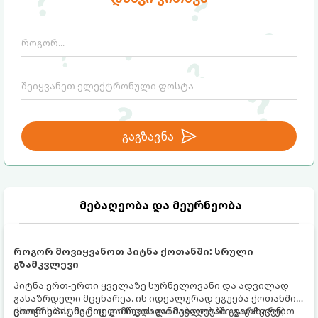
ხაზს უსვამს, რომ სწორედ
მიმართულება, რომელთა მართვაც
თვითკონტროლია ერთ-ერთი ყველაზე
მშობლებმა ბავშვებს ადრეული
წონადი ფაქტორი, რომელიც
ასაკიდანვე უნდა ასწავლონ:
განსაზღვრავს ბავშვის მომავალ
წარმატებას, ბედნიერებასა და სტაბილურ
ურთიერთობებს.
გაგზავნა
მებაღეობა და მეურნეობა
როგორ მოვიყვანოთ პიტნა ქოთანში: სრული
გზამკვლევი
პიტნა ერთ-ერთი ყველაზე სურნელოვანი და ადვილად
გასაზრდელი მცენარეა. ის იდეალურად ეგუება ქოთანში
ცხოვრებას, მეტიც, გამოცდილი მებაღეები გვირჩევენ,
ქოთნის პიტნა მთელი წლის განმავლობაში გაგახარებთ