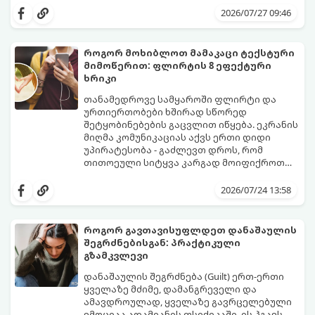
ფიზიოლოგიური და ფსიქოლოგიური
როგორ გახადოთ ეს პროცესი
2026/07/27 09:46
მომწიფების პროცესი, რომელიც
უმტკივნეულო როგორც ბავშვისთვის,
ინდივიდუალურ მიდგომასა და
ისე თქვენთვის.
მოთმინებას მოითხოვს.
როგორ მოხიბლოთ მამაკაცი ტექსტური
მიმოწერით: ფლირტის 8 ეფექტური
ხრიკი
თანამედროვე სამყაროში ფლირტი და
ურთიერთობები ხშირად სწორედ
შეტყობინებების გაცვლით იწყება. ეკრანის
მიღმა კომუნიკაციას აქვს ერთი დიდი
უპირატესობა - გაძლევთ დროს, რომ
თითოეული სიტყვა კარგად მოიფიქროთ
და საიდუმლოებით მოცული, მიმზიდველი
თუ გსურთ, რომ მან ტელეფონს თვალი ვერ
იმიჯი შექმნათ.
მოაცილოს და მოუთმენლად ელოდოს
2026/07/24 13:58
თქვენს ყოველ შეტყობინებას, გამოიყენეთ
ფსიქოლოგიაზე დაფუძნებული ეს 10 ოქროს
წესი:
როგორ გავთავისუფლდეთ დანაშაულის
შეგრძნებისგან: პრაქტიკული
გზამკვლევი
დანაშაულის შეგრძნება (Guilt) ერთ-ერთი
ყველაზე მძიმე, დამანგრეველი და
ამავდროულად, ყველაზე გავრცელებული
ემოციაა ადამიანის ფსიქიკაში. ის ჰგავს