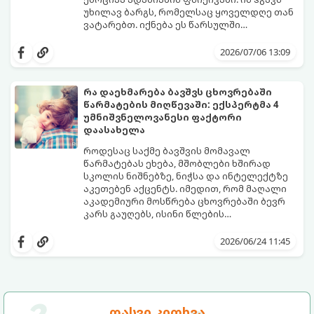
უხილავ ბარგს, რომელსაც ყოველდღე თან
ვატარებთ. იქნება ეს წარსულში
დაშვებული შეცდომა, ვინმესთვის გულის
ფსიქოთერაპიაში მიიჩნევა, რომ
ტკენა, ოჯახის წევრებისთვის
დანაშაულის გრძნობას აქვს თავისი
2026/07/06 13:09
არასაკმარისი დროის დათმობა თუ
დადებითი, ევოლუციური ფუნქციაც ის
საკუთარი თავის მიმართ წაყენებული
გვკარნახობს, როდის დავარღვიეთ
გადაჭარბებული მოთხოვნები
საკუთარი თუ საზოგადოებრივი მორალური
რა დაეხმარება ბავშვს ცხოვრებაში
-დანაშაულის განცდა შიგნიდან ფიტავს
კოდექსი. თუმცა, როდესაც ეს ემოცია
წარმატების მიღწევაში: ექსპერტმა 4
ადამიანს და ართმევს მას აწმყოთი
ქრონიკულ ფორმას იღებს, ის ნევროზულ,
გთავაზობთ პრაქტიკულ, ფსიქოლოგიურ
უმნიშვნელოვანესი ფაქტორი
ტკბობის უნარს.
ტოქსიკურ სინდრომად იქცევა.
გზამკვლევს, თუ როგორ დაამუშაოთ
დაასახელა
წარსულის შეცდომები და
გათავისუფლდეთ ამ მძიმე ტვირთისგან:
როდესაც საქმე ბავშვის მომავალ
წარმატებას ეხება, მშობლები ხშირად
სკოლის ნიშნებზე, ნიჭსა და ინტელექტზე
აკეთებენ აქცენტს. იმედით, რომ მაღალი
აკადემიური მოსწრება ცხოვრებაში ბევრ
კარს გაუღებს, ისინი წლების
განმავლობაში მუშაობენ ბავშვის სასკოლო
ექსპერტები განმარტავენ, რომ
შედეგების გაუმჯობესებაზე. თუმცა,
თვითკონტროლი ადამიანს ეხმარება
2026/06/24 11:45
არსებობს კიდევ ერთი უნარი, რომელიც
სირთულეების გადალახვაში, ჯანსაღი
ბავშვის მომავალს ფუნდამენტურად
ურთიერთობების შენებაში, გონივრული
აყალიბებს. ეს არის თვითკონტროლი.
გადაწყვეტილებების მიღებასა და
მიზნებზე ფოკუსირებაში. ბავშვთა
აღზრდის მწვრთნელი სუპრია მალპანი
მისი თქმით, არსებობს 4 მთავარი
დასვი კითხვა