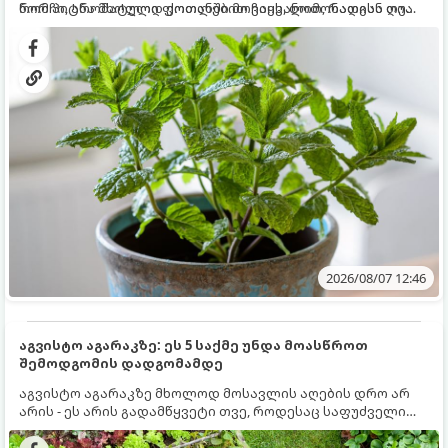
რომ პიტნა მხოლოდ ქოთანში მოვიყვანოთ, რადგან ღია
ნორჩი, არომატული ფოთლებით ჩაის, ლიმონათისა თუ
გრუნტში (ბაღში) დარგვისას ის ფესვებით ძალიან
კერძებისთვის.
სწრაფად ვრცელდება და სხვა მცენარეებს ავიწროებს.
2026/08/07 12:46
აგვისტო აგარაკზე: ეს 5 საქმე უნდა მოასწროთ
შემოდგომის დადგომამდე
აგვისტო აგარაკზე მხოლოდ მოსავლის აღების დრო არ
არის - ეს არის გადამწყვეტი თვე, როდესაც საფუძველი
ეყრება მომავალი წლის მოსავალს და ბაღი მზადდება
შემოდგომა-ზამთრის სეზონისთვის. იმისათვის, რომ