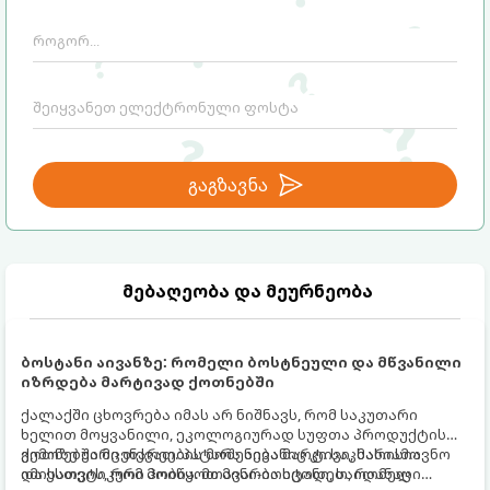
გაგზავნა
მებაღეობა და მეურნეობა
ბოსტანი აივანზე: რომელი ბოსტნეული და მწვანილი
იზრდება მარტივად ქოთნებში
ქალაქში ცხოვრება იმას არ ნიშნავს, რომ საკუთარი
ხელით მოყვანილი, ეკოლოგიურად სუფთა პროდუქტის
გემოზე უარი თქვათ. პატარა აივანიც კი საკმარისია
ქოთნებში მცენარეების მოშენება მარტივი, სასიამოვნო
იმისათვის, რომ მოიწყოთ მინი-ბოსტანი, საიდანაც
და ესთეტიკური ჰობია. მთავარია იცოდეთ, რომელი