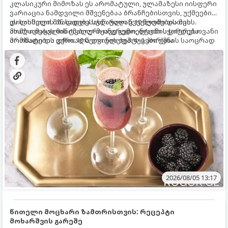
კლასიკური მიმოზას ეს არომატული, ულამაზესი იისფერი
ვარიაცია ნამდვილი მშვენებაა ბრანჩებისთვის, უქმეების
დილისთვის ან სადღესასწაულო წვეულებებისთვის.
ეს სასმელი მზადდება სულ რაღაც 10 წუთში და მის
ახალი მაყვლის ტკბილ-მჟავე გემო, ლაიმის ციტრუსოვანი
მომზადებას მინიმალური ინგრედიენტები სჭირდება.
არომატი და ცქრიალა ღვინის ბუშტუკები ქმნის საოცრად
მომზადების დრო: 10 წუთი ულუფა: 4–6 პორცია
დახვეწილ და მაგრილებელ კოქტეილს.
2026/08/05 13:17
წითელი მოცხარი ზამთრისთვის: რეცეპტი
მოხარშვის გარეშე