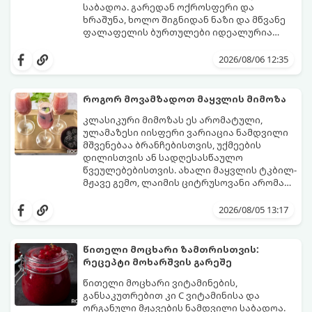
საბადოა. გარედან ოქროსფერი და
ხრაშუნა, ხოლო შიგნიდან ნაზი და მწვანე
ფალაფელის ბურთულები იდეალურია
პიტაში (არაბულ პურში) ჩასადებად,
ამ რეცეპტის მთავარი საიდუმლო იმაში
სალათებთან ერთად ან ტახინის (სესამის)
მდგომარეობს, რომ გამოიყენება
2026/08/06 12:35
სოუსთან მირთმევისთვის.
გამომშრალი და ჩამბალი მუხუდო და არა
დაკონსერვებული, რათა ბურთულებმა
შეწვისას ფორმა იდეალურად შეინარჩუნოს
როგორ მოვამზადოთ მაყვლის მიმოზა
და არ დაიშალოს.
მომზადების დრო: 20 წუთი (დამატებით
კლასიკური მიმოზას ეს არომატული,
მუხუდოს ჩალბობის დრო: 12-24 საათი)
ულამაზესი იისფერი ვარიაცია ნამდვილი
შეწვის დრო: 10–15 წუთი ულუფა: 20–24 ცალი
მშვენებაა ბრანჩებისთვის, უქმეების
ბურთულა (4–6 პორცია)
დილისთვის ან სადღესასწაულო
წვეულებებისთვის. ახალი მაყვლის ტკბილ-
მჟავე გემო, ლაიმის ციტრუსოვანი არომატი
და ცქრიალა ღვინის ბუშტუკები ქმნის
ეს სასმელი მზადდება სულ რაღაც 10 წუთში
საოცრად დახვეწილ და მაგრილებელ
და მის მომზადებას მინიმალური
2026/08/05 13:17
კოქტეილს.
ინგრედიენტები სჭირდება.
მომზადების დრო: 10 წუთი ულუფა: 4–6
პორცია
წითელი მოცხარი ზამთრისთვის:
რეცეპტი მოხარშვის გარეშე
წითელი მოცხარი ვიტამინების,
განსაკუთრებით კი C ვიტამინისა და
ორგანული მჟავების ნამდვილი საბადოა.