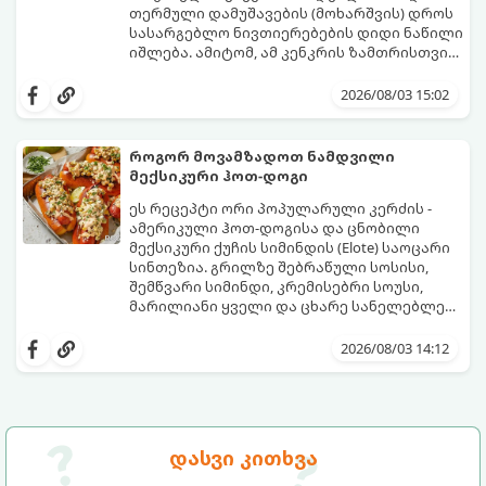
თერმული დამუშავების (მოხარშვის) დროს
სასარგებლო ნივთიერებების დიდი ნაწილი
იშლება. ამიტომ, ამ კენკრის ზამთრისთვის
შესანახად საუკეთესო გზა „ცოცხალი ჯემის“
ეს მეთოდი ინარჩუნებს მოცხარის
მომზადებაა - მოხარშვის გარეშე.
ბუნებრივ, კაშკაშა გემოს, არომატს და
2026/08/03 15:02
ყველა სასარგებლო თვისებას.
როგორ მოვამზადოთ ნამდვილი
მექსიკური ჰოთ-დოგი
ეს რეცეპტი ორი პოპულარული კერძის -
ამერიკული ჰოთ-დოგისა და ცნობილი
მექსიკური ქუჩის სიმინდის (Elote) საოცარი
სინთეზია. გრილზე შებრაწული სოსისი,
შემწვარი სიმინდი, კრემისებრი სოუსი,
მარილიანი ყველი და ცხარე სანელებლები
ქმნის ნამდვილი გემოების აფეთქებას.
ეს იდეალური კერძია ეზოს
წვეულებებისთვის, ბარბექიუსთვის ან
2026/08/03 14:12
უბრალოდ მეგობრებთან ერთად გემრიელი
ვახშმისთვის.
მომზადების დრო: 15 წუთი
ულუფა: 8 პორცია
დასვი კითხვა