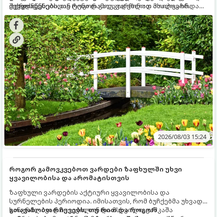
ქვედა ფენებიდან ტენი დამოუკიდებლად მოიპოვონ.
შეხვდნენ.
ოქროს წესებს, თუ როგორ გადავარჩინოთ ახალგაზრდა
ხეები ზაფხულის სიცხეში:
2026/08/03 15:24
როგორ გამოვკვებოთ ვარდები ზაფხულში უხვი
ყვავილობისა და არომატისთვის
ზაფხული ვარდების აქტიური ყვავილობისა და
სურნელების პერიოდია. იმისათვის, რომ ბუჩქებმა უხვად,
ხანგრძლივად იყვავილონ და მსხვილი, კაშკაშა
გთავაზობთ რჩევებს, თუ რით და როგორ