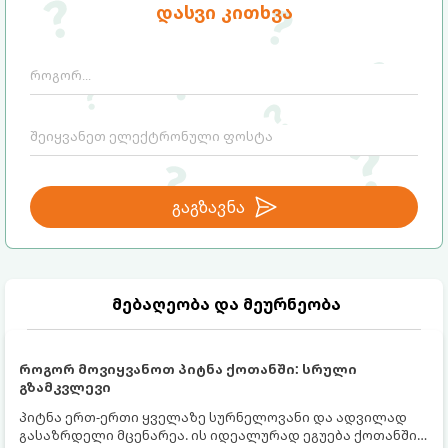
დასვი კითხვა
ეზოთერიკასა და ფსიქოლოგიაში ეს
სამყაროს მცდელობაა:
ფენომენი ხშირად სხვანაირად
განიხილება: როგორც სამყაროს (ან ჩვენი
არაცნობიერის) ფარული დამცავი
მექანიზმების მუშაობა, რომელთაც
რეალური, მაგრამ ჯერ კიდევ უხილავი
საფრთხისგან შორს მივყავართ.
გაგზავნა
მებაღეობა და მეურნეობა
როგორ მოვიყვანოთ პიტნა ქოთანში: სრული
გზამკვლევი
პიტნა ერთ-ერთი ყველაზე სურნელოვანი და ადვილად
გასაზრდელი მცენარეა. ის იდეალურად ეგუება ქოთანში