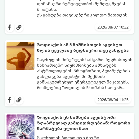
ფინანსური ნერვიულობის შემდეგ შვებას
მოიტანს.
ეს გახდება თავისებური ჯილდო მათთვის,
ვინც დიდხანს შრომობდა, მოთმინებას
იჩენდა და სირთულეების მიუხედავად წინ
2026/08/07 10:32
სვლას განაგრძობდა. ბევრი მიეჩვია
სტაბილურობისთვის ბრძოლას,
სურვილების გადადებასა და ხარჯების
ზოდიაქოს ამ 5 ნიშნისთვის აგვისტო
მკაცრ კონტროლს. თუმცა, ახლა სიტუაცია
პრობლემები, რომლებიც უსასრულო
წლის ყველაზე ბედნიერი თვე გახდება
თანდათან შეიცვლება.
გეგონათ, უკან დაიხევს, ამასთან ერთად კი
გაჩნდება მეტი ნდობა მომავლის მიმართ.
ზაფხულის მიწურულს სამყარო ბევრისთვის
რთული პერიოდის შემდეგ ეს ნიშნები
სასიამოვნო სიურპრიზებს ამზადებს.
შეძლებენ ამოისუნთქონ და დაინახონ
ასტროლოგების პროგნოზით, პლანეტების
ახალი შესაძლებლობები.
განლაგება აგვისტოში შექმნის
განსაკუთრებულ ენერგეტიკულ ნაკადებს,
რომლებიც ზოდიაქოს 5 ნიშანს საოცარ
იღბალს, ჰარმონიასა და წარმატებას
მათთვის აგვისტო გარდამტეხი და წლის
მოუტანს.
ყველაზე ბედნიერი თვე აღმოჩნდება.
2026/08/04 11:25
გაიგეთ, მოხვდით თუ არა ამ იღბლიანთა
შორის:
ზოდიაქოს ეს ნიშნები აგვისტოში
ზღაპრულად გამდიდრდებიან: როგორი
წარმატება ელით მათ
ზაფხულის ბოლო თვე ბევრი