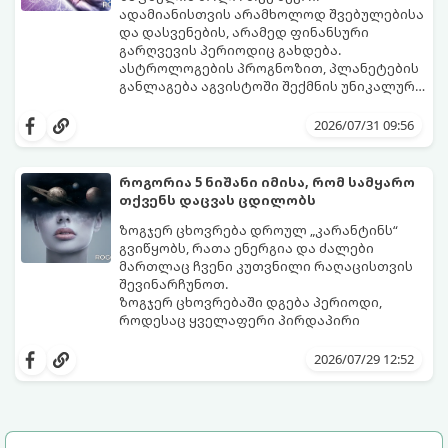
ადამიანისთვის არამხოლოდ შვებულებისა
და დასვენების, არამედ ფინანსური
გარღვევის პერიოდიც გახდება.
ასტროლოგების პროგნოზით, პლანეტების
განლაგება აგვისტოში შექმნის უნიკალურ
ენერგეტიკულ ნაკადებს, რომლებიც
გაიგეთ, მოხვდით თუ არა იმ იღბლიანთა
ზოდიაქოს 4 ნიშანს ფინანსური წარმატების
შორის, ვისაც აგვისტოში ფინანსური
2026/07/31 09:56
მიღწევასა და შემოსავლების
იღბალი გაუღიმებს:
საგრძნობლად გაზრდაში დაეხმარება.
როგორია 5 ნიშანი იმისა, რომ სამყარო
თქვენს დაცვას ცდილობს
ზოგჯერ ცხოვრება დროულ „კარანტინს“
გვიწყობს, რათა ენერგია და ძალები
მართლაც ჩვენი კუთვნილი რაღაცისთვის
შევინარჩუნოთ.
ზოგჯერ ცხოვრებაში დგება პერიოდი,
როდესაც ყველაფერი პირდაპირი
მნიშვნელობით ხელიდან გვეცლება:
იშლება მნიშვნელოვანი გარიგებები,
2026/07/29 12:52
უქმდება დიდხანს ნანატრი მოგზაურობები,
ხოლო ადამიანები, რომლებსაც
ახლობლებად ვთვლიდით, უეცრად მიდიან.
აი, 5 აშკარა ნიშანი იმისა, რომ
ასეთ მომენტებში ადვილია
მომხდარი მარცხი სასჯელი კი არა,
სასოწარკვეთილებაში ჩავარდნა. თუმცა
თქვენი დაცვისკენ მიმართული