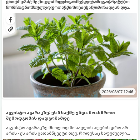
ცხოვრებას, მეტიც, გამოცდილი მებაღეები გვირჩევენ,
ქოთნის პიტნა მთელი წლის განმავლობაში გაგახარებთ
რომ პიტნა მხოლოდ ქოთანში მოვიყვანოთ, რადგან ღია
ნორჩი, არომატული ფოთლებით ჩაის, ლიმონათისა თუ
გრუნტში (ბაღში) დარგვისას ის ფესვებით ძალიან
კერძებისთვის.
სწრაფად ვრცელდება და სხვა მცენარეებს ავიწროებს.
2026/08/07 12:46
აგვისტო აგარაკზე: ეს 5 საქმე უნდა მოასწროთ
შემოდგომის დადგომამდე
აგვისტო აგარაკზე მხოლოდ მოსავლის აღების დრო არ
არის - ეს არის გადამწყვეტი თვე, როდესაც საფუძველი
ეყრება მომავალი წლის მოსავალს და ბაღი მზადდება