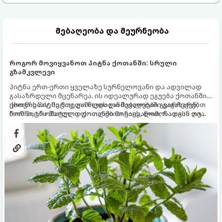
მებაღეობა და მეურნეობა
როგორ მოვიყვანოთ პიტნა ქოთანში: სრული
გზამკვლევი
პიტნა ერთ-ერთი ყველაზე სურნელოვანი და ადვილად
გასაზრდელი მცენარეა. ის იდეალურად ეგუება ქოთანში
ცხოვრებას, მეტიც, გამოცდილი მებაღეები გვირჩევენ,
ქოთნის პიტნა მთელი წლის განმავლობაში გაგახარებთ
რომ პიტნა მხოლოდ ქოთანში მოვიყვანოთ, რადგან ღია
ნორჩი, არომატული ფოთლებით ჩაის, ლიმონათისა თუ
გრუნტში (ბაღში) დარგვისას ის ფესვებით ძალიან
კერძებისთვის.
სწრაფად ვრცელდება და სხვა მცენარეებს ავიწროებს.