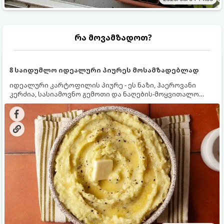
რა მოვამზადოთ?
8 საიდუმლო იდეალური პიურეს მოსამზადებლად
იდეალური კარტოფილის პიურე - ეს ნაზი, ჰაეროვანი
კერძია, სასიამოვნო გემოთი და ნაღების-მოყვითალო
ფერით. მისი მომზადება ძალიან მარტივია, მაგრამ
არსებობს რამდენიმე საიდუმლო, რომლებიც უნდა
იცოდეთ, რომ პიურე იდეალურად გემრიელი გამოვიდეს.