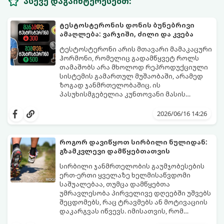
ასევე დაგაინტერესებთ:
ტესტოსტერონის დონის ბუნებრივი
ამაღლება: ვარჯიში, ძილი და კვება
ტესტოსტერონი არის მთავარი მამაკაცური
ჰორმონი, რომელიც გადამწყვეტ როლს
თამაშობს არა მხოლოდ რეპროდუქციული
სისტემის გამართულ მუშაობაში, არამედ
ზოგად ჯანმრთელობაშიც. ის
პასუხისმგებელია კუნთოვანი მასის
ზრდაზე, ძვლების სიმტკიცეზე, ენერგიის
30 წლის ასაკის შემდეგ მამაკაცის
დონეზე, გუნება-განწყობაზე,
ორგანიზმში ტესტოსტერონის დონე
2026/06/16 14:26
მეტაბოლიზმსა და ლიბიდოზე (სექსუალურ
ბუნებრივად, ყოველწლიურად
ლტოლვაზე).
დაახლოებით 1%-ით იკლებს. თუმცა,
თანამედროვე სტრესული ცხოვრების წესი,
როგორ დავიწყოთ სირბილი ნულიდან:
არასწორი კვება და უმოძრაობა ამ პროცესს
გზამკვლევი დამწყებთათვის
კატასტროფულად აჩქარებს. დაბალი
სინთეტიკური ჰორმონალური თერაპიის
ტესტოსტერონი იწვევს მუდმივ
დაწყებამდე, რომელსაც ხშირად
სირბილი ჯანმრთელობის გაუმჯობესების
დაღლილობას, დეპრესიას, კუნთების
სერიოზული გვერდითი ეფექტები აქვს,
ერთ-ერთი ყველაზე ხელმისაწვდომი
განლევასა და ცხიმის დაგროვებას მუცლის
უმჯობესია ორგანიზმს ტესტოსტერონის
საშუალებაა, თუმცა დამწყებთა
არეში.
გამომუშავებაში ბუნებრივი, მეცნიერულად
უმრავლესობა პირველივე დღეებში უშვებს
დადასტურებული გზებით დაეხმაროთ.
შეცდომებს, რაც ტრავმებს ან მოტივაციის
წარმოგიდგენთ ტესტოსტერონის
დაკარგვას იწვევს. იმისათვის, რომ
ბუნებრივად ამაღლების 3 მთავარ
სირბილი თქვენი ცხოვრების სასიამოვნო