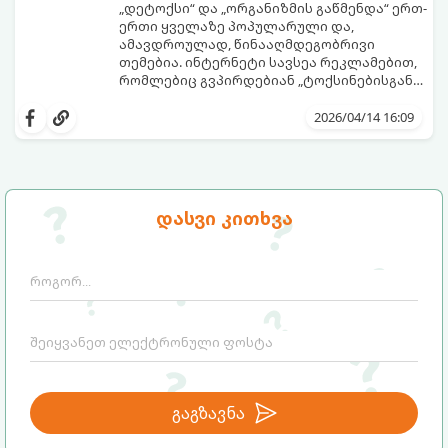
„დეტოქსი“ და „ორგანიზმის გაწმენდა“ ერთ-
ერთი ყველაზე პოპულარული და,
ამავდროულად, წინააღმდეგობრივი
თემებია. ინტერნეტი სავსეა რეკლამებით,
რომლებიც გვპირდებიან „ტოქსინებისგან
გათავისუფლებას“ სხვადასხვა ჩაის,
წვენების ან მკაცრი დიეტების მეშვეობით.
2026/04/14 16:09
თუმცა, სანამ ამ გზას დაადგებით,
მნიშვნელოვანია გავიგოთ, რა იმალება ამ
სიტყვების მიღმა, რამდენად რეალურია
მათი ეფექტი და რას ფიქრობს ამაზე
თანამედროვე მედიცინა.
დასვი კითხვა
გაგზავნა