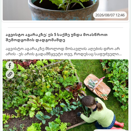
2026/08/07 12:46
აგვისტო აგარაკზე: ეს 5 საქმე უნდა მოასწროთ
შემოდგომის დადგომამდე
აგვისტო აგარაკზე მხოლოდ მოსავლის აღების დრო არ
არის - ეს არის გადამწყვეტი თვე, როდესაც საფუძველი
ეყრება მომავალი წლის მოსავალს და ბაღი მზადდება
შემოდგომა-ზამთრის სეზონისთვის. იმისათვის, რომ
ნიადაგმა ენერგია აღიდგინოს, ხოლო მცენარეებმა
ზამთარს გაუძლონ, აგვისტოს ბოლომდე 5
მნიშვნელოვანი საქმის გაკეთება უნდა მოასწროთ: