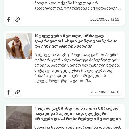
მიიღოს და თქვენი სხეულიც არ
გადაიღალოს. ერგონომიკა აქ გადამწყვეტ
როლს თამაშობს.
აი, როგორ მოაწყოთ იდეალური სამუშაო
კუთხე მცირე ფართში:
2026/08/05 12:55
10 ეფექტური მეთოდი, სწრაფად
გააგრილოთ სახლი კონდიციონერისა
და ვენტილატორის გარეშე
ზაფხულის პიკზე, როდესაც გარეთ ჰაერის
ტემპერატურა რეკორდულ მაჩვენებლებს
აღწევს, სახლში სითბო გაუტანელი ხდება.
სიტუაცია კიდევ უფრო რთულდება, თუ
ბინაში კონდიციონერი არ გაქვთ ან
ელექტროენერგია გაითიშა.
საბედნიეროდ, არსებობს ფიზიკის მარტივი
კანონები და გამოცდილი ყოფითი ხრიკები,
2026/08/03 14:38
რომლებიც დაგეხმარებათ, საგრძნობლად
დაწიოთ ტემპერატურა სახლში და შექმნათ
სასიამოვნო სიგრილე სპეციალური
როგორ გავწმინდოთ ხალიჩა სწრაფად
ტექნიკის გარეშეც.
იატაკიდან აუღებლად: ეფექტური
გთავაზობთ 10 საუკეთესო და
ხრიკები და აპრობირებული მეთოდები
ხელმისაწვდომ მეთოდს:
ხალიჩა სახლში სიმყუდროვესა და სითბოს