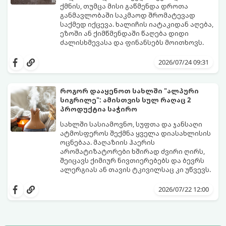
ქმნის, თუმცა მისი გაწმენდა დროთა
განმავლობაში საკმაოდ შრომატევად
საქმედ იქცევა. ხალიჩის იატაკიდან აღება,
ეზოში ან ქიმწმენდაში წაღება დიდი
ძალისხმევასა და ფინანსებს მოითხოვს.
სინამდვილეში, არსებობს რამდენიმე
ეფექტური, ბიუჯეტური და აპრობირებული
2026/07/24 09:31
მეთოდი, რომელთა დახმარებითაც
შეძლებთ ხალიჩის ადგილზევე გაწმენდას,
ლაქების ამოყვანასა და პირვანდელი
როგორ დააყენოთ სახლში "ალპური
სიახლის დაბრუნებას.
სიგრილე": ამისთვის სულ რაღაც 2
პროდუქტია საჭირო
სახლში სასიამოვნო, სუფთა და ჯანსაღი
ატმოსფეროს შექმნა ყველა დიასახლისის
ოცნებაა. მაღაზიის ჰაერის
არომატიზატორები ხშირად ძვირი ღირს,
შეიცავს ქიმიურ ნივთიერებებს და ბევრს
ალერგიას ან თავის ტკივილსაც კი უწვევს.
სინამდვილეში, ნამდვილი „ალპური
სიგრილისა“ და სიახლის ეფექტის მიღწევა
2026/07/22 12:00
სრულიად ბუნებრივი, უსაფრთხო და
ბიუჯეტური გზით არის შესაძლებელი.
ამისათვის სულ რაღაც 2 უბრალო
ინგრედიენტი დაგჭირდებათ, რომლებიც