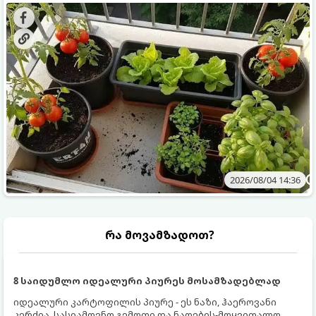
ყოველდღიურად ახალ, არომატულ მწვანილსა და
კულტურები ეგუებიან ქოთნის პირობებს ყველაზე კარგად
ბოსტნეულს მოკრეფთ.
და როგორ მოუაროთ მათ სწორად.
2026/08/04 14:36
რა მოვამზადოთ?
8 საიდუმლო იდეალური პიურეს მოსამზადებლად
იდეალური კარტოფილის პიურე - ეს ნაზი, ჰაეროვანი
კერძია, სასიამოვნო გემოთი და ნაღების-მოყვითალო