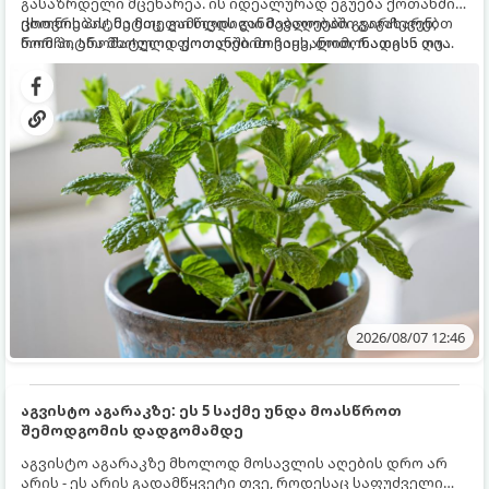
გასაზრდელი მცენარეა. ის იდეალურად ეგუება ქოთანში
ცხოვრებას, მეტიც, გამოცდილი მებაღეები გვირჩევენ,
ქოთნის პიტნა მთელი წლის განმავლობაში გაგახარებთ
რომ პიტნა მხოლოდ ქოთანში მოვიყვანოთ, რადგან ღია
ნორჩი, არომატული ფოთლებით ჩაის, ლიმონათისა თუ
გრუნტში (ბაღში) დარგვისას ის ფესვებით ძალიან
კერძებისთვის.
სწრაფად ვრცელდება და სხვა მცენარეებს ავიწროებს.
2026/08/07 12:46
აგვისტო აგარაკზე: ეს 5 საქმე უნდა მოასწროთ
შემოდგომის დადგომამდე
აგვისტო აგარაკზე მხოლოდ მოსავლის აღების დრო არ
არის - ეს არის გადამწყვეტი თვე, როდესაც საფუძველი