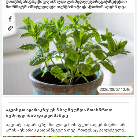
ცხოვრებას, მეტიც, გამოცდილი მებაღეები გვირჩევენ,
ქოთნის პიტნა მთელი წლის განმავლობაში გაგახარებთ
რომ პიტნა მხოლოდ ქოთანში მოვიყვანოთ, რადგან ღია
ნორჩი, არომატული ფოთლებით ჩაის, ლიმონათისა თუ
გრუნტში (ბაღში) დარგვისას ის ფესვებით ძალიან
კერძებისთვის.
სწრაფად ვრცელდება და სხვა მცენარეებს ავიწროებს.
2026/08/07 12:46
აგვისტო აგარაკზე: ეს 5 საქმე უნდა მოასწროთ
შემოდგომის დადგომამდე
აგვისტო აგარაკზე მხოლოდ მოსავლის აღების დრო არ
არის - ეს არის გადამწყვეტი თვე, როდესაც საფუძველი
ეყრება მომავალი წლის მოსავალს და ბაღი მზადდება