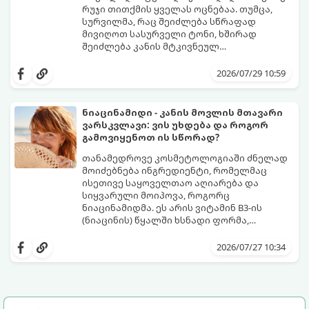
რაღაც 2 წუთში გადაგარჩენთ:
რუჯი თითქმის ყველას ოცნებაა. თუმცა,
სურვილმა, რაც შეიძლება სწრაფად
მივიღოთ სასურველი ტონი, ხშირად
შეიძლება კანის მტკივნეულ
დამწვრობამდე, სიწითლემდე და
კანს სჭირდება დრო, რათა უსაფრთხოდ
აცილებამდე მიგვიყვანოს.
გამოიმუშაოს მელანინი - პიგმენტი,
2026/07/29 10:59
რომელიც მას ოქროსფერ ელფერს ანიჭებს.
დერმატოლოგების მიერ შემუშავებული ეს
5-დღიანი სქემა დაგეხმარებათ, მიიღოთ
ნიაცინამიდი - კანის მოვლის მთავარი
ღრმა, თანაბარი და ხანგრძლივი რუჯი
ვარსკვლავი: ვის უხდება და როგორ
კანის ჯანმრთელობის დაზიანების გარეშე.
გამოვიყენოთ ის სწორად?
თანამედროვე კოსმეტოლოგიაში ძნელად
მოიძებნება ინგრედიენტი, რომელმაც
ისეთივე საყოველთაო აღიარება და
სიყვარული მოიპოვა, როგორც
ნიაცინამიდმა. ეს არის ვიტამინ B3-ის
(ნიაცინის) წყალში ხსნადი ფორმა,
რომელიც თითქმის ყველა ტიპის
განვიხილოთ, რატომ გახდა ნიაცინამიდი
კანისთვის ნამდვილი „მაშველი რგოლია“.
თავის მოვლის რუტინის შეუცვლელი
2026/07/27 10:34
ნაწილი, ვისთვის არის ის განკუთვნილი და
როგორ უნდა გამოვიყენოთ ის
მაქსიმალური ეფექტის მისაღწევად.