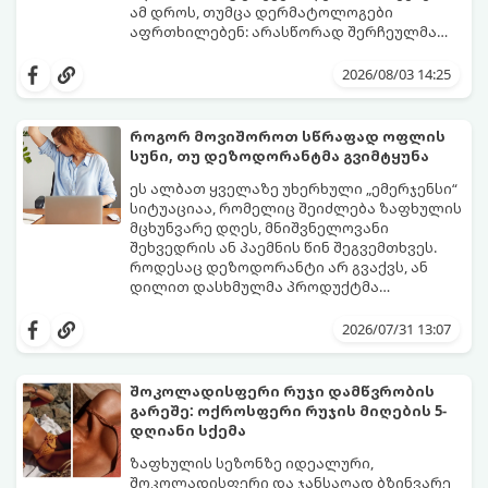
ამ დროს, თუმცა დერმატოლოგები
აფრთხილებენ: არასწორად შერჩეულმა
პირსახოცმა შესაძლოა გამოიწვიოს
მოდით, განვიხილოთ, რომელია უკეთესი
გამონაყარი, კანის გაღიზიანება და
კანის ჯანმრთელობისთვის - ტრადიციული
2026/08/03 14:25
ფორების დაცობა.
ნაჭრის პირსახოცი თუ ერთჯერადი
ქაღალდის ხელსახოცი?
როგორ მოვიშოროთ სწრაფად ოფლის
სუნი, თუ დეზოდორანტმა გვიმტყუნა
ეს ალბათ ყველაზე უხერხული „ემერჯენსი“
სიტუაციაა, რომელიც შეიძლება ზაფხულის
მცხუნვარე დღეს, მნიშვნელოვანი
შეხვედრის ან პაემნის წინ შეგვემთხვეს.
როდესაც დეზოდორანტი არ გვაქვს, ან
დილით დასხმულმა პროდუქტმა
შუადღისთვის უკვე გვიმტყუნა და
მთავარია გვახსოვდეს:
თავად ოფლს
იღლიებში უსიამოვნო სუნი გაჩნდა,
სუნი არ აქვს. სუნს აჩენენ ბაქტერიები,
2026/07/31 13:07
პანიკაში ჩავარდნა არ ღირს.
რომლებიც იღლიის ნოტიო გარემოში
მომენტალურად მრავლდებიან.
შესაბამისად, ჩვენი მიზანია ამ
შოკოლადისფერი რუჯი დამწვრობის
ბაქტერიების განადგურება და კანის
გარეშე: ოქროსფერი რუჯის მიღების 5-
გამოშრობა.
აი, 5 ყველაზე ეფექტური,
დღიანი სქემა
აპრობირებული და ნაცადი ხერხი,
რომლებიც ნებისმიერ ოფისში, კაფესა
ზაფხულის სეზონზე იდეალური,
თუ საზოგადოებრივ ტუალეტში, სულ
შოკოლადისფერი და ჯანსაღად ბზინვარე