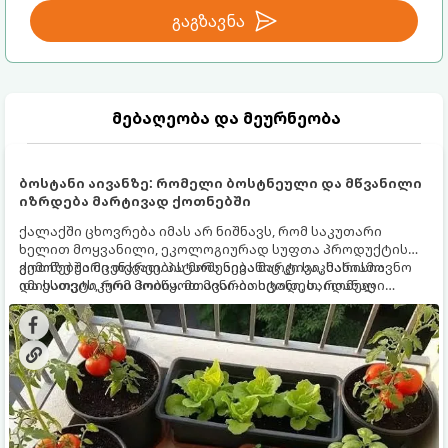
გაგზავნა
მებაღეობა და მეურნეობა
ბოსტანი აივანზე: რომელი ბოსტნეული და მწვანილი
იზრდება მარტივად ქოთნებში
ქალაქში ცხოვრება იმას არ ნიშნავს, რომ საკუთარი
ხელით მოყვანილი, ეკოლოგიურად სუფთა პროდუქტის
გემოზე უარი თქვათ. პატარა აივანიც კი საკმარისია
ქოთნებში მცენარეების მოშენება მარტივი, სასიამოვნო
იმისათვის, რომ მოიწყოთ მინი-ბოსტანი, საიდანაც
და ესთეტიკური ჰობია. მთავარია იცოდეთ, რომელი
ყოველდღიურად ახალ, არომატულ მწვანილსა და
კულტურები ეგუებიან ქოთნის პირობებს ყველაზე კარგად
ბოსტნეულს მოკრეფთ.
და როგორ მოუაროთ მათ სწორად.