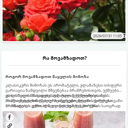
2026/07/31 11:05
რა მოვამზადოთ?
როგორ მოვამზადოთ მაყვლის მიმოზა
კლასიკური მიმოზას ეს არომატული, ულამაზესი იისფერი
ვარიაცია ნამდვილი მშვენებაა ბრანჩებისთვის, უქმეების
დილისთვის ან სადღესასწაულო წვეულებებისთვის.
ეს სასმელი მზადდება სულ რაღაც 10 წუთში და მის
ახალი მაყვლის ტკბილ-მჟავე გემო, ლაიმის ციტრუსოვანი
მომზადებას მინიმალური ინგრედიენტები სჭირდება.
არომატი და ცქრიალა ღვინის ბუშტუკები ქმნის საოცრად
მომზადების დრო: 10 წუთი ულუფა: 4–6 პორცია
დახვეწილ და მაგრილებელ კოქტეილს.