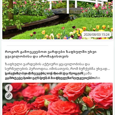
2026/08/03 15:24
როგორ გამოვკვებოთ ვარდები ზაფხულში უხვი
ყვავილობისა და არომატისთვის
ზაფხული ვარდების აქტიური ყვავილობისა და
სურნელების პერიოდია. იმისათვის, რომ ბუჩქებმა უხვად,
ხანგრძლივად იყვავილონ და მსხვილი, კაშკაშა
გთავაზობთ რჩევებს, თუ რით და როგორ
კვირტები გამოიტანონ, მათ რეგულარული და სწორი
გამოვკვებოთ ვარდები ზაფხულში საუკეთესო
გამოკვება სჭირდებათ. ზაფხულის პერიოდში მცენარის
შედეგის მისაღწევად:
მოთხოვნილებები იცვლება, ამიტომ მნიშვნელოვანია
ვიცოდეთ, რომელი სასუქები გამოიყენება ამ დროს.