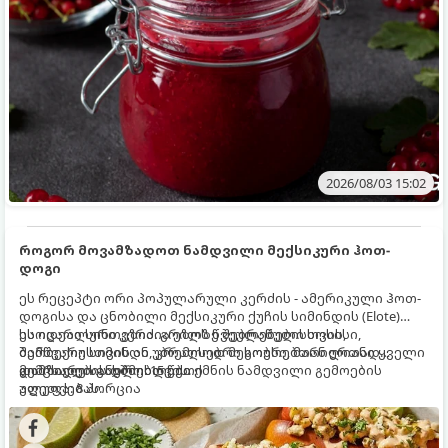
2026/08/03 15:02
როგორ მოვამზადოთ ნამდვილი მექსიკური ჰოთ-
დოგი
ეს რეცეპტი ორი პოპულარული კერძის - ამერიკული ჰოთ-
დოგისა და ცნობილი მექსიკური ქუჩის სიმინდის (Elote)
საოცარი სინთეზია. გრილზე შებრაწული სოსისი,
ეს იდეალური კერძია ეზოს წვეულებებისთვის,
შემწვარი სიმინდი, კრემისებრი სოუსი, მარილიანი ყველი
ბარბექიუსთვის ან უბრალოდ მეგობრებთან ერთად
და ცხარე სანელებლები ქმნის ნამდვილი გემოების
გემრიელი ვახშმისთვის.
მომზადების დრო: 15 წუთი
აფეთქებას.
ულუფა: 8 პორცია