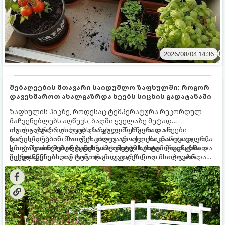
2026/08/04 14:36
მებაღეების მთავარი საიდუმლო ზაფხულში: როგორ
დავეხმაროთ ახალგაზრდა ხეებს სიცხის გადატანაში
ზაფხულის პიკზე, როდესაც ტემპერატურა რეკორდულ
მაჩვენებლებს აღწევს, ბაღში ყველაზე მეტად
ახალგაზრდა, ახლად დარგული ნერგები და ხეები
თუ ახალგაზრდა ხეებს ზაფხულში სწორად არ
ზარალდებიან. მათ ჯერ კიდევ არ აქვთ საკმარისად ღრმა
დავეხმარებით, მათ შესაძლოა ფოთლები დასცვივდეთ,
და განვითარებული ფესვთა სისტემა, რათა ნიადაგის
ხმობა დაიწყონ ან ზამთრის ყინვებს სუსტი ორგანიზმით
გთავაზობთ მებაღეების გამოცდილ საიდუმლოებებსა და
ქვედა ფენებიდან ტენი დამოუკიდებლად მოიპოვონ.
შეხვდნენ.
ოქროს წესებს, თუ როგორ გადავარჩინოთ ახალგაზრდა
ხეები ზაფხულის სიცხეში: