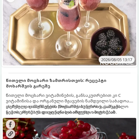
2026/08/05 13:17
წითელი მოცხარი ზამთრისთვის: რეცეპტი
მოხარშვის გარეშე
წითელი მოცხარი ვიტამინების, განსაკუთრებით კი C
ვიტამინისა და ორგანული მჟავების ნამდვილი საბადოა.
თერმული დამუშავების (მოხარშვის) დროს სასარგებლო
ეს მეთოდი ინარჩუნებს მოცხარის ბუნებრივ, კაშკაშა
ნივთიერებების დიდი ნაწილი იშლება. ამიტომ, ამ
გემოს, არომატს და ყველა სასარგებლო თვისებას.
კენკრის ზამთრისთვის შესანახად საუკეთესო გზა
„ცოცხალი ჯემის“ მომზადებაა - მოხარშვის გარეშე.