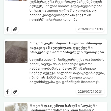
ტემპერატურა რეკორდულ მაჩვენებლებს
აღწევს, სახლში სითბო გაუტანელი ხდება.
სიტუაცია კიდევ უფრო რთულდება, თუ
ბინაში კონდიციონერი არ გაქვთ ან
ელექტროენერგია გაითიშა.
საბედნიეროდ, არსებობს ფიზიკის მარტივი
კანონები და გამოცდილი ყოფითი ხრიკები,
2026/08/03 14:38
რომლებიც დაგეხმარებათ, საგრძნობლად
დაწიოთ ტემპერატურა სახლში და შექმნათ
სასიამოვნო სიგრილე სპეციალური
როგორ გავწმინდოთ ხალიჩა სწრაფად
ტექნიკის გარეშეც.
იატაკიდან აუღებლად: ეფექტური
გთავაზობთ 10 საუკეთესო და
ხრიკები და აპრობირებული მეთოდები
ხელმისაწვდომ მეთოდს:
ხალიჩა სახლში სიმყუდროვესა და სითბოს
ქმნის, თუმცა მისი გაწმენდა დროთა
განმავლობაში საკმაოდ შრომატევად
საქმედ იქცევა. ხალიჩის იატაკიდან აღება,
ეზოში ან ქიმწმენდაში წაღება დიდი
ძალისხმევასა და ფინანსებს მოითხოვს.
სინამდვილეში, არსებობს რამდენიმე
ეფექტური, ბიუჯეტური და აპრობირებული
2026/07/24 09:31
მეთოდი, რომელთა დახმარებითაც
შეძლებთ ხალიჩის ადგილზევე გაწმენდას,
ლაქების ამოყვანასა და პირვანდელი
როგორ დააყენოთ სახლში "ალპური
სიახლის დაბრუნებას.
სიგრილე": ამისთვის სულ რაღაც 2