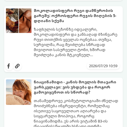
მომენტალურად მრავლდებიან.
შესაბამისად, ჩვენი მიზანია ამ
შოკოლადისფერი რუჯი დამწვრობის
ბაქტერიების განადგურება და კანის
გარეშე: ოქროსფერი რუჯის მიღების 5-
გამოშრობა.
აი, 5 ყველაზე ეფექტური,
დღიანი სქემა
აპრობირებული და ნაცადი ხერხი,
რომლებიც ნებისმიერ ოფისში, კაფესა
ზაფხულის სეზონზე იდეალური,
თუ საზოგადოებრივ ტუალეტში, სულ
შოკოლადისფერი და ჯანსაღად ბზინვარე
რაღაც 2 წუთში გადაგარჩენთ:
რუჯი თითქმის ყველას ოცნებაა. თუმცა,
სურვილმა, რაც შეიძლება სწრაფად
მივიღოთ სასურველი ტონი, ხშირად
შეიძლება კანის მტკივნეულ
დამწვრობამდე, სიწითლემდე და
კანს სჭირდება დრო, რათა უსაფრთხოდ
აცილებამდე მიგვიყვანოს.
გამოიმუშაოს მელანინი - პიგმენტი,
2026/07/29 10:59
რომელიც მას ოქროსფერ ელფერს ანიჭებს.
დერმატოლოგების მიერ შემუშავებული ეს
5-დღიანი სქემა დაგეხმარებათ, მიიღოთ
ნიაცინამიდი - კანის მოვლის მთავარი
ღრმა, თანაბარი და ხანგრძლივი რუჯი
ვარსკვლავი: ვის უხდება და როგორ
კანის ჯანმრთელობის დაზიანების გარეშე.
გამოვიყენოთ ის სწორად?
თანამედროვე კოსმეტოლოგიაში ძნელად
მოიძებნება ინგრედიენტი, რომელმაც
ისეთივე საყოველთაო აღიარება და
სიყვარული მოიპოვა, როგორც
ნიაცინამიდმა. ეს არის ვიტამინ B3-ის
(ნიაცინის) წყალში ხსნადი ფორმა,