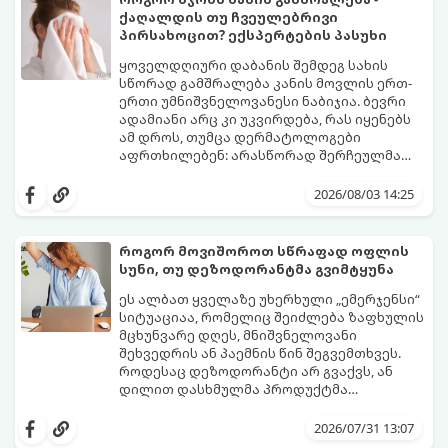
ქაღალდის თუ ჩვეულებრივი
პირსახოცით? ექსპერტების პასუხი
ყოველდღიური დაბანის შემდეგ სახის
სწორად გამშრალება კანის მოვლის ერთ-
ერთი უმნიშვნელოვანესი ნაბიჯია. ბევრი
ადამიანი არც კი უკვირდება, რას იყენებს
ამ დროს, თუმცა დერმატოლოგები
აფრთხილებენ: არასწორად შერჩეულმა
პირსახოცმა შესაძლოა გამოიწვიოს
მოდით, განვიხილოთ, რომელია უკეთესი
გამონაყარი, კანის გაღიზიანება და
კანის ჯანმრთელობისთვის - ტრადიციული
2026/08/03 14:25
ფორების დაცობა.
ნაჭრის პირსახოცი თუ ერთჯერადი
ქაღალდის ხელსახოცი?
როგორ მოვიშოროთ სწრაფად ოფლის
სუნი, თუ დეზოდორანტმა გვიმტყუნა
ეს ალბათ ყველაზე უხერხული „ემერჯენსი“
სიტუაციაა, რომელიც შეიძლება ზაფხულის
მცხუნვარე დღეს, მნიშვნელოვანი
შეხვედრის ან პაემნის წინ შეგვემთხვეს.
როდესაც დეზოდორანტი არ გვაქვს, ან
დილით დასხმულმა პროდუქტმა
შუადღისთვის უკვე გვიმტყუნა და
მთავარია გვახსოვდეს:
თავად ოფლს
იღლიებში უსიამოვნო სუნი გაჩნდა,
სუნი არ აქვს. სუნს აჩენენ ბაქტერიები,
2026/07/31 13:07
პანიკაში ჩავარდნა არ ღირს.
რომლებიც იღლიის ნოტიო გარემოში