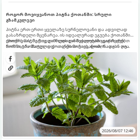
როგორ მოვიყვანოთ პიტნა ქოთანში: სრული
გზამკვლევი
პიტნა ერთ-ერთი ყველაზე სურნელოვანი და ადვილად
გასაზრდელი მცენარეა. ის იდეალურად ეგუება ქოთანში
ცხოვრებას, მეტიც, გამოცდილი მებაღეები გვირჩევენ,
ქოთნის პიტნა მთელი წლის განმავლობაში გაგახარებთ
რომ პიტნა მხოლოდ ქოთანში მოვიყვანოთ, რადგან ღია
ნორჩი, არომატული ფოთლებით ჩაის, ლიმონათისა თუ
გრუნტში (ბაღში) დარგვისას ის ფესვებით ძალიან
კერძებისთვის.
სწრაფად ვრცელდება და სხვა მცენარეებს ავიწროებს.
2026/08/07 12:46