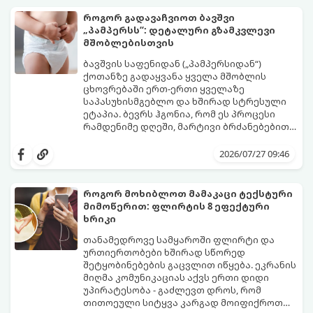
როგორ გადავაჩვიოთ ბავშვი
„პამპერსს“: დეტალური გზამკვლევი
მშობლებისთვის
ბავშვის საფენიდან („პამპერსიდან“)
ქოთანზე გადაყვანა ყველა მშობლის
ცხოვრებაში ერთ-ერთი ყველაზე
საპასუხისმგებლო და ხშირად სტრესული
ეტაპია. ბევრს ჰგონია, რომ ეს პროცესი
რამდენიმე დღეში, მარტივი ბრძანებებით
წყდება, თუმცა სინამდვილეში ეს არის
გთავაზობთ დეტალურ გზამკვლევს, თუ
ფიზიოლოგიური და ფსიქოლოგიური
როგორ გახადოთ ეს პროცესი
2026/07/27 09:46
მომწიფების პროცესი, რომელიც
უმტკივნეულო როგორც ბავშვისთვის,
ინდივიდუალურ მიდგომასა და
ისე თქვენთვის.
მოთმინებას მოითხოვს.
როგორ მოხიბლოთ მამაკაცი ტექსტური
მიმოწერით: ფლირტის 8 ეფექტური
ხრიკი
თანამედროვე სამყაროში ფლირტი და
ურთიერთობები ხშირად სწორედ
შეტყობინებების გაცვლით იწყება. ეკრანის
მიღმა კომუნიკაციას აქვს ერთი დიდი
უპირატესობა - გაძლევთ დროს, რომ
თითოეული სიტყვა კარგად მოიფიქროთ