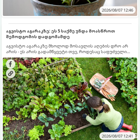
2026/08/07 12:46
აგვისტო აგარაკზე: ეს 5 საქმე უნდა მოასწროთ
შემოდგომის დადგომამდე
აგვისტო აგარაკზე მხოლოდ მოსავლის აღების დრო არ
არის - ეს არის გადამწყვეტი თვე, როდესაც საფუძველი
ეყრება მომავალი წლის მოსავალს და ბაღი მზადდება
შემოდგომა-ზამთრის სეზონისთვის. იმისათვის, რომ
ნიადაგმა ენერგია აღიდგინოს, ხოლო მცენარეებმა
ზამთარს გაუძლონ, აგვისტოს ბოლომდე 5
მნიშვნელოვანი საქმის გაკეთება უნდა მოასწროთ:
2026/08/07 12:41