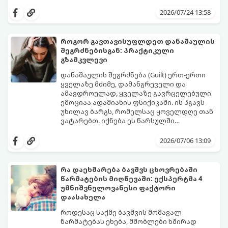
და საიდუმლოებით მოცული, მიმზიდველი
თუ გსურთ, რომ მან ტელეფონს თვალი ვერ
იმიჯი შექმნათ.
მოაცილოს და მოუთმენლად ელოდოს
2026/07/24 13:58
თქვენს ყოველ შეტყობინებას, გამოიყენეთ
ფსიქოლოგიაზე დაფუძნებული ეს 10 ოქროს
წესი:
როგორ გავთავისუფლდეთ დანაშაულის
შეგრძნებისგან: პრაქტიკული
გზამკვლევი
დანაშაულის შეგრძნება (Guilt) ერთ-ერთი
ყველაზე მძიმე, დამანგრეველი და
ამავდროულად, ყველაზე გავრცელებული
ემოციაა ადამიანის ფსიქიკაში. ის ჰგავს
უხილავ ბარგს, რომელსაც ყოველდღე თან
ვატარებთ. იქნება ეს წარსულში
დაშვებული შეცდომა, ვინმესთვის გულის
ფსიქოთერაპიაში მიიჩნევა, რომ
ტკენა, ოჯახის წევრებისთვის
დანაშაულის გრძნობას აქვს თავისი
2026/07/06 13:09
არასაკმარისი დროის დათმობა თუ
დადებითი, ევოლუციური ფუნქციაც ის
საკუთარი თავის მიმართ წაყენებული
გვკარნახობს, როდის დავარღვიეთ
გადაჭარბებული მოთხოვნები
საკუთარი თუ საზოგადოებრივი მორალური
რა დაეხმარება ბავშვს ცხოვრებაში
-დანაშაულის განცდა შიგნიდან ფიტავს
კოდექსი. თუმცა, როდესაც ეს ემოცია
წარმატების მიღწევაში: ექსპერტმა 4
ადამიანს და ართმევს მას აწმყოთი
ქრონიკულ ფორმას იღებს, ის ნევროზულ,
გთავაზობთ პრაქტიკულ, ფსიქოლოგიურ
უმნიშვნელოვანესი ფაქტორი
ტკბობის უნარს.
ტოქსიკურ სინდრომად იქცევა.
გზამკვლევს, თუ როგორ დაამუშაოთ
დაასახელა
წარსულის შეცდომები და
გათავისუფლდეთ ამ მძიმე ტვირთისგან:
როდესაც საქმე ბავშვის მომავალ
წარმატებას ეხება, მშობლები ხშირად