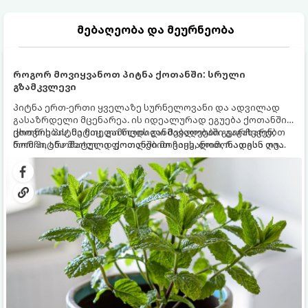
მებაღეობა და მეურნეობა
როგორ მოვიყვანოთ პიტნა ქოთანში: სრული
გზამკვლევი
პიტნა ერთ-ერთი ყველაზე სურნელოვანი და ადვილად
გასაზრდელი მცენარეა. ის იდეალურად ეგუება ქოთანში
ცხოვრებას, მეტიც, გამოცდილი მებაღეები გვირჩევენ,
ქოთნის პიტნა მთელი წლის განმავლობაში გაგახარებთ
რომ პიტნა მხოლოდ ქოთანში მოვიყვანოთ, რადგან ღია
ნორჩი, არომატული ფოთლებით ჩაის, ლიმონათისა თუ
გრუნტში (ბაღში) დარგვისას ის ფესვებით ძალიან
კერძებისთვის.
სწრაფად ვრცელდება და სხვა მცენარეებს ავიწროებს.