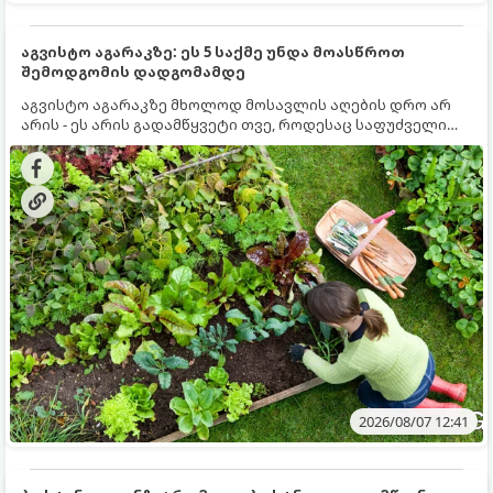
აგვისტო აგარაკზე: ეს 5 საქმე უნდა მოასწროთ
შემოდგომის დადგომამდე
აგვისტო აგარაკზე მხოლოდ მოსავლის აღების დრო არ
არის - ეს არის გადამწყვეტი თვე, როდესაც საფუძველი
ეყრება მომავალი წლის მოსავალს და ბაღი მზადდება
შემოდგომა-ზამთრის სეზონისთვის. იმისათვის, რომ
ნიადაგმა ენერგია აღიდგინოს, ხოლო მცენარეებმა
ზამთარს გაუძლონ, აგვისტოს ბოლომდე 5
მნიშვნელოვანი საქმის გაკეთება უნდა მოასწროთ:
2026/08/07 12:41