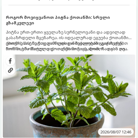
როგორ მოვიყვანოთ პიტნა ქოთანში: სრული
გზამკვლევი
პიტნა ერთ-ერთი ყველაზე სურნელოვანი და ადვილად
გასაზრდელი მცენარეა. ის იდეალურად ეგუება ქოთანში
ცხოვრებას, მეტიც, გამოცდილი მებაღეები გვირჩევენ,
ქოთნის პიტნა მთელი წლის განმავლობაში გაგახარებთ
რომ პიტნა მხოლოდ ქოთანში მოვიყვანოთ, რადგან ღია
ნორჩი, არომატული ფოთლებით ჩაის, ლიმონათისა თუ
გრუნტში (ბაღში) დარგვისას ის ფესვებით ძალიან
კერძებისთვის.
სწრაფად ვრცელდება და სხვა მცენარეებს ავიწროებს.
2026/08/07 12:46