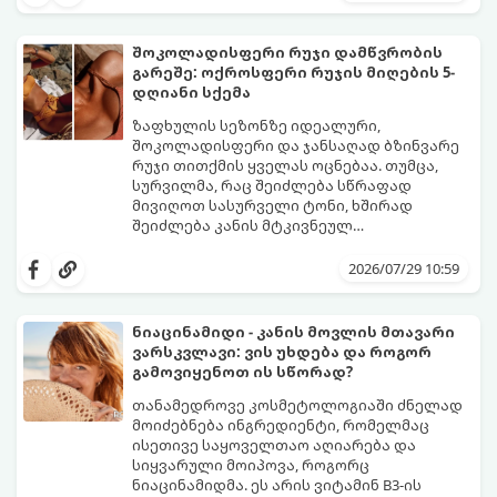
პანიკაში ჩავარდნა არ ღირს.
რომლებიც იღლიის ნოტიო გარემოში
მომენტალურად მრავლდებიან.
შესაბამისად, ჩვენი მიზანია ამ
შოკოლადისფერი რუჯი დამწვრობის
ბაქტერიების განადგურება და კანის
გარეშე: ოქროსფერი რუჯის მიღების 5-
გამოშრობა.
აი, 5 ყველაზე ეფექტური,
დღიანი სქემა
აპრობირებული და ნაცადი ხერხი,
რომლებიც ნებისმიერ ოფისში, კაფესა
ზაფხულის სეზონზე იდეალური,
თუ საზოგადოებრივ ტუალეტში, სულ
შოკოლადისფერი და ჯანსაღად ბზინვარე
რაღაც 2 წუთში გადაგარჩენთ:
რუჯი თითქმის ყველას ოცნებაა. თუმცა,
სურვილმა, რაც შეიძლება სწრაფად
მივიღოთ სასურველი ტონი, ხშირად
შეიძლება კანის მტკივნეულ
დამწვრობამდე, სიწითლემდე და
კანს სჭირდება დრო, რათა უსაფრთხოდ
აცილებამდე მიგვიყვანოს.
გამოიმუშაოს მელანინი - პიგმენტი,
2026/07/29 10:59
რომელიც მას ოქროსფერ ელფერს ანიჭებს.
დერმატოლოგების მიერ შემუშავებული ეს
5-დღიანი სქემა დაგეხმარებათ, მიიღოთ
ნიაცინამიდი - კანის მოვლის მთავარი
ღრმა, თანაბარი და ხანგრძლივი რუჯი
ვარსკვლავი: ვის უხდება და როგორ
კანის ჯანმრთელობის დაზიანების გარეშე.
გამოვიყენოთ ის სწორად?
თანამედროვე კოსმეტოლოგიაში ძნელად
მოიძებნება ინგრედიენტი, რომელმაც
ისეთივე საყოველთაო აღიარება და
სიყვარული მოიპოვა, როგორც
ნიაცინამიდმა. ეს არის ვიტამინ B3-ის