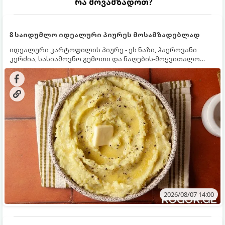
რა მოვამზადოთ?
8 საიდუმლო იდეალური პიურეს მოსამზადებლად
იდეალური კარტოფილის პიურე - ეს ნაზი, ჰაეროვანი
კერძია, სასიამოვნო გემოთი და ნაღების-მოყვითალო
ფერით. მისი მომზადება ძალიან მარტივია, მაგრამ
არსებობს რამდენიმე საიდუმლო, რომლებიც უნდა
იცოდეთ, რომ პიურე იდეალურად გემრიელი გამოვიდეს.
2026/08/07 14:00