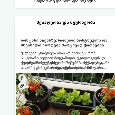
სილამაზე და პირადი ჰიგიენა
მებაღეობა და მეურნეობა
ბოსტანი აივანზე: რომელი ბოსტნეული და
მწვანილი იზრდება მარტივად ქოთნებში
ქალაქში ცხოვრება იმას არ ნიშნავს, რომ
საკუთარი ხელით მოყვანილი, ეკოლოგიურად
სუფთა პროდუქტის გემოზე უარი თქვათ. პატარა
ქოთნებში მცენარეების მოშენება მარტივი,
აივანიც კი საკმარისია იმისათვის, რომ
სასიამოვნო და ესთეტიკური ჰობია. მთავარია
მოიწყოთ მინი-ბოსტანი, საიდანაც
იცოდეთ, რომელი კულტურები ეგუებიან
ყოველდღიურად ახალ, არომატულ მწვანილსა
ქოთნის პირობებს ყველაზე კარგად და როგორ
და ბოსტნეულს მოკრეფთ.
მოუაროთ მათ სწორად.