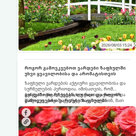
2026/08/03 15:24
როგორ გამოვკვებოთ ვარდები ზაფხულში
უხვი ყვავილობისა და არომატისთვის
ზაფხული ვარდების აქტიური ყვავილობისა და
სურნელების პერიოდია. იმისათვის, რომ
ბუჩქებმა უხვად, ხანგრძლივად იყვავილონ და
გთავაზობთ რჩევებს, თუ რით და როგორ
მსხვილი, კაშკაშა კვირტები გამოიტანონ, მათ
გამოვკვებოთ ვარდები ზაფხულში
რეგულარული და სწორი გამოკვება
საუკეთესო შედეგის მისაღწევად:
სჭირდებათ. ზაფხულის პერიოდში მცენარის
მოთხოვნილებები იცვლება, ამიტომ
მნიშვნელოვანია ვიცოდეთ, რომელი სასუქები
გამოიყენება ამ დროს.