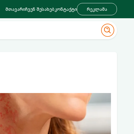
მთავარი
ჩვენ შესახებ
კონტაქტი
რეკლამა