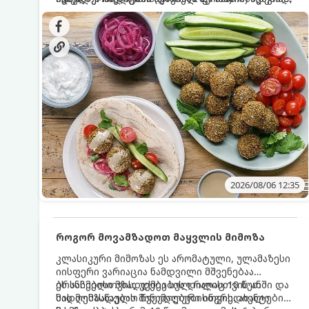
სალათებთან ერთად ან ტახინის (სესამის)
იდეალურად შეინარჩუნოს და არ დაიშალოს.
დრო: 10–15 წუთი ულუფა: 20–24 ცალი ბურთულა
სოუსთან მირთმევისთვის.
(4–6 პორცია)
2026/08/06 12:35
როგორ მოვამზადოთ მაყვლის მიმოზა
კლასიკური მიმოზას ეს არომატული, ულამაზესი
იისფერი ვარიაცია ნამდვილი მშვენებაა
ბრანჩებისთვის, უქმეების დილისთვის ან
ეს სასმელი მზადდება სულ რაღაც 10 წუთში და
სადღესასწაულო წვეულებებისთვის. ახალი
მის მომზადებას მინიმალური ინგრედიენტები