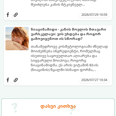
შეიძლება კანის მტკივნეულ
დამწვრობამდე, სიწითლემდე და
კანს სჭირდება დრო, რათა უსაფრთხოდ
აცილებამდე მიგვიყვანოს.
გამოიმუშაოს მელანინი - პიგმენტი,
2026/07/29 10:59
რომელიც მას ოქროსფერ ელფერს ანიჭებს.
დერმატოლოგების მიერ შემუშავებული ეს
5-დღიანი სქემა დაგეხმარებათ, მიიღოთ
ნიაცინამიდი - კანის მოვლის მთავარი
ღრმა, თანაბარი და ხანგრძლივი რუჯი
ვარსკვლავი: ვის უხდება და როგორ
კანის ჯანმრთელობის დაზიანების გარეშე.
გამოვიყენოთ ის სწორად?
თანამედროვე კოსმეტოლოგიაში ძნელად
მოიძებნება ინგრედიენტი, რომელმაც
ისეთივე საყოველთაო აღიარება და
სიყვარული მოიპოვა, როგორც
ნიაცინამიდმა. ეს არის ვიტამინ B3-ის
(ნიაცინის) წყალში ხსნადი ფორმა,
რომელიც თითქმის ყველა ტიპის
განვიხილოთ, რატომ გახდა ნიაცინამიდი
კანისთვის ნამდვილი „მაშველი რგოლია“.
თავის მოვლის რუტინის შეუცვლელი
2026/07/27 10:34
ნაწილი, ვისთვის არის ის განკუთვნილი და
როგორ უნდა გამოვიყენოთ ის
მაქსიმალური ეფექტის მისაღწევად.
დასვი კითხვა