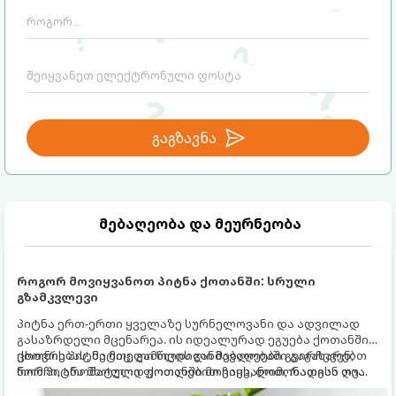
გაგზავნა
მებაღეობა და მეურნეობა
როგორ მოვიყვანოთ პიტნა ქოთანში: სრული
გზამკვლევი
პიტნა ერთ-ერთი ყველაზე სურნელოვანი და ადვილად
გასაზრდელი მცენარეა. ის იდეალურად ეგუება ქოთანში
ცხოვრებას, მეტიც, გამოცდილი მებაღეები გვირჩევენ,
ქოთნის პიტნა მთელი წლის განმავლობაში გაგახარებთ
რომ პიტნა მხოლოდ ქოთანში მოვიყვანოთ, რადგან ღია
ნორჩი, არომატული ფოთლებით ჩაის, ლიმონათისა თუ
გრუნტში (ბაღში) დარგვისას ის ფესვებით ძალიან
კერძებისთვის.