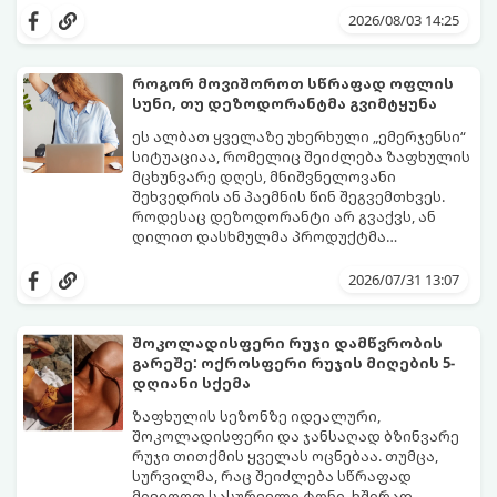
გამონაყარი, კანის გაღიზიანება და
კანის ჯანმრთელობისთვის - ტრადიციული
2026/08/03 14:25
ფორების დაცობა.
ნაჭრის პირსახოცი თუ ერთჯერადი
ქაღალდის ხელსახოცი?
როგორ მოვიშოროთ სწრაფად ოფლის
სუნი, თუ დეზოდორანტმა გვიმტყუნა
ეს ალბათ ყველაზე უხერხული „ემერჯენსი“
სიტუაციაა, რომელიც შეიძლება ზაფხულის
მცხუნვარე დღეს, მნიშვნელოვანი
შეხვედრის ან პაემნის წინ შეგვემთხვეს.
როდესაც დეზოდორანტი არ გვაქვს, ან
დილით დასხმულმა პროდუქტმა
შუადღისთვის უკვე გვიმტყუნა და
მთავარია გვახსოვდეს:
თავად ოფლს
იღლიებში უსიამოვნო სუნი გაჩნდა,
სუნი არ აქვს. სუნს აჩენენ ბაქტერიები,
2026/07/31 13:07
პანიკაში ჩავარდნა არ ღირს.
რომლებიც იღლიის ნოტიო გარემოში
მომენტალურად მრავლდებიან.
შესაბამისად, ჩვენი მიზანია ამ
შოკოლადისფერი რუჯი დამწვრობის
ბაქტერიების განადგურება და კანის
გარეშე: ოქროსფერი რუჯის მიღების 5-
გამოშრობა.
აი, 5 ყველაზე ეფექტური,
დღიანი სქემა
აპრობირებული და ნაცადი ხერხი,
რომლებიც ნებისმიერ ოფისში, კაფესა
ზაფხულის სეზონზე იდეალური,
თუ საზოგადოებრივ ტუალეტში, სულ
შოკოლადისფერი და ჯანსაღად ბზინვარე
რაღაც 2 წუთში გადაგარჩენთ:
რუჯი თითქმის ყველას ოცნებაა. თუმცა,
სურვილმა, რაც შეიძლება სწრაფად
მივიღოთ სასურველი ტონი, ხშირად