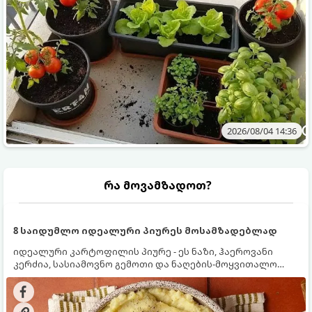
2026/08/04 14:36
რა მოვამზადოთ?
8 საიდუმლო იდეალური პიურეს მოსამზადებლად
იდეალური კარტოფილის პიურე - ეს ნაზი, ჰაეროვანი
კერძია, სასიამოვნო გემოთი და ნაღების-მოყვითალო
ფერით. მისი მომზადება ძალიან მარტივია, მაგრამ
არსებობს რამდენიმე საიდუმლო, რომლებიც უნდა
იცოდეთ, რომ პიურე იდეალურად გემრიელი გამოვიდეს.