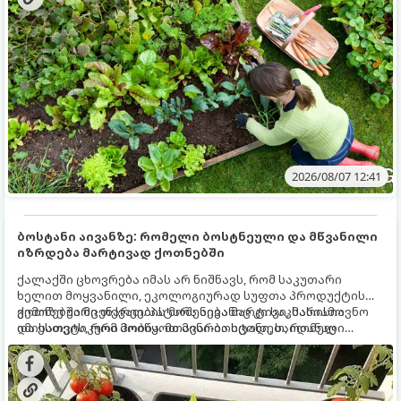
მნიშვნელოვანი საქმის გაკეთება უნდა მოასწროთ:
2026/08/07 12:41
ბოსტანი აივანზე: რომელი ბოსტნეული და მწვანილი
იზრდება მარტივად ქოთნებში
ქალაქში ცხოვრება იმას არ ნიშნავს, რომ საკუთარი
ხელით მოყვანილი, ეკოლოგიურად სუფთა პროდუქტის
გემოზე უარი თქვათ. პატარა აივანიც კი საკმარისია
ქოთნებში მცენარეების მოშენება მარტივი, სასიამოვნო
იმისათვის, რომ მოიწყოთ მინი-ბოსტანი, საიდანაც
და ესთეტიკური ჰობია. მთავარია იცოდეთ, რომელი
ყოველდღიურად ახალ, არომატულ მწვანილსა და
კულტურები ეგუებიან ქოთნის პირობებს ყველაზე კარგად
ბოსტნეულს მოკრეფთ.
და როგორ მოუაროთ მათ სწორად.