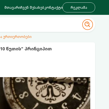
მთავარი
ჩვენ შესახებ
კონტაქტი
რეკლამა
ა ურთიერთობები
0 წუთის" პრინციპით