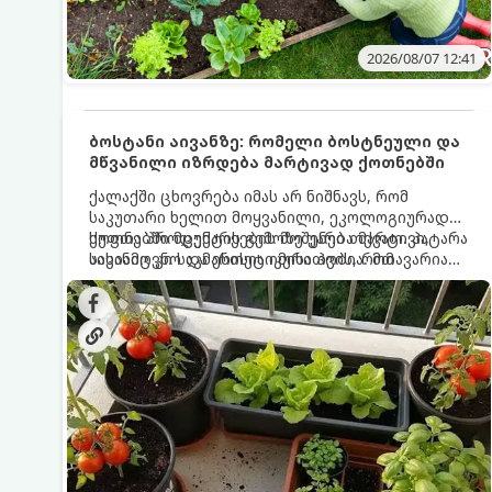
2026/08/07 12:41
ბოსტანი აივანზე: რომელი ბოსტნეული და
მწვანილი იზრდება მარტივად ქოთნებში
ქალაქში ცხოვრება იმას არ ნიშნავს, რომ
საკუთარი ხელით მოყვანილი, ეკოლოგიურად
სუფთა პროდუქტის გემოზე უარი თქვათ. პატარა
ქოთნებში მცენარეების მოშენება მარტივი,
აივანიც კი საკმარისია იმისათვის, რომ
სასიამოვნო და ესთეტიკური ჰობია. მთავარია
მოიწყოთ მინი-ბოსტანი, საიდანაც
იცოდეთ, რომელი კულტურები ეგუებიან
ყოველდღიურად ახალ, არომატულ მწვანილსა
ქოთნის პირობებს ყველაზე კარგად და როგორ
და ბოსტნეულს მოკრეფთ.
მოუაროთ მათ სწორად.