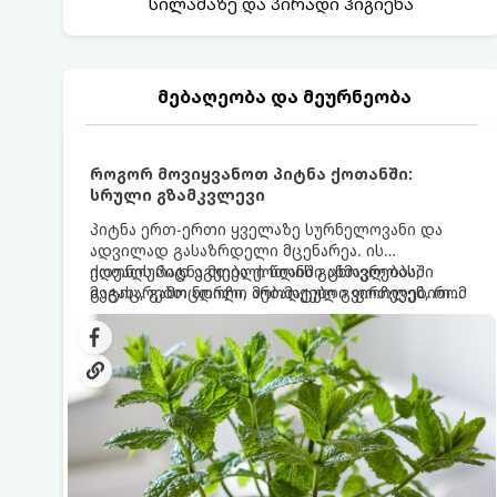
სილამაზე და პირადი ჰიგიენა
მებაღეობა და მეურნეობა
როგორ მოვიყვანოთ პიტნა ქოთანში:
სრული გზამკვლევი
პიტნა ერთ-ერთი ყველაზე სურნელოვანი და
ადვილად გასაზრდელი მცენარეა. ის
იდეალურად ეგუება ქოთანში ცხოვრებას,
ქოთნის პიტნა მთელი წლის განმავლობაში
მეტიც, გამოცდილი მებაღეები გვირჩევენ, რომ
გაგახარებთ ნორჩი, არომატული ფოთლებით
პიტნა მხოლოდ ქოთანში მოვიყვანოთ, რადგან
ჩაის, ლიმონათისა თუ კერძებისთვის.
ღია გრუნტში (ბაღში) დარგვისას ის ფესვებით
ძალიან სწრაფად ვრცელდება და სხვა
მცენარეებს ავიწროებს.