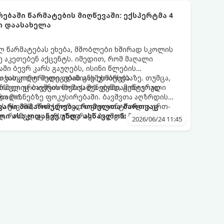
ებაში წარმატების მიღწევაში: ექსპერტმა 4
ი დაასახელა
ლ წარმატებას ეხება, მშობლები ხშირად სკოლის
ე აკეთებენ აქცენტს. იმედით, რომ მაღალი
ში ბევრ კარს გაუღებს, ისინი წლების
ს სასკოლო შედეგების გაუმჯობესებაზე. თუმცა,
 თვითკონტროლი ადამიანს ეხმარება
რომელიც ბავშვის მომავალს ფუნდამენტურად
ნსაღი ურთიერთობების შენებაში, გონივრული
ტროლი.
და მიზნებზე ფოკუსირებაში. ბავშვთა აღზრდის
ზს უსვამს, რომ სწორედ თვითკონტროლია ერთ-
თავარი მიმართულება, რომელთა მართვაც
, რომელიც განსაზღვრავს ბავშვის მომავალ
ლი ასაკიდანვე უნდა ასწავლონ:
2026/06/24 11:45
 სტაბილურ ურთიერთობებს.