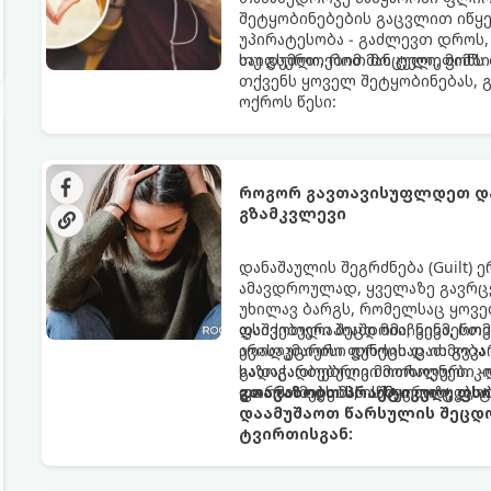
შეტყობინებების გაცვლით იწყებ
უპირატესობა - გაძლევთ დროს
საიდუმლოებით მოცული, მიმზი
თუ გსურთ, რომ მან ტელეფონ
თქვენს ყოველ შეტყობინებას, 
ოქროს წესი:
როგორ გავთავისუფლდეთ და
გზამკვლევი
დანაშაულის შეგრძნება (Guilt)
ამავდროულად, ყველაზე გავრცე
უხილავ ბარგს, რომელსაც ყოვე
დაშვებული შეცდომა, ვინმესთვ
ფსიქოთერაპიაში მიიჩნევა, რომ
არასაკმარისი დროის დათმობა 
ევოლუციური ფუნქციაც ის გვკა
გადაჭარბებული მოთხოვნები -დ
საზოგადოებრივი მორალური კო
და ართმევს მას აწმყოთი ტკბობ
ფორმას იღებს, ის ნევროზულ, 
გთავაზობთ პრაქტიკულ, ფს
დაამუშაოთ წარსულის შეცდო
ტვირთისგან: