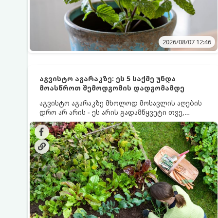
2026/08/07 12:46
აგვისტო აგარაკზე: ეს 5 საქმე უნდა
მოასწროთ შემოდგომის დადგომამდე
აგვისტო აგარაკზე მხოლოდ მოსავლის აღების
დრო არ არის - ეს არის გადამწყვეტი თვე,
როდესაც საფუძველი ეყრება მომავალი წლის
მოსავალს და ბაღი მზადდება შემოდგომა-
ზამთრის სეზონისთვის. იმისათვის, რომ
ნიადაგმა ენერგია აღიდგინოს, ხოლო
მცენარეებმა ზამთარს გაუძლონ, აგვისტოს
ბოლომდე 5 მნიშვნელოვანი საქმის გაკეთება
უნდა მოასწროთ: