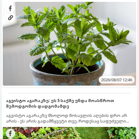
გრუნტში (ბაღში) დარგვისას ის ფესვებით ძალიან
კერძებისთვის.
სწრაფად ვრცელდება და სხვა მცენარეებს ავიწროებს.
2026/08/07 12:46
აგვისტო აგარაკზე: ეს 5 საქმე უნდა მოასწროთ
შემოდგომის დადგომამდე
აგვისტო აგარაკზე მხოლოდ მოსავლის აღების დრო არ
არის - ეს არის გადამწყვეტი თვე, როდესაც საფუძველი
ეყრება მომავალი წლის მოსავალს და ბაღი მზადდება
შემოდგომა-ზამთრის სეზონისთვის. იმისათვის, რომ
ნიადაგმა ენერგია აღიდგინოს, ხოლო მცენარეებმა