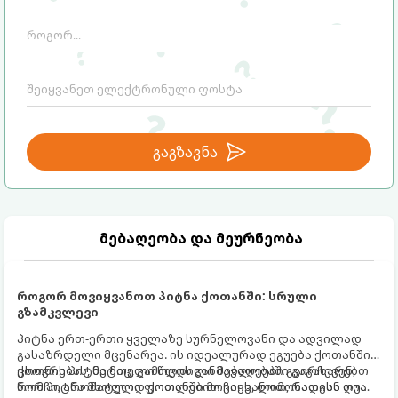
გაგზავნა
მებაღეობა და მეურნეობა
როგორ მოვიყვანოთ პიტნა ქოთანში: სრული
გზამკვლევი
პიტნა ერთ-ერთი ყველაზე სურნელოვანი და ადვილად
გასაზრდელი მცენარეა. ის იდეალურად ეგუება ქოთანში
ცხოვრებას, მეტიც, გამოცდილი მებაღეები გვირჩევენ,
ქოთნის პიტნა მთელი წლის განმავლობაში გაგახარებთ
რომ პიტნა მხოლოდ ქოთანში მოვიყვანოთ, რადგან ღია
ნორჩი, არომატული ფოთლებით ჩაის, ლიმონათისა თუ