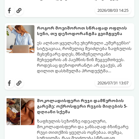
პირსახოცმა შესაძლოა გამოიწვიოს
მოდით, განვიხილოთ, რომელია უკეთესი
გამონაყარი, კანის გაღიზიანება და
კანის ჯანმრთელობისთვის - ტრადიციული
2026/08/03 14:25
ფორების დაცობა.
ნაჭრის პირსახოცი თუ ერთჯერადი
ქაღალდის ხელსახოცი?
როგორ მოვიშოროთ სწრაფად ოფლის
სუნი, თუ დეზოდორანტმა გვიმტყუნა
ეს ალბათ ყველაზე უხერხული „ემერჯენსი“
სიტუაციაა, რომელიც შეიძლება ზაფხულის
მცხუნვარე დღეს, მნიშვნელოვანი
შეხვედრის ან პაემნის წინ შეგვემთხვეს.
როდესაც დეზოდორანტი არ გვაქვს, ან
დილით დასხმულმა პროდუქტმა
შუადღისთვის უკვე გვიმტყუნა და
მთავარია გვახსოვდეს:
თავად ოფლს
იღლიებში უსიამოვნო სუნი გაჩნდა,
სუნი არ აქვს. სუნს აჩენენ ბაქტერიები,
2026/07/31 13:07
პანიკაში ჩავარდნა არ ღირს.
რომლებიც იღლიის ნოტიო გარემოში
მომენტალურად მრავლდებიან.
შესაბამისად, ჩვენი მიზანია ამ
შოკოლადისფერი რუჯი დამწვრობის
ბაქტერიების განადგურება და კანის
გარეშე: ოქროსფერი რუჯის მიღების 5-
გამოშრობა.
აი, 5 ყველაზე ეფექტური,
დღიანი სქემა
აპრობირებული და ნაცადი ხერხი,
რომლებიც ნებისმიერ ოფისში, კაფესა
ზაფხულის სეზონზე იდეალური,
თუ საზოგადოებრივ ტუალეტში, სულ
შოკოლადისფერი და ჯანსაღად ბზინვარე
რაღაც 2 წუთში გადაგარჩენთ:
რუჯი თითქმის ყველას ოცნებაა. თუმცა,
სურვილმა, რაც შეიძლება სწრაფად