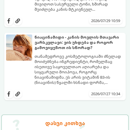
მივიღოთ სასურველი ტონი, ხშირად
შეიძლება კანის მტკივნეულ
დამწვრობამდე, სიწითლემდე და
კანს სჭირდება დრო, რათა უსაფრთხოდ
აცილებამდე მიგვიყვანოს.
გამოიმუშაოს მელანინი - პიგმენტი,
2026/07/29 10:59
რომელიც მას ოქროსფერ ელფერს ანიჭებს.
დერმატოლოგების მიერ შემუშავებული ეს
5-დღიანი სქემა დაგეხმარებათ, მიიღოთ
ნიაცინამიდი - კანის მოვლის მთავარი
ღრმა, თანაბარი და ხანგრძლივი რუჯი
ვარსკვლავი: ვის უხდება და როგორ
კანის ჯანმრთელობის დაზიანების გარეშე.
გამოვიყენოთ ის სწორად?
თანამედროვე კოსმეტოლოგიაში ძნელად
მოიძებნება ინგრედიენტი, რომელმაც
ისეთივე საყოველთაო აღიარება და
სიყვარული მოიპოვა, როგორც
ნიაცინამიდმა. ეს არის ვიტამინ B3-ის
(ნიაცინის) წყალში ხსნადი ფორმა,
რომელიც თითქმის ყველა ტიპის
განვიხილოთ, რატომ გახდა ნიაცინამიდი
კანისთვის ნამდვილი „მაშველი რგოლია“.
თავის მოვლის რუტინის შეუცვლელი
2026/07/27 10:34
ნაწილი, ვისთვის არის ის განკუთვნილი და
როგორ უნდა გამოვიყენოთ ის
მაქსიმალური ეფექტის მისაღწევად.
დასვი კითხვა