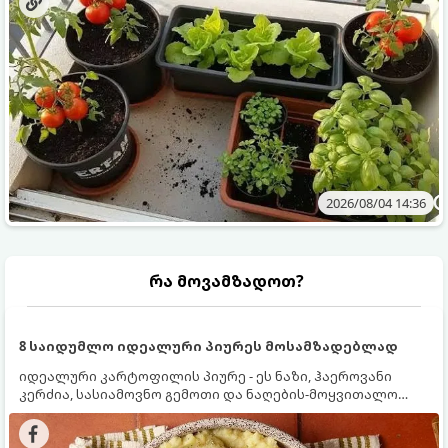
2026/08/04 14:36
რა მოვამზადოთ?
8 საიდუმლო იდეალური პიურეს მოსამზადებლად
იდეალური კარტოფილის პიურე - ეს ნაზი, ჰაეროვანი
კერძია, სასიამოვნო გემოთი და ნაღების-მოყვითალო
ფერით. მისი მომზადება ძალიან მარტივია, მაგრამ
არსებობს რამდენიმე საიდუმლო, რომლებიც უნდა
იცოდეთ, რომ პიურე იდეალურად გემრიელი გამოვიდეს.