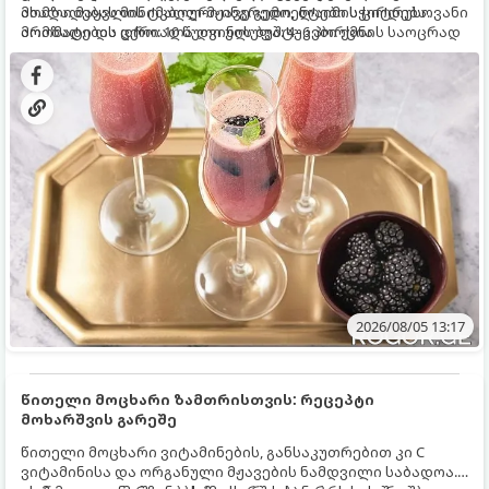
ახალი მაყვლის ტკბილ-მჟავე გემო, ლაიმის ციტრუსოვანი
მომზადებას მინიმალური ინგრედიენტები სჭირდება.
არომატი და ცქრიალა ღვინის ბუშტუკები ქმნის საოცრად
მომზადების დრო: 10 წუთი ულუფა: 4–6 პორცია
დახვეწილ და მაგრილებელ კოქტეილს.
2026/08/05 13:17
წითელი მოცხარი ზამთრისთვის: რეცეპტი
მოხარშვის გარეშე
წითელი მოცხარი ვიტამინების, განსაკუთრებით კი C
ვიტამინისა და ორგანული მჟავების ნამდვილი საბადოა.