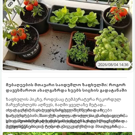
2026/08/04 14:36
მებაღეების მთავარი საიდუმლო ზაფხულში: როგორ
დავეხმაროთ ახალგაზრდა ხეებს სიცხის გადატანაში
ზაფხულის პიკზე, როდესაც ტემპერატურა რეკორდულ
მაჩვენებლებს აღწევს, ბაღში ყველაზე მეტად
ახალგაზრდა, ახლად დარგული ნერგები და ხეები
თუ ახალგაზრდა ხეებს ზაფხულში სწორად არ
ზარალდებიან. მათ ჯერ კიდევ არ აქვთ საკმარისად ღრმა
დავეხმარებით, მათ შესაძლოა ფოთლები დასცვივდეთ,
და განვითარებული ფესვთა სისტემა, რათა ნიადაგის
ხმობა დაიწყონ ან ზამთრის ყინვებს სუსტი ორგანიზმით
გთავაზობთ მებაღეების გამოცდილ საიდუმლოებებსა და
ქვედა ფენებიდან ტენი დამოუკიდებლად მოიპოვონ.
შეხვდნენ.
ოქროს წესებს, თუ როგორ გადავარჩინოთ ახალგაზრდა
ხეები ზაფხულის სიცხეში: