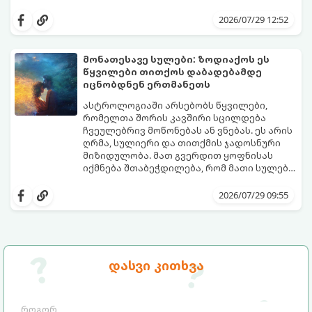
მნიშვნელობით ხელიდან გვეცლება:
იშლება მნიშვნელოვანი გარიგებები,
2026/07/29 12:52
უქმდება დიდხანს ნანატრი მოგზაურობები,
ხოლო ადამიანები, რომლებსაც
ახლობლებად ვთვლიდით, უეცრად მიდიან.
აი, 5 აშკარა ნიშანი იმისა, რომ
მონათესავე სულები: ზოდიაქოს ეს
ასეთ მომენტებში ადვილია
მომხდარი მარცხი სასჯელი კი არა,
წყვილები თითქოს დაბადებამდე
სასოწარკვეთილებაში ჩავარდნა. თუმცა
თქვენი დაცვისკენ მიმართული
იცნობდნენ ერთმანეთს
ეზოთერიკასა და ფსიქოლოგიაში ეს
სამყაროს მცდელობაა:
ფენომენი ხშირად სხვანაირად
ასტროლოგიაში არსებობს წყვილები,
განიხილება: როგორც სამყაროს (ან ჩვენი
რომელთა შორის კავშირი სცილდება
არაცნობიერის) ფარული დამცავი
ჩვეულებრივ მოწონებას ან ვნებას. ეს არის
მექანიზმების მუშაობა, რომელთაც
ღრმა, სულიერი და თითქმის ჯადოსნური
რეალური, მაგრამ ჯერ კიდევ უხილავი
მიზიდულობა. მათ გვერდით ყოფნისას
საფრთხისგან შორს მივყავართ.
იქმნება შთაბეჭდილება, რომ მათი სულები
ერთმანეთს ჯერ კიდევ ამ ქვეყნად
გთავაზობთ ზოდიაქოს ნიშნების იმ
მოვლენამდე შეხვდნენ.
იდეალურ წყვილებს, რომლებიც
2026/07/29 09:55
ერთმანეთისთვის ნამდვილ
მონათესავე სულებს წარმოადგენენ:
დასვი კითხვა