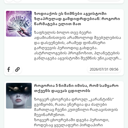
გაიგეთ, მოხვდით თუ არა ამ იღბლიანთა
შორის:
ზოდიაქოს ეს ნიშნები აგვისტოში
ზღაპრულად გამდიდრდებიან: როგორი
წარმატება ელით მათ
ზაფხულის ბოლო თვე ბევრი
ადამიანისთვის არამხოლოდ შვებულებისა
და დასვენების, არამედ ფინანსური
გარღვევის პერიოდიც გახდება.
ასტროლოგების პროგნოზით, პლანეტების
განლაგება აგვისტოში შექმნის უნიკალურ
ენერგეტიკულ ნაკადებს, რომლებიც
გაიგეთ, მოხვდით თუ არა იმ იღბლიანთა
ზოდიაქოს 4 ნიშანს ფინანსური წარმატების
შორის, ვისაც აგვისტოში ფინანსური
2026/07/31 09:56
მიღწევასა და შემოსავლების
იღბალი გაუღიმებს:
საგრძნობლად გაზრდაში დაეხმარება.
როგორია 5 ნიშანი იმისა, რომ სამყარო
თქვენს დაცვას ცდილობს
ზოგჯერ ცხოვრება დროულ „კარანტინს“
გვიწყობს, რათა ენერგია და ძალები
მართლაც ჩვენი კუთვნილი რაღაცისთვის
შევინარჩუნოთ.
ზოგჯერ ცხოვრებაში დგება პერიოდი,
როდესაც ყველაფერი პირდაპირი