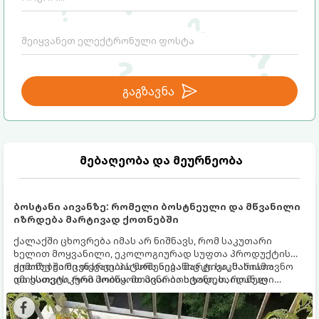
გაგზავნა
მებაღეობა და მეურნეობა
ბოსტანი აივანზე: რომელი ბოსტნეული და მწვანილი
იზრდება მარტივად ქოთნებში
ქალაქში ცხოვრება იმას არ ნიშნავს, რომ საკუთარი
ხელით მოყვანილი, ეკოლოგიურად სუფთა პროდუქტის
გემოზე უარი თქვათ. პატარა აივანიც კი საკმარისია
ქოთნებში მცენარეების მოშენება მარტივი, სასიამოვნო
იმისათვის, რომ მოიწყოთ მინი-ბოსტანი, საიდანაც
და ესთეტიკური ჰობია. მთავარია იცოდეთ, რომელი
ყოველდღიურად ახალ, არომატულ მწვანილსა და
კულტურები ეგუებიან ქოთნის პირობებს ყველაზე კარგად
ბოსტნეულს მოკრეფთ.
და როგორ მოუაროთ მათ სწორად.