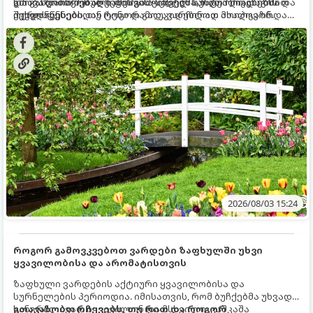
და განვითარებული ფესვთა სისტემა, რათა ნიადაგის
ხმობა დაიწყონ ან ზამთრის ყინვებს სუსტი ორგანიზმით
გთავაზობთ მებაღეების გამოცდილ საიდუმლოებებსა და
ქვედა ფენებიდან ტენი დამოუკიდებლად მოიპოვონ.
შეხვდნენ.
ოქროს წესებს, თუ როგორ გადავარჩინოთ ახალგაზრდა
ხეები ზაფხულის სიცხეში:
2026/08/03 15:24
როგორ გამოვკვებოთ ვარდები ზაფხულში უხვი
ყვავილობისა და არომატისთვის
ზაფხული ვარდების აქტიური ყვავილობისა და
სურნელების პერიოდია. იმისათვის, რომ ბუჩქებმა უხვად,
ხანგრძლივად იყვავილონ და მსხვილი, კაშკაშა
გთავაზობთ რჩევებს, თუ რით და როგორ