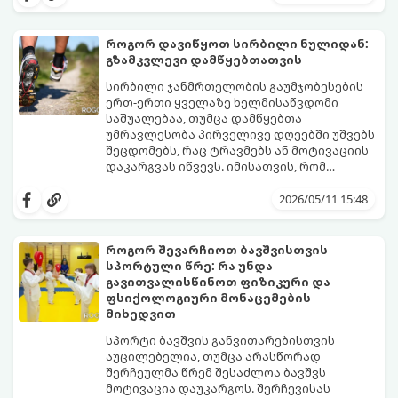
მეტაბოლიზმსა და ლიბიდოზე (სექსუალურ
ბუნებრივად, ყოველწლიურად
ლტოლვაზე).
დაახლოებით 1%-ით იკლებს. თუმცა,
თანამედროვე სტრესული ცხოვრების წესი,
როგორ დავიწყოთ სირბილი ნულიდან:
არასწორი კვება და უმოძრაობა ამ პროცესს
გზამკვლევი დამწყებთათვის
კატასტროფულად აჩქარებს. დაბალი
სინთეტიკური ჰორმონალური თერაპიის
ტესტოსტერონი იწვევს მუდმივ
დაწყებამდე, რომელსაც ხშირად
სირბილი ჯანმრთელობის გაუმჯობესების
დაღლილობას, დეპრესიას, კუნთების
სერიოზული გვერდითი ეფექტები აქვს,
ერთ-ერთი ყველაზე ხელმისაწვდომი
განლევასა და ცხიმის დაგროვებას მუცლის
უმჯობესია ორგანიზმს ტესტოსტერონის
საშუალებაა, თუმცა დამწყებთა
არეში.
გამომუშავებაში ბუნებრივი, მეცნიერულად
უმრავლესობა პირველივე დღეებში უშვებს
დადასტურებული გზებით დაეხმაროთ.
შეცდომებს, რაც ტრავმებს ან მოტივაციის
წარმოგიდგენთ ტესტოსტერონის
დაკარგვას იწვევს. იმისათვის, რომ
ბუნებრივად ამაღლების 3 მთავარ
სირბილი თქვენი ცხოვრების სასიამოვნო
საყრდენს:
ნაწილად იქცეს, მიჰყევით ამ ინსტრუქციას:
2026/05/11 15:48
როგორ შევარჩიოთ ბავშვისთვის
სპორტული წრე: რა უნდა
გავითვალისწინოთ ფიზიკური და
ფსიქოლოგიური მონაცემების
მიხედვით
სპორტი ბავშვის განვითარებისთვის
აუცილებელია, თუმცა არასწორად
შერჩეულმა წრემ შესაძლოა ბავშვს
მოტივაცია დაუკარგოს. შერჩევისას