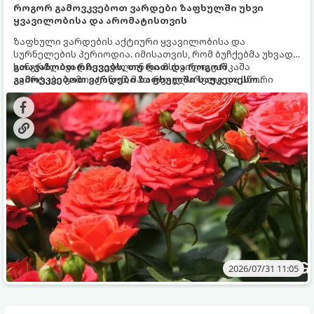
როგორ გამოვკვებოთ ვარდები ზაფხულში უხვი
ყვავილობისა და არომატისთვის
ზაფხული ვარდების აქტიური ყვავილობისა და
სურნელების პერიოდია. იმისათვის, რომ ბუჩქებმა უხვად,
ხანგრძლივად იყვავილონ და მსხვილი, კაშკაშა
გთავაზობთ რჩევებს, თუ რით და როგორ
კვირტები გამოიტანონ, მათ რეგულარული და სწორი
გამოვკვებოთ ვარდები ზაფხულში საუკეთესო
გამოკვება სჭირდებათ. ზაფხულის პერიოდში მცენარის
შედეგის მისაღწევად:
მოთხოვნილებები იცვლება, ამიტომ მნიშვნელოვანია
ვიცოდეთ, რომელი სასუქები გამოიყენება ამ დროს.
2026/07/31 11:05