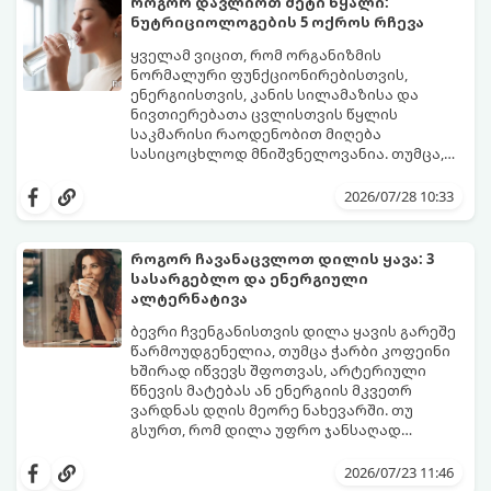
როგორ დავლიოთ მეტი წყალი:
და შესაძლოა 4-დან 8 წლამდე
ნუტრიციოლოგების 5 ოქროს რჩევა
გაგრძელდეს).
იმისათვის, რომ ეს პერიოდი შფოთვის
გარეშე გაიაროთ, მნიშვნელოვანია
ყველამ ვიცით, რომ ორგანიზმის
იცოდეთ, რა სიგნალებს გზავნის ორგანიზმი
ნორმალური ფუნქციონირებისთვის,
და როგორ შეიმსუბუქოთ მდგომარეობა
ენერგიისთვის, კანის სილამაზისა და
მეან-გინეკოლოგებისა და
ნივთიერებათა ცვლისთვის წყლის
ნუტრიციოლოგების რეკომენდაციებით.
საკმარისი რაოდენობით მიღება
სასიცოცხლოდ მნიშვნელოვანია. თუმცა,
ყოველდღიური ფუსფუსის, საქმეებისა თუ
თუ ხშირად გავიწყდებათ წყლის
უბრალოდ ჩვევის არქონის გამო, დღის
დალევა ან მისი გემო მოსაწყენი
2026/07/28 10:33
განმავლობაში საჭირო ოდენობის წყლის
გეჩვენებათ, დიეტოლოგების ეს 5
დალევა ბევრისთვის ნამდვილ
მარტივი და ეფექტური რჩევა
გამოწვევად რჩება.
დაგეხმარებათ, წყლის სმა
როგორ ჩავანაცვლოთ დილის ყავა: 3
ყოველდღიურ, სასიამოვნო ჩვევად
სასარგებლო და ენერგიული
აქციოთ.
ალტერნატივა
ბევრი ჩვენგანისთვის დილა ყავის გარეშე
წარმოუდგენელია, თუმცა ჭარბი კოფეინი
ხშირად იწვევს შფოთვას, არტერიული
წნევის მატებას ან ენერგიის მკვეთრ
ვარდნას დღის მეორე ნახევარში. თუ
გსურთ, რომ დილა უფრო ჯანსაღად
დაიწყოთ და ენერგია დიდხანს
მიჰყევით ამ გზამკვლევს და აღმოაჩინეთ
შეინარჩუნოთ, ექსპერტები ყავის სამ
თქვენთვის სასურველი სასმელი:
2026/07/23 11:46
საუკეთესო ალტერნატივას გვთავაზობენ.