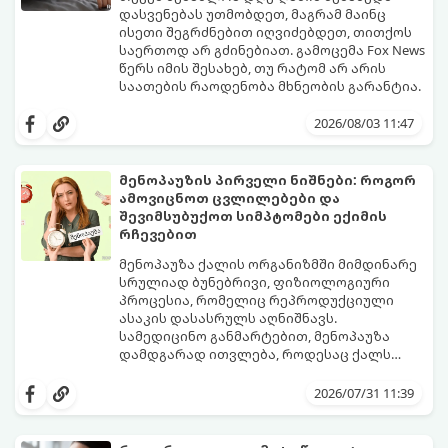
დასვენებას უთმობდეთ, მაგრამ მაინც
ისეთი შეგრძნებით იღვიძებდეთ, თითქოს
საერთოდ არ გძინებიათ. გამოცემა Fox News
წერს იმის შესახებ, თუ რატომ არ არის
საათების რაოდენობა მხნეობის გარანტია.
2026/08/03 11:47
მენოპაუზის პირველი ნიშნები: როგორ
ამოვიცნოთ ცვლილებები და
შევიმსუბუქოთ სიმპტომები ექიმის
რჩევებით
მენოპაუზა ქალის ორგანიზმში მიმდინარე
სრულიად ბუნებრივი, ფიზიოლოგიური
პროცესია, რომელიც რეპროდუქციული
ასაკის დასასრულს აღნიშნავს.
სამედიცინო განმარტებით, მენოპაუზა
დამდგარად ითვლება, როდესაც ქალს
ზედიზედ 12 თვის განმავლობაში არ ჰქონია
თუმცა, ორგანიზმში ჰორმონალური
მენსტრუაცია.
ცვლილებები ამ მომენტამდე ბევრად ადრე
2026/07/31 11:39
იწყება - ამ გარდამავალ ეტაპს
პერიმენოპაუზა ეწოდება (რომელიც
საშუალოდ 40-დან 50 წლამდე ასაკში იწყება