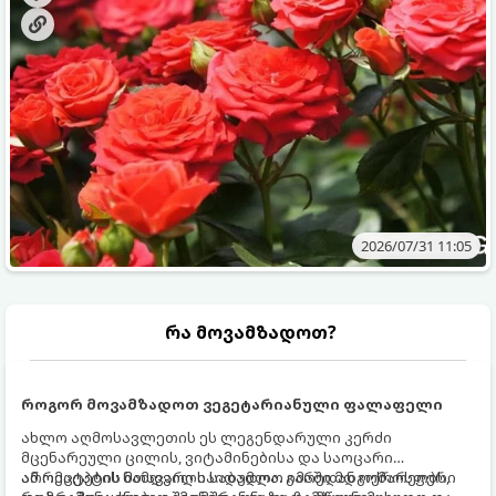
ვიცოდეთ, რომელი სასუქები გამოიყენება ამ დროს.
2026/07/31 11:05
რა მოვამზადოთ?
როგორ მოვამზადოთ ვეგეტარიანული ფალაფელი
ახლო აღმოსავლეთის ეს ლეგენდარული კერძი
მცენარეული ცილის, ვიტამინებისა და საოცარი
არომატების ნამდვილი საბადოა. გარედან ოქროსფერი
ამ რეცეპტის მთავარი საიდუმლო იმაში მდგომარეობს,