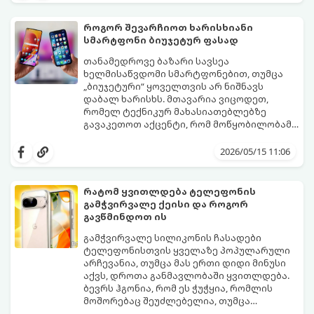
უცოდინარობაა.
ამავდროულად საგრძნობლად დაზოგოთ
ბიუჯეტი.
როგორ შევარჩიოთ ხარისხიანი
გთავაზობთ ეკონომიური მუშაობის
სმარტფონი ბიუჯეტურ ფასად
მთავარ ხრიკებს:
თანამედროვე ბაზარი სავსეა
ხელმისაწვდომი სმარტფონებით, თუმცა
„ბიუჯეტური“ ყოველთვის არ ნიშნავს
დაბალ ხარისხს. მთავარია ვიცოდეთ,
რომელ ტექნიკურ მახასიათებლებზე
გავაკეთოთ აქცენტი, რომ მოწყობილობამ
რამდენიმე წელი გამართულად იმუშაოს.
მიჰყევით ამ გზამკვლევს ოპტიმალური
არჩევანის გასაკეთებლად:
2026/05/15 11:06
რატომ ყვითლდება ტელეფონის
გამჭვირვალე ქეისი და როგორ
გავწმინდოთ ის
გამჭვირვალე სილიკონის ჩასადები
ტელეფონისთვის ყველაზე პოპულარული
არჩევანია, თუმცა მას ერთი დიდი მინუსი
აქვს, დროთა განმავლობაში ყვითლდება.
ბევრს ჰგონია, რომ ეს ჭუჭყია, რომლის
მოშორებაც შეუძლებელია, თუმცა
არსებობს მეთოდები, რომლებიც მას