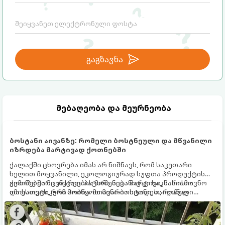
გაგზავნა
მებაღეობა და მეურნეობა
ბოსტანი აივანზე: რომელი ბოსტნეული და მწვანილი
იზრდება მარტივად ქოთნებში
ქალაქში ცხოვრება იმას არ ნიშნავს, რომ საკუთარი
ხელით მოყვანილი, ეკოლოგიურად სუფთა პროდუქტის
გემოზე უარი თქვათ. პატარა აივანიც კი საკმარისია
ქოთნებში მცენარეების მოშენება მარტივი, სასიამოვნო
იმისათვის, რომ მოიწყოთ მინი-ბოსტანი, საიდანაც
და ესთეტიკური ჰობია. მთავარია იცოდეთ, რომელი
ყოველდღიურად ახალ, არომატულ მწვანილსა და
კულტურები ეგუებიან ქოთნის პირობებს ყველაზე კარგად
ბოსტნეულს მოკრეფთ.
და როგორ მოუაროთ მათ სწორად.