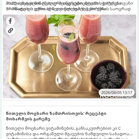
ახალი მაყვლის ტკბილ-მჟავე გემო, ლაიმის ციტრუსოვანი
მომზადებას მინიმალური ინგრედიენტები სჭირდება.
არომატი და ცქრიალა ღვინის ბუშტუკები ქმნის საოცრად
მომზადების დრო: 10 წუთი ულუფა: 4–6 პორცია
დახვეწილ და მაგრილებელ კოქტეილს.
2026/08/05 13:17
წითელი მოცხარი ზამთრისთვის: რეცეპტი
მოხარშვის გარეშე
წითელი მოცხარი ვიტამინების, განსაკუთრებით კი C
ვიტამინისა და ორგანული მჟავების ნამდვილი საბადოა.