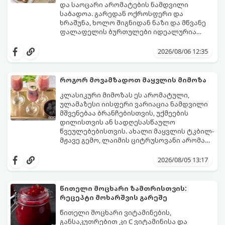
და საოცარი არომატების ნამდვილი
საბადოა. გარედან ოქროსფერი და
ხრაშუნა, ხოლო შიგნიდან ნაზი და მწვანე
ფალაფელის ბურთულები იდეალურია
პიტაში (არაბულ პურში) ჩასადებად,
ამ რეცეპტის მთავარი საიდუმლო იმაში
სალათებთან ერთად ან ტახინის (სესამის)
მდგომარეობს, რომ გამოიყენება
2026/08/06 12:35
სოუსთან მირთმევისთვის.
გამომშრალი და ჩამბალი მუხუდო და არა
დაკონსერვებული, რათა ბურთულებმა
შეწვისას ფორმა იდეალურად შეინარჩუნოს
როგორ მოვამზადოთ მაყვლის მიმოზა
და არ დაიშალოს.
მომზადების დრო: 20 წუთი (დამატებით
კლასიკური მიმოზას ეს არომატული,
მუხუდოს ჩალბობის დრო: 12-24 საათი)
ულამაზესი იისფერი ვარიაცია ნამდვილი
შეწვის დრო: 10–15 წუთი ულუფა: 20–24 ცალი
მშვენებაა ბრანჩებისთვის, უქმეების
ბურთულა (4–6 პორცია)
დილისთვის ან სადღესასწაულო
წვეულებებისთვის. ახალი მაყვლის ტკბილ-
მჟავე გემო, ლაიმის ციტრუსოვანი არომატი
და ცქრიალა ღვინის ბუშტუკები ქმნის
ეს სასმელი მზადდება სულ რაღაც 10 წუთში
საოცრად დახვეწილ და მაგრილებელ
და მის მომზადებას მინიმალური
2026/08/05 13:17
კოქტეილს.
ინგრედიენტები სჭირდება.
მომზადების დრო: 10 წუთი ულუფა: 4–6
პორცია
წითელი მოცხარი ზამთრისთვის:
რეცეპტი მოხარშვის გარეშე
წითელი მოცხარი ვიტამინების,
განსაკუთრებით კი C ვიტამინისა და