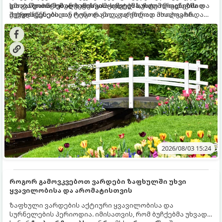
და განვითარებული ფესვთა სისტემა, რათა ნიადაგის
ხმობა დაიწყონ ან ზამთრის ყინვებს სუსტი ორგანიზმით
გთავაზობთ მებაღეების გამოცდილ საიდუმლოებებსა და
ქვედა ფენებიდან ტენი დამოუკიდებლად მოიპოვონ.
შეხვდნენ.
ოქროს წესებს, თუ როგორ გადავარჩინოთ ახალგაზრდა
ხეები ზაფხულის სიცხეში:
2026/08/03 15:24
როგორ გამოვკვებოთ ვარდები ზაფხულში უხვი
ყვავილობისა და არომატისთვის
ზაფხული ვარდების აქტიური ყვავილობისა და
სურნელების პერიოდია. იმისათვის, რომ ბუჩქებმა უხვად,