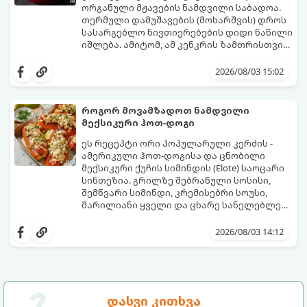
ორგანული მჟავების ნამდვილი საბადოა.
თერმული დამუშავების (მოხარშვის) დროს
სასარგებლო ნივთიერებების დიდი ნაწილი
იშლება. ამიტომ, ამ კენკრის ზამთრისთვის
შესანახად საუკეთესო გზა „ცოცხალი ჯემის“
ეს მეთოდი ინარჩუნებს მოცხარის
მომზადებაა - მოხარშვის გარეშე.
ბუნებრივ, კაშკაშა გემოს, არომატს და
2026/08/03 15:02
ყველა სასარგებლო თვისებას.
როგორ მოვამზადოთ ნამდვილი
მექსიკური ჰოთ-დოგი
ეს რეცეპტი ორი პოპულარული კერძის -
ამერიკული ჰოთ-დოგისა და ცნობილი
მექსიკური ქუჩის სიმინდის (Elote) საოცარი
სინთეზია. გრილზე შებრაწული სოსისი,
შემწვარი სიმინდი, კრემისებრი სოუსი,
მარილიანი ყველი და ცხარე სანელებლები
ქმნის ნამდვილი გემოების აფეთქებას.
ეს იდეალური კერძია ეზოს
წვეულებებისთვის, ბარბექიუსთვის ან
2026/08/03 14:12
უბრალოდ მეგობრებთან ერთად გემრიელი
ვახშმისთვის.
მომზადების დრო: 15 წუთი
ულუფა: 8 პორცია
დასვი კითხვა