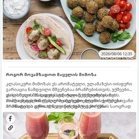
2026/08/06 12:35
როგორ მოვამზადოთ მაყვლის მიმოზა
კლასიკური მიმოზას ეს არომატული, ულამაზესი იისფერი
ვარიაცია ნამდვილი მშვენებაა ბრანჩებისთვის, უქმეების
დილისთვის ან სადღესასწაულო წვეულებებისთვის.
ეს სასმელი მზადდება სულ რაღაც 10 წუთში და მის
ახალი მაყვლის ტკბილ-მჟავე გემო, ლაიმის ციტრუსოვანი
მომზადებას მინიმალური ინგრედიენტები სჭირდება.
არომატი და ცქრიალა ღვინის ბუშტუკები ქმნის საოცრად
მომზადების დრო: 10 წუთი ულუფა: 4–6 პორცია
დახვეწილ და მაგრილებელ კოქტეილს.