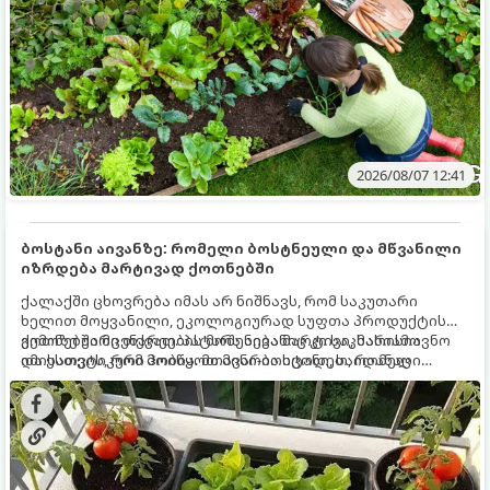
2026/08/07 12:41
ბოსტანი აივანზე: რომელი ბოსტნეული და მწვანილი
იზრდება მარტივად ქოთნებში
ქალაქში ცხოვრება იმას არ ნიშნავს, რომ საკუთარი
ხელით მოყვანილი, ეკოლოგიურად სუფთა პროდუქტის
გემოზე უარი თქვათ. პატარა აივანიც კი საკმარისია
ქოთნებში მცენარეების მოშენება მარტივი, სასიამოვნო
იმისათვის, რომ მოიწყოთ მინი-ბოსტანი, საიდანაც
და ესთეტიკური ჰობია. მთავარია იცოდეთ, რომელი
ყოველდღიურად ახალ, არომატულ მწვანილსა და
კულტურები ეგუებიან ქოთნის პირობებს ყველაზე კარგად
ბოსტნეულს მოკრეფთ.
და როგორ მოუაროთ მათ სწორად.