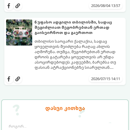
კომფორტულად იგრძნოთ და არაფერი
2026/08/04 13:57
გამოგრჩეთ, შევადგინეთ იდეალური
პლაჟის ჩანთის სრული ჩეკლისტი.
6 უფასო ადგილი თბილისში, სადაც
შეგიძლიათ მეგობრებთან ერთად
გაისეირნოთ და გაერთოთ
თბილისი საოცარი ქალაქია, სადაც
ყოველთვის შეიძლება რაღაც ახლის
აღმოჩენა. თუმცა, მეგობრებთან ერთად
დროის გატარება ყოველთვის არ უნდა
ასოცირდებოდეს კაფეებში, ბარებსა თუ
ფასიან ატრაქციონებზე სიარულთან.
ხანდახან საუკეთესო მოგონებები
თუ გსურთ ბიუჯეტის დაზოგვა, სუფთა
სრულიად უფასო, ღია და ესთეტიკურ
ჰაერზე გასეირნება, საინტერესო
2026/07/15 14:11
სივრცეებში იქმნება.
ლოკაციების დათვალიერება ან უბრალოდ
მყუდროდ პიკნიკის მოწყობა, გთავაზობთ 6
საუკეთესო უფასო ადგილს თბილისში,
სადაც მეგობრებთან ერთად დროს
შესანიშნავად გაატარებთ.
დასვი კითხვა