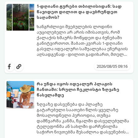
მშობლებსაც მოუტანოს ნამდვილი
1-დღიანი ტურები თბილისიდან: სად
განტვირთვა.
წავიდეთ დილით და დავბრუნდეთ
საღამოს?
ხანგრძლივი შვებულების ლოდინი
აუცილებელი არ არის იმისათვის, რომ
ქალაქის ხმაურს მოწყდეთ და ბუნებაში
განიტვირთოთ. შაბათ-კვირას 1-დღიანი
გასვლა იდეალური საშუალებაა ენერგიის
აღსადგენად - დილით გადიხართ, მთელ
დღეს სუფთა ჰაერზე ატარებთ, საღამოს კი
გთავაზობთ 4 საუკეთესო, ბიუჯეტურ და
უკვე საკუთარ საწოლში გძინავთ.
მარტივ მარშრუტს თბილისიდან,
2026/08/05 09:16
რომლებიც დიდ დროსა და ფინანსებს არ
მოითხოვს.
რა უნდა იყოს იდეალურ პლაჟის
ჩანთაში: სრული ჩეკლისტი ზღვაზე
წასვლამდე
ზღვაზე დასვენება და პლაჟზე
გატარებული საათები წლის ყველაზე
მოსალოდნელი პერიოდია, თუმცა
დამწვარმა კანმა, წყალში დასველებულმა
ტელეფონმა ან სახლში დარჩენილმა
საჭირო ნივთებმა შესაძლოა დასვენების
განწყობა საგრძნობლად გაგიფუჭოთ.
იმისათვის, რომ პლაჟზე თავი სრულიად