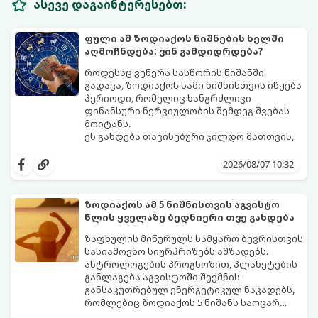
ასევე დაგაინტერესებთ:
ფული ამ ზოდიაქოს ნიშნების ხელში
აღმოჩნდება: ვინ გამდიდრდება?
როდესაც ვენერა სასწორის ნიშანში
გადავა, ზოდიაქოს სამი ნიშნისთვის იწყება
პერიოდი, რომელიც ხანგრძლივი
ფინანსური ნერვიულობის შემდეგ შვებას
მოიტანს.
ეს გახდება თავისებური ჯილდო მათთვის,
ვინც დიდხანს შრომობდა, მოთმინებას
იჩენდა და სირთულეების მიუხედავად წინ
2026/08/07 10:32
სვლას განაგრძობდა. ბევრი მიეჩვია
სტაბილურობისთვის ბრძოლას,
სურვილების გადადებასა და ხარჯების
ზოდიაქოს ამ 5 ნიშნისთვის აგვისტო
მკაცრ კონტროლს. თუმცა, ახლა სიტუაცია
პრობლემები, რომლებიც უსასრულო
წლის ყველაზე ბედნიერი თვე გახდება
თანდათან შეიცვლება.
გეგონათ, უკან დაიხევს, ამასთან ერთად კი
გაჩნდება მეტი ნდობა მომავლის მიმართ.
ზაფხულის მიწურულს სამყარო ბევრისთვის
რთული პერიოდის შემდეგ ეს ნიშნები
სასიამოვნო სიურპრიზებს ამზადებს.
შეძლებენ ამოისუნთქონ და დაინახონ
ასტროლოგების პროგნოზით, პლანეტების
ახალი შესაძლებლობები.
განლაგება აგვისტოში შექმნის
განსაკუთრებულ ენერგეტიკულ ნაკადებს,
რომლებიც ზოდიაქოს 5 ნიშანს საოცარ
იღბალს, ჰარმონიასა და წარმატებას
მათთვის აგვისტო გარდამტეხი და წლის