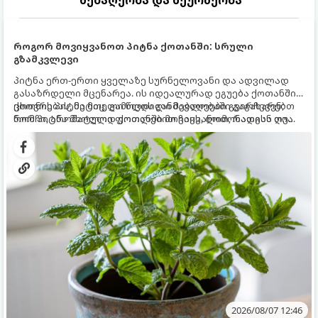
მებაღეობა და მეურნეობა
როგორ მოვიყვანოთ პიტნა ქოთანში: სრული
გზამკვლევი
პიტნა ერთ-ერთი ყველაზე სურნელოვანი და ადვილად
გასაზრდელი მცენარეა. ის იდეალურად ეგუება ქოთანში
ცხოვრებას, მეტიც, გამოცდილი მებაღეები გვირჩევენ,
ქოთნის პიტნა მთელი წლის განმავლობაში გაგახარებთ
რომ პიტნა მხოლოდ ქოთანში მოვიყვანოთ, რადგან ღია
ნორჩი, არომატული ფოთლებით ჩაის, ლიმონათისა თუ
გრუნტში (ბაღში) დარგვისას ის ფესვებით ძალიან
კერძებისთვის.
სწრაფად ვრცელდება და სხვა მცენარეებს ავიწროებს.
2026/08/07 12:46