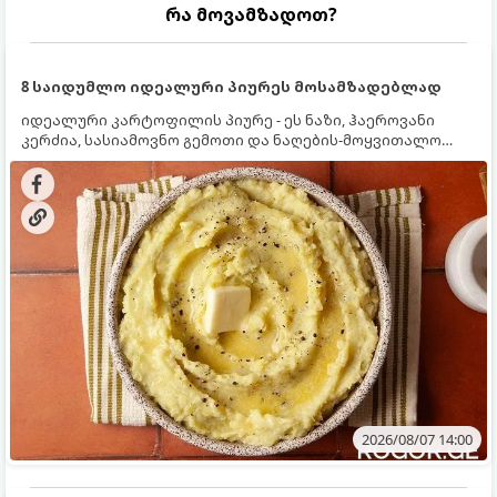
რა მოვამზადოთ?
8 საიდუმლო იდეალური პიურეს მოსამზადებლად
იდეალური კარტოფილის პიურე - ეს ნაზი, ჰაეროვანი
კერძია, სასიამოვნო გემოთი და ნაღების-მოყვითალო
ფერით. მისი მომზადება ძალიან მარტივია, მაგრამ
არსებობს რამდენიმე საიდუმლო, რომლებიც უნდა
იცოდეთ, რომ პიურე იდეალურად გემრიელი გამოვიდეს.
2026/08/07 14:00