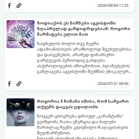
მოუტანს.
ყველაზე ბედნიერი თვე აღმოჩნდება.
2026/08/04 11:25
გაიგეთ, მოხვდით თუ არა ამ იღბლიანთა
შორის:
ზოდიაქოს ეს ნიშნები აგვისტოში
ზღაპრულად გამდიდრდებიან: როგორი
წარმატება ელით მათ
ზაფხულის ბოლო თვე ბევრი
ადამიანისთვის არამხოლოდ შვებულებისა
და დასვენების, არამედ ფინანსური
გარღვევის პერიოდიც გახდება.
ასტროლოგების პროგნოზით, პლანეტების
განლაგება აგვისტოში შექმნის უნიკალურ
ენერგეტიკულ ნაკადებს, რომლებიც
გაიგეთ, მოხვდით თუ არა იმ იღბლიანთა
ზოდიაქოს 4 ნიშანს ფინანსური წარმატების
შორის, ვისაც აგვისტოში ფინანსური
2026/07/31 09:56
მიღწევასა და შემოსავლების
იღბალი გაუღიმებს:
საგრძნობლად გაზრდაში დაეხმარება.
როგორია 5 ნიშანი იმისა, რომ სამყარო
თქვენს დაცვას ცდილობს
ზოგჯერ ცხოვრება დროულ „კარანტინს“
გვიწყობს, რათა ენერგია და ძალები
მართლაც ჩვენი კუთვნილი რაღაცისთვის
შევინარჩუნოთ.
ზოგჯერ ცხოვრებაში დგება პერიოდი,