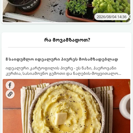
2026/08/04 14:36
რა მოვამზადოთ?
8 საიდუმლო იდეალური პიურეს მოსამზადებლად
იდეალური კარტოფილის პიურე - ეს ნაზი, ჰაეროვანი
კერძია, სასიამოვნო გემოთი და ნაღების-მოყვითალო
ფერით. მისი მომზადება ძალიან მარტივია, მაგრამ
არსებობს რამდენიმე საიდუმლო, რომლებიც უნდა
იცოდეთ, რომ პიურე იდეალურად გემრიელი გამოვიდეს.