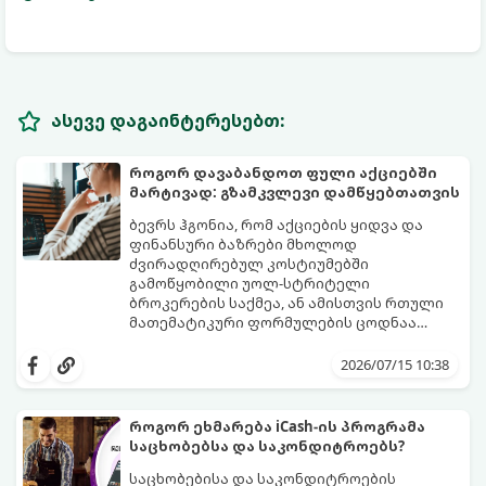
ასევე დაგაინტერესებთ:
როგორ დავაბანდოთ ფული აქციებში
მარტივად: გზამკვლევი დამწყებთათვის
ბევრს ჰგონია, რომ აქციების ყიდვა და
ფინანსური ბაზრები მხოლოდ
ძვირადღირებულ კოსტიუმებში
გამოწყობილი უოლ-სტრიტელი
ბროკერების საქმეა, ან ამისთვის რთული
მათემატიკური ფორმულების ცოდნაა
საჭირო. სინამდვილეში, დღეს აქციების
ეს გზამკვლევი დაგეხმარებათ
ყიდვა იმაზე მარტივია, ვიდრე ონლაინ
გაერკვეთ ფინანსების სამყაროში,
2026/07/15 10:38
მაღაზიაში ნივთის შეკვეთა. ამის გაკეთება
გაიგოთ, როგორ მუშაობს ეს სისტემა და
ტელეფონით, სახლიდან გაუსვლელად,
როგორ გადადგათ პირველი ნაბიჯები
სულ რაღაც $10-ითაც კი შეგიძლიათ.
უსაფრთხოდ.
როგორ ეხმარება iCash-ის პროგრამა
საცხობებსა და საკონდიტროებს?
საცხობებისა და საკონდიტროების