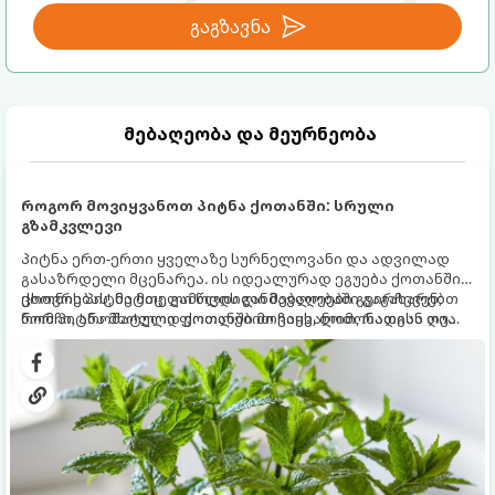
გაგზავნა
მებაღეობა და მეურნეობა
როგორ მოვიყვანოთ პიტნა ქოთანში: სრული
გზამკვლევი
პიტნა ერთ-ერთი ყველაზე სურნელოვანი და ადვილად
გასაზრდელი მცენარეა. ის იდეალურად ეგუება ქოთანში
ცხოვრებას, მეტიც, გამოცდილი მებაღეები გვირჩევენ,
ქოთნის პიტნა მთელი წლის განმავლობაში გაგახარებთ
რომ პიტნა მხოლოდ ქოთანში მოვიყვანოთ, რადგან ღია
ნორჩი, არომატული ფოთლებით ჩაის, ლიმონათისა თუ
გრუნტში (ბაღში) დარგვისას ის ფესვებით ძალიან
კერძებისთვის.
სწრაფად ვრცელდება და სხვა მცენარეებს ავიწროებს.