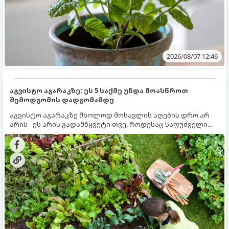
2026/08/07 12:46
აგვისტო აგარაკზე: ეს 5 საქმე უნდა მოასწროთ
შემოდგომის დადგომამდე
აგვისტო აგარაკზე მხოლოდ მოსავლის აღების დრო არ
არის - ეს არის გადამწყვეტი თვე, როდესაც საფუძველი
ეყრება მომავალი წლის მოსავალს და ბაღი მზადდება
შემოდგომა-ზამთრის სეზონისთვის. იმისათვის, რომ
ნიადაგმა ენერგია აღიდგინოს, ხოლო მცენარეებმა
ზამთარს გაუძლონ, აგვისტოს ბოლომდე 5
მნიშვნელოვანი საქმის გაკეთება უნდა მოასწროთ: