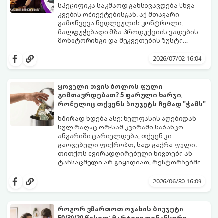
სპეციფიკა საკმაოდ განსხვავდება სხვა
კვების ობიექტებისგან. აქ მთავარი
გამოწვევა ნედლეულის კონტროლი,
მალფუჭებადი მზა პროდუქციის ვადების
მონიტორინგი და შეკვეთების ზუსტი
დაგეგმვაა.
icash.ge
სპეციალურად ამ
ნიშისთვის შემუშავებულ ციფრულ
2026/07/02 16:04
გადაწყვეტილებებს აწვდის საცხობებსა და
საკონდიტროებს, რათა დაეხმაროს მათ
წარმოების ყოველი ეტაპის
ყოველი თვის ბოლოს ფული
ოპტიმიზაციაში.
გიმთავრდებათ? 5 ფარული ხარჯი,
რომელიც თქვენს ბიუჯეტს ჩუმად "ჭამს"
ხშირად ხდება ასე: ხელფასის აღებიდან
სულ რაღაც ორ-სამ კვირაში საბანკო
ანგარიში ცარიელდება, თქვენ კი
გაოცებული ფიქრობთ, სად გაქრა ფული.
თითქოს ძვირადღირებული ნივთები ან
ტანსაცმელი არ გიყიდიათ, რესტორნებშიც
არ გივლიათ, მაგრამ ბალანსი მაინც
რეალობა ისაა, რომ ჩვენს ბიუჯეტს
ნულზეა.
მსხვილი საყიდლები კი არ აცარიელებს,
2026/06/30 16:09
არამედ წვრილმანი, ყოველდღიური და
ხშირად შეუმჩნეველი ხარჯები. მათ
ფინანსისტები „ფარულ ხარჯებს“ უწოდებენ
როგორ ვმართოთ ოჯახის ბიუჯეტი
- ისინი ჩუმად, ყოველდღე იპარავენ თქვენს
50/30/20 წესით: მარტივი ფინანსური