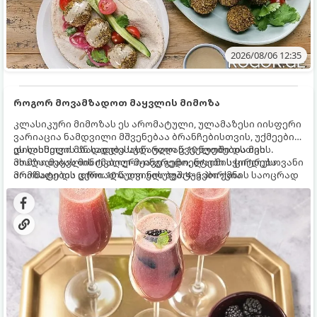
2026/08/06 12:35
როგორ მოვამზადოთ მაყვლის მიმოზა
კლასიკური მიმოზას ეს არომატული, ულამაზესი იისფერი
ვარიაცია ნამდვილი მშვენებაა ბრანჩებისთვის, უქმეების
დილისთვის ან სადღესასწაულო წვეულებებისთვის.
ეს სასმელი მზადდება სულ რაღაც 10 წუთში და მის
ახალი მაყვლის ტკბილ-მჟავე გემო, ლაიმის ციტრუსოვანი
მომზადებას მინიმალური ინგრედიენტები სჭირდება.
არომატი და ცქრიალა ღვინის ბუშტუკები ქმნის საოცრად
მომზადების დრო: 10 წუთი ულუფა: 4–6 პორცია
დახვეწილ და მაგრილებელ კოქტეილს.