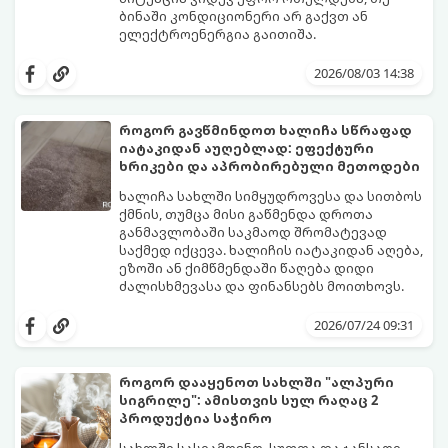
ბინაში კონდიციონერი არ გაქვთ ან
ელექტროენერგია გაითიშა.
საბედნიეროდ, არსებობს ფიზიკის მარტივი
კანონები და გამოცდილი ყოფითი ხრიკები,
2026/08/03 14:38
რომლებიც დაგეხმარებათ, საგრძნობლად
დაწიოთ ტემპერატურა სახლში და შექმნათ
სასიამოვნო სიგრილე სპეციალური
როგორ გავწმინდოთ ხალიჩა სწრაფად
ტექნიკის გარეშეც.
იატაკიდან აუღებლად: ეფექტური
გთავაზობთ 10 საუკეთესო და
ხრიკები და აპრობირებული მეთოდები
ხელმისაწვდომ მეთოდს:
ხალიჩა სახლში სიმყუდროვესა და სითბოს
ქმნის, თუმცა მისი გაწმენდა დროთა
განმავლობაში საკმაოდ შრომატევად
საქმედ იქცევა. ხალიჩის იატაკიდან აღება,
ეზოში ან ქიმწმენდაში წაღება დიდი
ძალისხმევასა და ფინანსებს მოითხოვს.
სინამდვილეში, არსებობს რამდენიმე
ეფექტური, ბიუჯეტური და აპრობირებული
2026/07/24 09:31
მეთოდი, რომელთა დახმარებითაც
შეძლებთ ხალიჩის ადგილზევე გაწმენდას,
ლაქების ამოყვანასა და პირვანდელი
როგორ დააყენოთ სახლში "ალპური
სიახლის დაბრუნებას.
სიგრილე": ამისთვის სულ რაღაც 2
პროდუქტია საჭირო
სახლში სასიამოვნო, სუფთა და ჯანსაღი