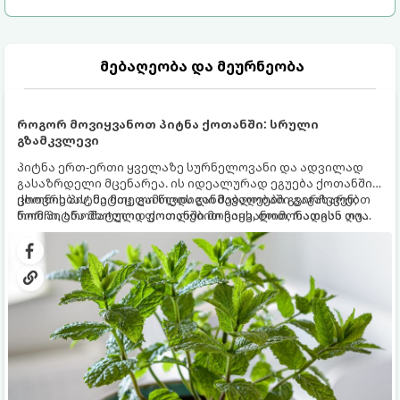
მებაღეობა და მეურნეობა
როგორ მოვიყვანოთ პიტნა ქოთანში: სრული
გზამკვლევი
პიტნა ერთ-ერთი ყველაზე სურნელოვანი და ადვილად
გასაზრდელი მცენარეა. ის იდეალურად ეგუება ქოთანში
ცხოვრებას, მეტიც, გამოცდილი მებაღეები გვირჩევენ,
ქოთნის პიტნა მთელი წლის განმავლობაში გაგახარებთ
რომ პიტნა მხოლოდ ქოთანში მოვიყვანოთ, რადგან ღია
ნორჩი, არომატული ფოთლებით ჩაის, ლიმონათისა თუ
გრუნტში (ბაღში) დარგვისას ის ფესვებით ძალიან
კერძებისთვის.
სწრაფად ვრცელდება და სხვა მცენარეებს ავიწროებს.