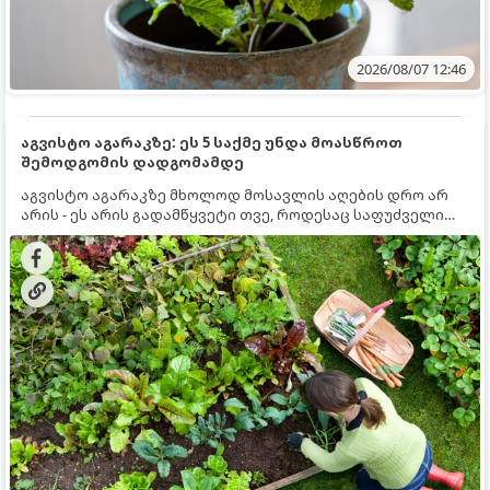
2026/08/07 12:46
აგვისტო აგარაკზე: ეს 5 საქმე უნდა მოასწროთ
შემოდგომის დადგომამდე
აგვისტო აგარაკზე მხოლოდ მოსავლის აღების დრო არ
არის - ეს არის გადამწყვეტი თვე, როდესაც საფუძველი
ეყრება მომავალი წლის მოსავალს და ბაღი მზადდება
შემოდგომა-ზამთრის სეზონისთვის. იმისათვის, რომ
ნიადაგმა ენერგია აღიდგინოს, ხოლო მცენარეებმა
ზამთარს გაუძლონ, აგვისტოს ბოლომდე 5
მნიშვნელოვანი საქმის გაკეთება უნდა მოასწროთ: