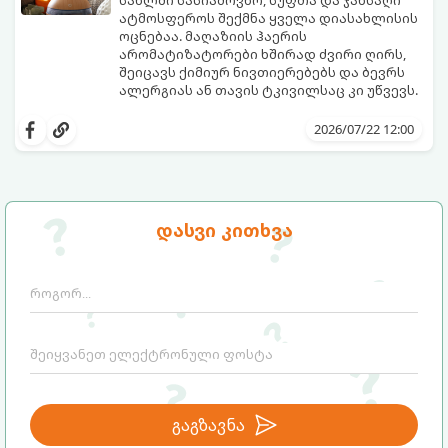
ატმოსფეროს შექმნა ყველა დიასახლისის
ოცნებაა. მაღაზიის ჰაერის
არომატიზატორები ხშირად ძვირი ღირს,
შეიცავს ქიმიურ ნივთიერებებს და ბევრს
ალერგიას ან თავის ტკივილსაც კი უწვევს.
სინამდვილეში, ნამდვილი „ალპური
სიგრილისა“ და სიახლის ეფექტის მიღწევა
2026/07/22 12:00
სრულიად ბუნებრივი, უსაფრთხო და
ბიუჯეტური გზით არის შესაძლებელი.
ამისათვის სულ რაღაც 2 უბრალო
ინგრედიენტი დაგჭირდებათ, რომლებიც
სავარაუდოდ უკვე გაქვთ სამზარეულოში!
დასვი კითხვა
გაგზავნა