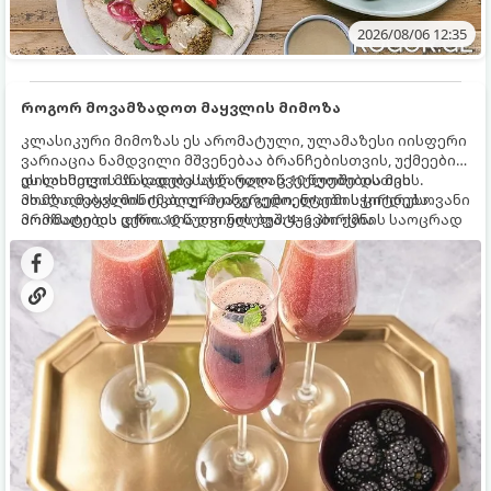
2026/08/06 12:35
როგორ მოვამზადოთ მაყვლის მიმოზა
კლასიკური მიმოზას ეს არომატული, ულამაზესი იისფერი
ვარიაცია ნამდვილი მშვენებაა ბრანჩებისთვის, უქმეების
დილისთვის ან სადღესასწაულო წვეულებებისთვის.
ეს სასმელი მზადდება სულ რაღაც 10 წუთში და მის
ახალი მაყვლის ტკბილ-მჟავე გემო, ლაიმის ციტრუსოვანი
მომზადებას მინიმალური ინგრედიენტები სჭირდება.
არომატი და ცქრიალა ღვინის ბუშტუკები ქმნის საოცრად
მომზადების დრო: 10 წუთი ულუფა: 4–6 პორცია
დახვეწილ და მაგრილებელ კოქტეილს.