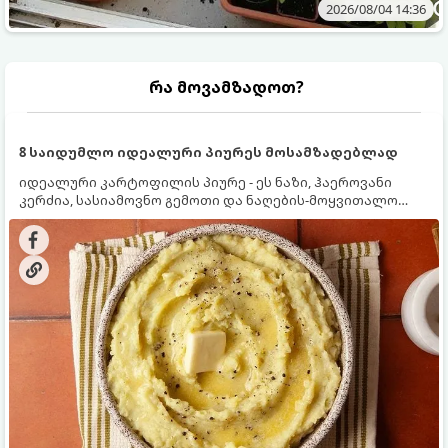
2026/08/04 14:36
რა მოვამზადოთ?
8 საიდუმლო იდეალური პიურეს მოსამზადებლად
იდეალური კარტოფილის პიურე - ეს ნაზი, ჰაეროვანი
კერძია, სასიამოვნო გემოთი და ნაღების-მოყვითალო
ფერით. მისი მომზადება ძალიან მარტივია, მაგრამ
არსებობს რამდენიმე საიდუმლო, რომლებიც უნდა
იცოდეთ, რომ პიურე იდეალურად გემრიელი გამოვიდეს.