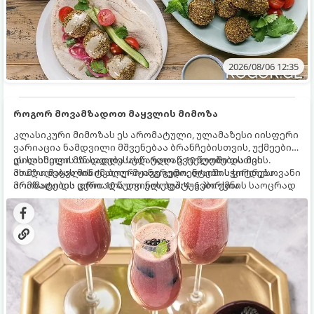
2026/08/06 12:35
როგორ მოვამზადოთ მაყვლის მიმოზა
კლასიკური მიმოზას ეს არომატული, ულამაზესი იისფერი
ვარიაცია ნამდვილი მშვენებაა ბრანჩებისთვის, უქმეების
დილისთვის ან სადღესასწაულო წვეულებებისთვის.
ეს სასმელი მზადდება სულ რაღაც 10 წუთში და მის
ახალი მაყვლის ტკბილ-მჟავე გემო, ლაიმის ციტრუსოვანი
მომზადებას მინიმალური ინგრედიენტები სჭირდება.
არომატი და ცქრიალა ღვინის ბუშტუკები ქმნის საოცრად
მომზადების დრო: 10 წუთი ულუფა: 4–6 პორცია
დახვეწილ და მაგრილებელ კოქტეილს.