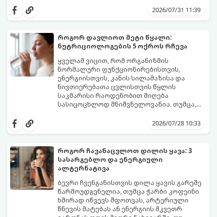
მენსტრუაცია.
ცვლილებები ამ მომენტამდე ბევრად ადრე
2026/07/31 11:39
იწყება - ამ გარდამავალ ეტაპს
პერიმენოპაუზა ეწოდება (რომელიც
საშუალოდ 40-დან 50 წლამდე ასაკში იწყება
როგორ დავლიოთ მეტი წყალი:
და შესაძლოა 4-დან 8 წლამდე
ნუტრიციოლოგების 5 ოქროს რჩევა
გაგრძელდეს).
იმისათვის, რომ ეს პერიოდი შფოთვის
გარეშე გაიაროთ, მნიშვნელოვანია
ყველამ ვიცით, რომ ორგანიზმის
იცოდეთ, რა სიგნალებს გზავნის ორგანიზმი
ნორმალური ფუნქციონირებისთვის,
და როგორ შეიმსუბუქოთ მდგომარეობა
ენერგიისთვის, კანის სილამაზისა და
მეან-გინეკოლოგებისა და
ნივთიერებათა ცვლისთვის წყლის
ნუტრიციოლოგების რეკომენდაციებით.
საკმარისი რაოდენობით მიღება
სასიცოცხლოდ მნიშვნელოვანია. თუმცა,
ყოველდღიური ფუსფუსის, საქმეებისა თუ
თუ ხშირად გავიწყდებათ წყლის
უბრალოდ ჩვევის არქონის გამო, დღის
დალევა ან მისი გემო მოსაწყენი
2026/07/28 10:33
განმავლობაში საჭირო ოდენობის წყლის
გეჩვენებათ, დიეტოლოგების ეს 5
დალევა ბევრისთვის ნამდვილ
მარტივი და ეფექტური რჩევა
გამოწვევად რჩება.
დაგეხმარებათ, წყლის სმა
როგორ ჩავანაცვლოთ დილის ყავა: 3
ყოველდღიურ, სასიამოვნო ჩვევად
სასარგებლო და ენერგიული
აქციოთ.
ალტერნატივა
ბევრი ჩვენგანისთვის დილა ყავის გარეშე
წარმოუდგენელია, თუმცა ჭარბი კოფეინი
ხშირად იწვევს შფოთვას, არტერიული
წნევის მატებას ან ენერგიის მკვეთრ