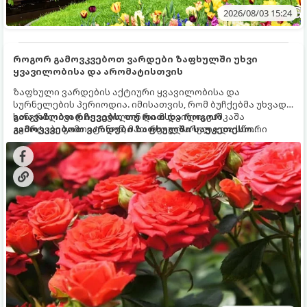
2026/08/03 15:24
როგორ გამოვკვებოთ ვარდები ზაფხულში უხვი
ყვავილობისა და არომატისთვის
ზაფხული ვარდების აქტიური ყვავილობისა და
სურნელების პერიოდია. იმისათვის, რომ ბუჩქებმა უხვად,
ხანგრძლივად იყვავილონ და მსხვილი, კაშკაშა
გთავაზობთ რჩევებს, თუ რით და როგორ
კვირტები გამოიტანონ, მათ რეგულარული და სწორი
გამოვკვებოთ ვარდები ზაფხულში საუკეთესო
გამოკვება სჭირდებათ. ზაფხულის პერიოდში მცენარის
შედეგის მისაღწევად:
მოთხოვნილებები იცვლება, ამიტომ მნიშვნელოვანია
ვიცოდეთ, რომელი სასუქები გამოიყენება ამ დროს.