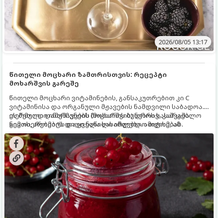
2026/08/05 13:17
წითელი მოცხარი ზამთრისთვის: რეცეპტი
მოხარშვის გარეშე
წითელი მოცხარი ვიტამინების, განსაკუთრებით კი C
ვიტამინისა და ორგანული მჟავების ნამდვილი საბადოა.
თერმული დამუშავების (მოხარშვის) დროს სასარგებლო
ეს მეთოდი ინარჩუნებს მოცხარის ბუნებრივ, კაშკაშა
ნივთიერებების დიდი ნაწილი იშლება. ამიტომ, ამ
გემოს, არომატს და ყველა სასარგებლო თვისებას.
კენკრის ზამთრისთვის შესანახად საუკეთესო გზა
„ცოცხალი ჯემის“ მომზადებაა - მოხარშვის გარეშე.