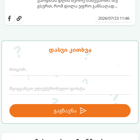
ვარდნას დღის მეორე ნახევარში. თუ
გსურთ, რომ დილა უფრო ჯანსაღად
დაიწყოთ და ენერგია დიდხანს
მიჰყევით ამ გზამკვლევს და აღმოაჩინეთ
შეინარჩუნოთ, ექსპერტები ყავის სამ
თქვენთვის სასურველი სასმელი:
2026/07/23 11:46
საუკეთესო ალტერნატივას გვთავაზობენ.
დასვი კითხვა
გაგზავნა